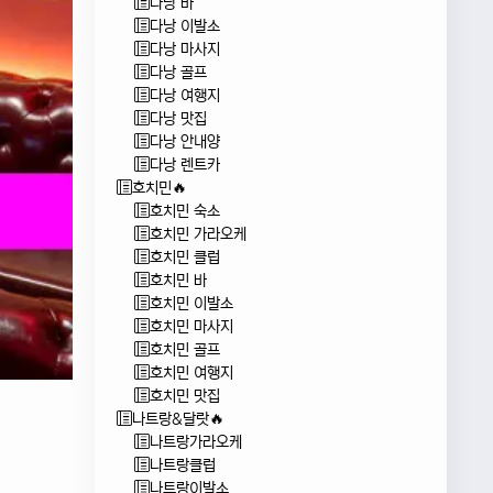
다낭 바
다낭 이발소
다낭 마사지
다낭 골프
다낭 여행지
다낭 맛집
다낭 안내양
다낭 렌트카
호치민🔥
호치민 숙소
호치민 가라오케
호치민 클럽
호치민 바
호치민 이발소
호치민 마사지
호치민 골프
호치민 여행지
호치민 맛집
나트랑&달랏🔥
나트랑가라오케
나트랑클럽
나트랑이발소