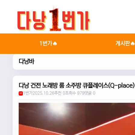
1번가🔥
게시판
다낭바
다낭 건전 노래방 룸 소주방 큐플레이스(Q-place)
1번가
2025.10.26
추천 0
조회수 979
댓글 0
M