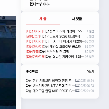
나트랑마사지
새 글
새 댓글
[다낭마사지]
다낭 풍투이 스파 가성비 코스 새로 나왔네요
1 일전
[꿀팁공유]
다낭 가라오케 2026 비교분석
5 일전
[다낭마사지]
다낭 수 사우나 마사지 때밀이 및 누루 예약방법
56 일전
[다낭마사지]
다낭 개인실 프라이빗 룸스파
86 일전
[다낭맛집]
다낭 착석식당 탄 그릴
89 일전
[다낭가라오케]
다낭 더나인 가라오케 초대형 신상 karaoke
96 일전
🌟이벤트
더보기
다낭 한인 가라오케 예약자 한정 주류 이벤트 안내
2025.10.24
다낭 벤츠가라오케 KTV 주대 할인 해피아워 이벤트
2025.06.23
다낭 에어드랍 클럽 (AIR DROP CLUB) 오픈 이벤트!!
2025.04.09