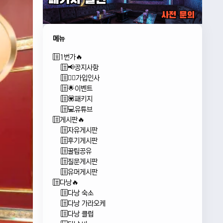
메뉴
1번가🔥
📢공지사항
🙇‍♂️가입인사
🌟이벤트
💟패키지
💻유튜브
게시판🔥
자유게시판
후기게시판
꿀팁공유
질문게시판
유머게시판
다낭🔥
다낭 숙소
다낭 가라오케
다낭 클럽