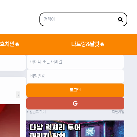
호치민🔥
나트랑&달랏🔥
로그인
비밀번호 찾기
회원가입