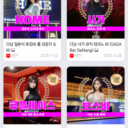
다낭 일본식 토킹바 홈 라운지 &
다낭 사가 뮤직 테크노 바 (SAGA
바
Bar DaNang)
1번가
2025.11.22
1번가
2025.10.28
M
M