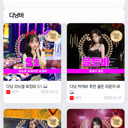
다낭바
다낭 리뉴얼 토킹바 S1
다낭 착석바 추천 골든 라운지 바
1번가
2026.03.15
M
1번가
2026.01.07
M