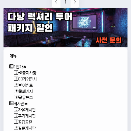
1
메뉴
1번가🔥
📢공지사항
🙇‍♂️가입인사
🌟이벤트
💟패키지
💻유튜브
게시판🔥
자유게시판
후기게시판
꿀팁공유
질문게시판