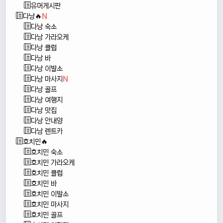
유머게시판
다낭🔥
N
다낭 숙소
다낭 가라오케
다낭 클럽
다낭 바
다낭 이발소
다낭 마사지
N
다낭 골프
다낭 여행지
다낭 맛집
다낭 안내양
다낭 렌트카
호치민🔥
호치민 숙소
호치민 가라오케
호치민 클럽
호치민 바
호치민 이발소
호치민 마사지
호치민 골프