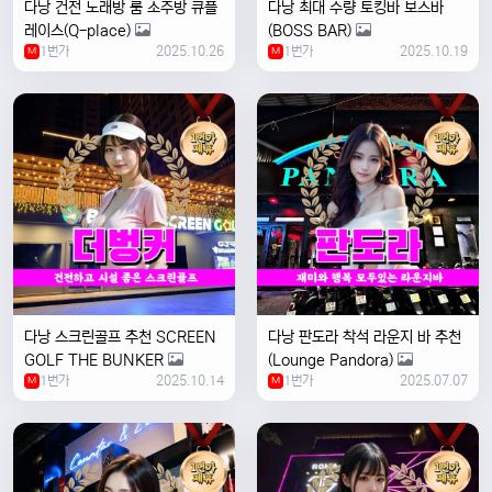
다낭 건전 노래방 룸 소주방 큐플
다낭 최대 수량 토킹바 보스바
레이스(Q-place)
(BOSS BAR)
1번가
2025.10.26
1번가
2025.10.19
M
M
다낭 스크린골프 추천 SCREEN
다낭 판도라 착석 라운지 바 추천
GOLF THE BUNKER
(Lounge Pandora)
1번가
2025.10.14
1번가
2025.07.07
M
M