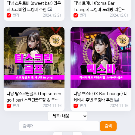
다낭 스위트바 (sweet bar) 라운
다낭 로마바 (Roma Bar
지 프리미엄 토킹바 추천
Lounge) 토킹바 노래방 라운지
1번가
2024.12.21
1번가
2024.12.01
M
M
+3
다낭 탑스크린골프 (Top screen
다낭 엑스바 (X Bar Lounge) 미
golf bar) 스크린골프장 & 토킹
케비치 주변 토킹바 추천
1번가
2024.11.16
1번가
2024.11.16
바 추천
M
M
+6
검색