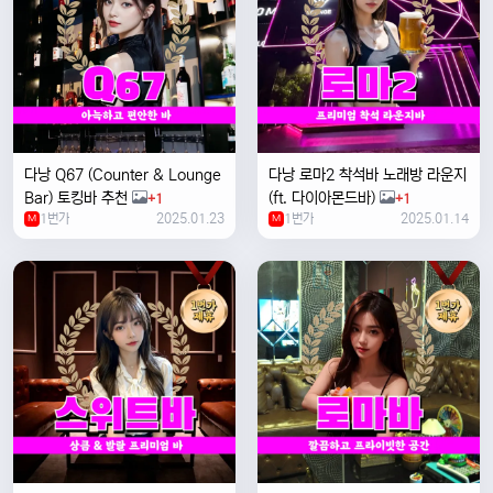
다낭 Q67 (Counter & Lounge
다낭 로마2 착석바 노래방 라운지
Bar) 토킹바 추천
(ft. 다이아몬드바)
+1
+1
1번가
2025.01.23
1번가
2025.01.14
M
M