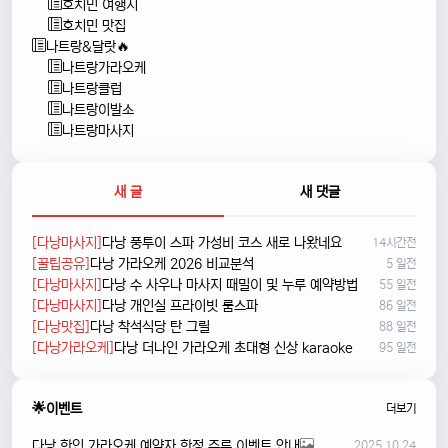
호치민 여행지
호치민 맛집
나트랑&달랏🔥
나트랑가라오케
나트랑클럽
나트랑이발소
나트랑마사지
새 글
새 댓글
[다낭마사지]
다낭 풍투이 스파 가성비 코스 새로 나왔네요
14시간전
[꿀팁공유]
다낭 가라오케 2026 비교분석
5 일전
[다낭마사지]
다낭 수 사우나 마사지 때밀이 및 누루 예약방법
55 일전
[다낭마사지]
다낭 개인실 프라이빗 룸스파
86 일전
[다낭맛집]
다낭 착석식당 탄 그릴
88 일전
[다낭가라오케]
다낭 더나인 가라오케 초대형 신상 karaoke
95 일전
🌟이벤트
더보기
다낭 한인 가라오케 예약자 한정 주류 이벤트 안내
2025.10.24