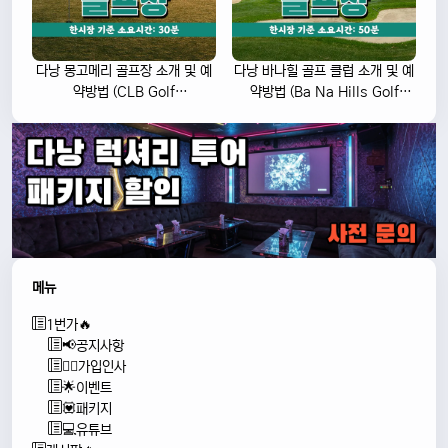
다낭 몽고메리 골프장 소개 및 예
다낭 바나힐 골프 클럽 소개 및 예
약방법 (CLB Golf
약방법 (Ba Na Hills Golf
Montgomerie Links
Club)
Vietnam)
메뉴
1번가🔥
📢공지사항
🙇‍♂️가입인사
🌟이벤트
💟패키지
💻유튜브