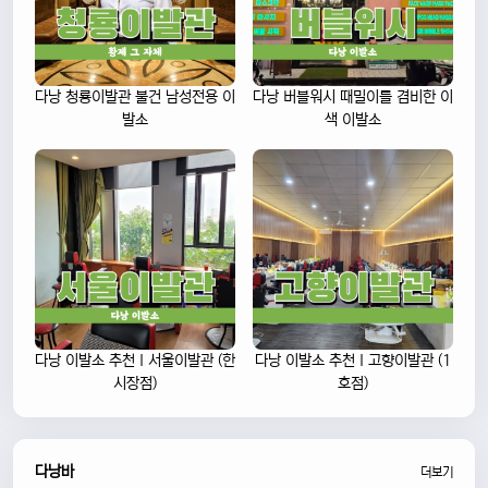
다낭 청룡이발관 불건 남성전용 이
다낭 버블워시 때밀이를 겸비한 이
발소
색 이발소
다낭 이발소 추천 I 서울이발관 (한
다낭 이발소 추천 I 고향이발관 (1
시장점)
호점)
다낭바
더보기