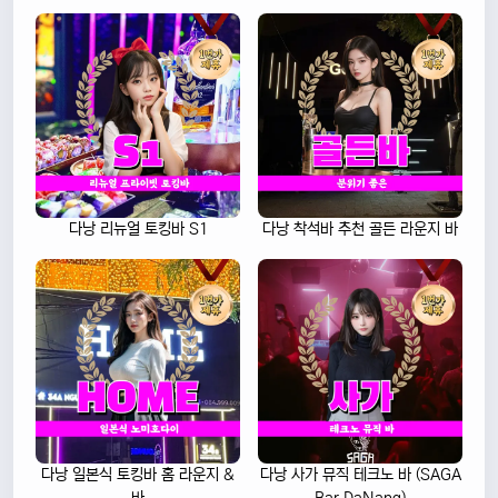
다낭 리뉴얼 토킹바 S1
다낭 착석바 추천 골든 라운지 바
다낭 일본식 토킹바 홈 라운지 &
다낭 사가 뮤직 테크노 바 (SAGA