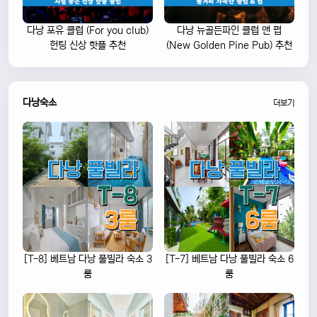
다낭 포유 클럽 (For you club)
다낭 뉴골든파인 클럽 앤 펍
헌팅 신상 핫플 추천
(New Golden Pine Pub) 추천
다낭숙소
더보기
[T-8] 베트남 다낭 풀빌라 숙소 3
[T-7] 베트남 다낭 풀빌라 숙소 6
룸
룸