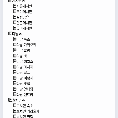
게시판🔥
자유게시판
후기게시판
꿀팁공유
질문게시판
유머게시판
다낭🔥
다낭 숙소
다낭 가라오케
다낭 클럽
다낭 바
다낭 이발소
다낭 마사지
다낭 골프
다낭 여행지
다낭 맛집
다낭 안내양
다낭 렌트카
호치민🔥
호치민 숙소
호치민 가라오케
호치민 클럽