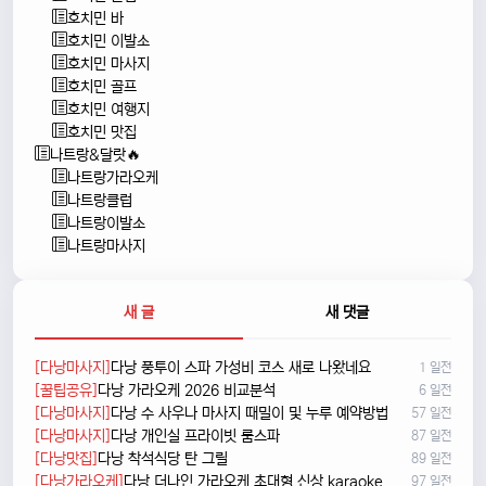
호치민 바
호치민 이발소
호치민 마사지
호치민 골프
호치민 여행지
호치민 맛집
나트랑&달랏🔥
나트랑가라오케
나트랑클럽
나트랑이발소
나트랑마사지
새 글
새 댓글
[다낭마사지]
다낭 풍투이 스파 가성비 코스 새로 나왔네요
1 일전
[꿀팁공유]
다낭 가라오케 2026 비교분석
6 일전
[다낭마사지]
다낭 수 사우나 마사지 때밀이 및 누루 예약방법
57 일전
[다낭마사지]
다낭 개인실 프라이빗 룸스파
87 일전
[다낭맛집]
다낭 착석식당 탄 그릴
89 일전
[다낭가라오케]
다낭 더나인 가라오케 초대형 신상 karaoke
97 일전