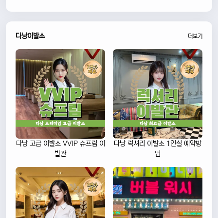
다낭이발소
더보기
다낭 고급 이발소 VVIP 슈프림 이
다낭 럭셔리 이발소 1인실 예약방
발관
법