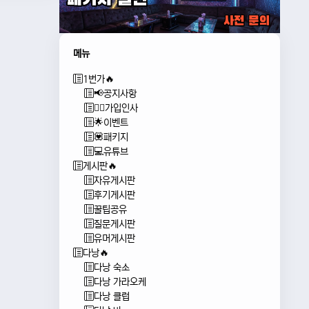
메뉴
1번가🔥
📢공지사항
🙇‍♂️가입인사
🌟이벤트
💟패키지
💻유튜브
게시판🔥
자유게시판
후기게시판
꿀팁공유
질문게시판
유머게시판
다낭🔥
다낭 숙소
다낭 가라오케
다낭 클럽