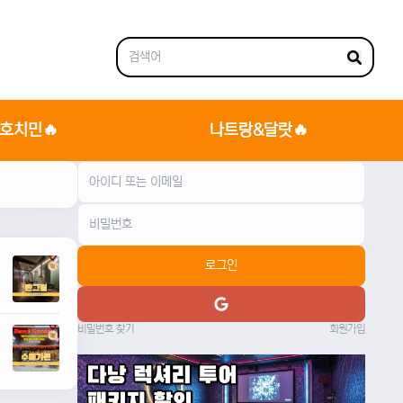
호치민🔥
나트랑&달랏🔥
로그인
비밀번호 찾기
회원가입