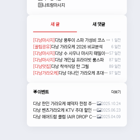
나트랑마사지
새 글
새 댓글
[다낭마사지]
다낭 풍투이 스파 가성비 코스 새로 나왔네요
1 일전
[꿀팁공유]
다낭 가라오케 2026 비교분석
6 일전
[다낭마사지]
다낭 수 사우나 마사지 때밀이 및 누루 예약방법
57 일전
[다낭마사지]
다낭 개인실 프라이빗 룸스파
87 일전
[다낭맛집]
다낭 착석식당 탄 그릴
89 일전
[다낭가라오케]
다낭 더나인 가라오케 초대형 신상 karaoke
97 일전
🌟이벤트
더보기
다낭 한인 가라오케 예약자 한정 주류 이벤트 안내
2025.10.24
다낭 벤츠가라오케 KTV 주대 할인 해피아워 이벤트
2025.06.23
다낭 에어드랍 클럽 (AIR DROP CLUB) 오픈 이벤트!!
2025.04.09