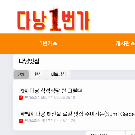
1번가🔥
게시판
다낭맛집
한식
베트남식
전체
다낭 착석식당 탄 그릴
한식
1번가
조회수 585
추천 0
2026.05.10
M
다낭 해산물 로컬 맛집 수미가든(SumI Garde
베트남식
1번가
조회수 794
추천 0
2025.11.24
M