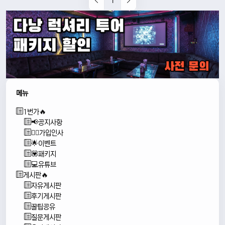
1
메뉴
1번가🔥
📢공지사항
🙇‍♂️가입인사
🌟이벤트
💟패키지
💻유튜브
게시판🔥
자유게시판
후기게시판
꿀팁공유
질문게시판