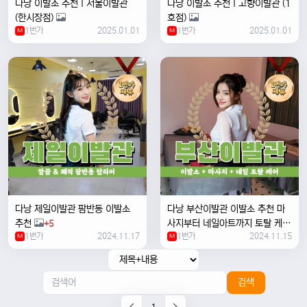
다낭 이발소 추천 I 서울이발관
다낭 이발소 추천 I 고향이발관 (1
(한시장점)
호점)
1번가
2025.01.01
1번가
2025.01.01
M
M
다낭 제일이발관 팜반동 이발소
다낭 부산이발관 이발소 추천 마
추천
사지부터 네일아트까지 토탈 케어
+5
1번가
2024.11.17
1번가
2024.11.15
M
가능한 곳
M
+2
검색