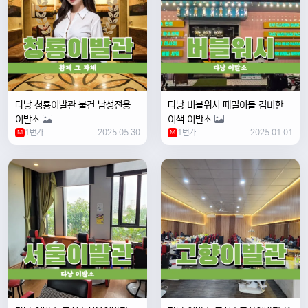
다낭 청룡이발관 불건 남성전용
다낭 버블워시 때밀이를 겸비한
이발소
이색 이발소
1번가
2025.05.30
1번가
2025.01.01
M
M