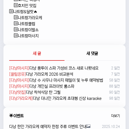
호치민 맛집
나트랑&달랏🔥
나트랑가라오케
나트랑클럽
나트랑이발소
나트랑마사지
새 글
새 댓글
[다낭마사지]
다낭 풍투이 스파 가성비 코스 새로 나왔네요
2 일전
[꿀팁공유]
다낭 가라오케 2026 비교분석
7 일전
[다낭마사지]
다낭 수 사우나 마사지 때밀이 및 누루 예약방법
58 일전
[다낭마사지]
다낭 개인실 프라이빗 룸스파
88 일전
[다낭맛집]
다낭 착석식당 탄 그릴
90 일전
[다낭가라오케]
다낭 더나인 가라오케 초대형 신상 karaoke
98 일전
🌟이벤트
더보기
다낭 한인 가라오케 예약자 한정 주류 이벤트 안내
2025.10.24