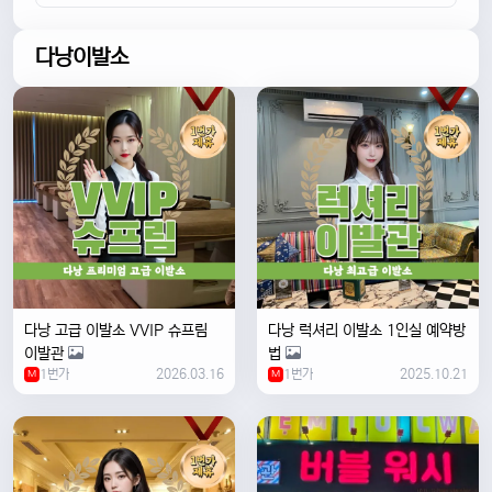
다낭이발소
다낭 고급 이발소 VVIP 슈프림
다낭 럭셔리 이발소 1인실 예약방
이발관
법
1번가
2026.03.16
1번가
2025.10.21
M
M