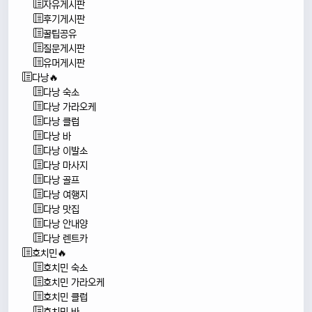
자유게시판
후기게시판
꿀팁공유
질문게시판
유머게시판
다낭🔥
다낭 숙소
다낭 가라오케
다낭 클럽
다낭 바
다낭 이발소
다낭 마사지
다낭 골프
다낭 여행지
다낭 맛집
다낭 안내양
다낭 렌트카
호치민🔥
호치민 숙소
호치민 가라오케
호치민 클럽
호치민 바