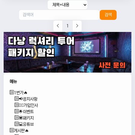
검색
1
메뉴
1번가🔥
📢공지사항
🙇‍♂️가입인사
🌟이벤트
💟패키지
💻유튜브
게시판🔥