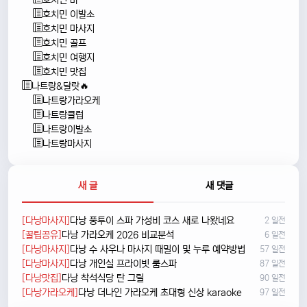
호치민 이발소
호치민 마사지
호치민 골프
호치민 여행지
호치민 맛집
나트랑&달랏🔥
나트랑가라오케
나트랑클럽
나트랑이발소
나트랑마사지
새 글
새 댓글
[다낭마사지]
다낭 풍투이 스파 가성비 코스 새로 나왔네요
2 일전
[꿀팁공유]
다낭 가라오케 2026 비교분석
6 일전
[다낭마사지]
다낭 수 사우나 마사지 때밀이 및 누루 예약방법
57 일전
[다낭마사지]
다낭 개인실 프라이빗 룸스파
87 일전
[다낭맛집]
다낭 착석식당 탄 그릴
90 일전
[다낭가라오케]
다낭 더나인 가라오케 초대형 신상 karaoke
97 일전