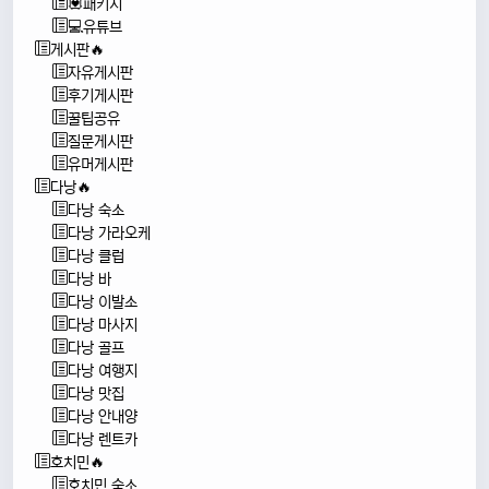
💟패키지
💻유튜브
게시판🔥
자유게시판
후기게시판
꿀팁공유
질문게시판
유머게시판
다낭🔥
다낭 숙소
다낭 가라오케
다낭 클럽
다낭 바
다낭 이발소
다낭 마사지
다낭 골프
다낭 여행지
다낭 맛집
다낭 안내양
다낭 렌트카
호치민🔥
호치민 숙소