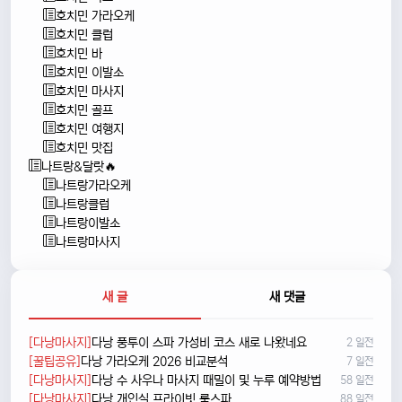
호치민 가라오케
호치민 클럽
호치민 바
호치민 이발소
호치민 마사지
호치민 골프
호치민 여행지
호치민 맛집
나트랑&달랏🔥
나트랑가라오케
나트랑클럽
나트랑이발소
나트랑마사지
새 글
새 댓글
[다낭마사지]
다낭 풍투이 스파 가성비 코스 새로 나왔네요
2 일전
[꿀팁공유]
다낭 가라오케 2026 비교분석
7 일전
[다낭마사지]
다낭 수 사우나 마사지 때밀이 및 누루 예약방법
58 일전
[다낭마사지]
다낭 개인실 프라이빗 룸스파
88 일전