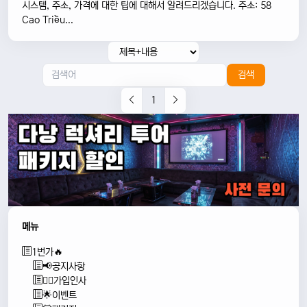
시스템, 주소, 가격에 대한 팁에 대해서 알려드리겠습니다. 주소: 58
Cao Triều...
검색
1
메뉴
1번가🔥
📢공지사항
🙇‍♂️가입인사
🌟이벤트