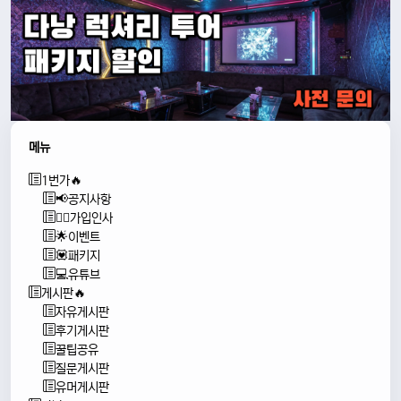
메뉴
1번가🔥
📢공지사항
🙇‍♂️가입인사
🌟이벤트
💟패키지
💻유튜브
게시판🔥
자유게시판
후기게시판
꿀팁공유
질문게시판
유머게시판