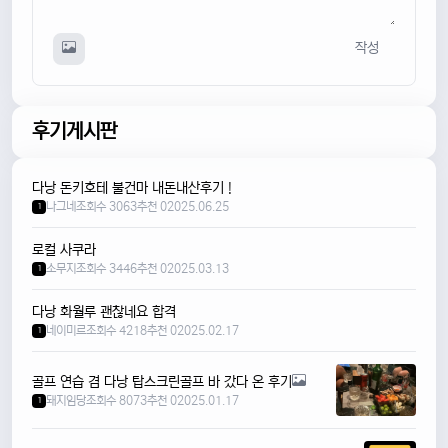
작성
후기게시판
다낭 돈키호테 불건마 내돈내산후기 !
나그네
조회수 3063
추천 0
2025.06.25
1
로컬 사쿠라
소무지
조회수 3446
추천 0
2025.03.13
1
다낭 화월루 괜찮네요 합격
네이미르
조회수 4218
추천 0
2025.02.17
1
골프 연습 겸 다낭 탑스크린골프 바 갔다 온 후기
돼지임당
조회수 8073
추천 0
2025.01.17
1