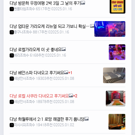
다낭 밤문화 우정여행 2박 3일 그 날의 후기
원몰타임
조회수 6517
추천 0
2025.01.16
1
다낭 업타운 가라오케 리뉴얼 되고 가보니 확실히 다른 후기
좋구나
조회수 8817
추천 0
2025.01.16
1
다낭 로컬가라오케 이 곳 좋네요
베리
조회수 6168
추천 0
2025.01.16
1
다낭 베안스파 다녀오고 후기써요
+1
세상만사
조회수 19303
추천 0
2025.01.08
1
다낭 로컬 사쿠라 다녀오고 후기써요
+2
세상만사
조회수 18978
추천 0
2025.01.08
1
다낭 화월루에서 2:1 로망 해결한 후기 풉니당
미시시피
조회수 19418
추천 0
2025.01.02
1