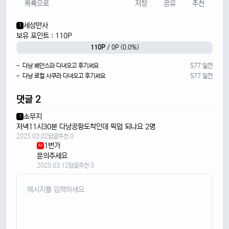
목록으로
저장
공유
추천
세상만사
1
보유 포인트 : 110P
110P
/ 0P (0.0%)
- 다낭 베안스파 다녀오고 후기써요
577 일전
- 다낭 로컬 사쿠라 다녀오고 후기써요
577 일전
댓글 2
소무지
1
저녁11시30분 다낭공항도착인데 픽업 되나요 2명
2025.03.02
답글
추천 0
1번가
M
문의주세요
2025.03.12
답글
추천 0