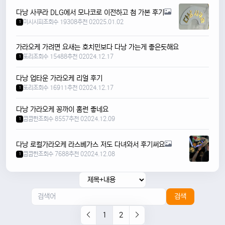
다낭 사쿠라 DLG에서 모나코로 이전하고 첨 가본 후기
미시시피
조회수 19308
추천 0
2025.01.02
1
가라오케 가려면 요새는 호치민보다 다낭 가는게 좋은듯해요
또리
조회수 15488
추천 0
2024.12.17
1
다낭 업타운 가라오케 리얼 후기
또리
조회수 16911
추천 0
2024.12.17
1
다낭 가라오케 꽁까이 홈런 좋네요
쿱쿱한
조회수 8557
추천 0
2024.12.09
1
다낭 로컬가라오케 라스베가스 저도 다녀와서 후기써요
쿱쿱한
조회수 7688
추천 0
2024.12.08
1
검색
1
2