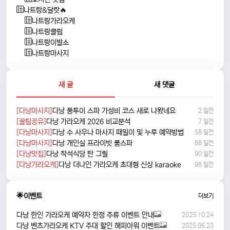
나트랑&달랏🔥
나트랑가라오케
나트랑클럽
나트랑이발소
나트랑마사지
새 글
새 댓글
[다낭마사지]
다낭 풍투이 스파 가성비 코스 새로 나왔네요
2 일전
[꿀팁공유]
다낭 가라오케 2026 비교분석
7 일전
[다낭마사지]
다낭 수 사우나 마사지 때밀이 및 누루 예약방법
58 일전
[다낭마사지]
다낭 개인실 프라이빗 룸스파
88 일전
[다낭맛집]
다낭 착석식당 탄 그릴
90 일전
[다낭가라오케]
다낭 더나인 가라오케 초대형 신상 karaoke
98 일전
🌟이벤트
더보기
다낭 한인 가라오케 예약자 한정 주류 이벤트 안내
2025.10.24
다낭 벤츠가라오케 KTV 주대 할인 해피아워 이벤트
2025.06.23