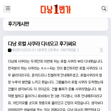
후기게시판
다낭 로컬 사쿠라 다녀오고 후기써요
세상만사
2025.01.08
추천 0
조회수 18978
댓글 2
1
다낭에 사쿠라는 두개인데 이번에 저는 로컬 사쿠라 부터 다녀왔습니다.
한국분이 하는 사쿠라는 ㅊㅇㅅ되는 것이 좋긴하지만 로컬 사쿠라도 너
무 끌리더라구요. 문의드리니 친절하게 안내해주셨고, 로컬사쿠라의 참
된 누루의 향연을 느끼고 왔습니다. 그랩불러서 로컬 사쿠라 도착했는데
건물이 생각보다도 더 크더군요. 건물 통짜가 온통 사쿠라였습니다. 예
약명 말하고 들어가니 로비에서 한 3분 기다렸나, 이후 안내해주더라구
요. 어딘지모를 곳으로 윗층으로 올라갔고 긴장이 되었습니다. 생각보다
아담하지만 생글생글 웃는 것이 귀엽더군요. 다낭 마사지 왠만한데 다