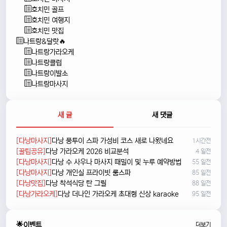
호치민 골프
호치민 여행지
호치민 맛집
나트랑&달랏🔥
나트랑가라오케
나트랑클럽
나트랑이발소
나트랑마사지
새 글
새 댓글
[다낭마사지]
다낭 풍투이 스파 가성비 코스 새로 나왔네요
1시간전
[꿀팁공유]
다낭 가라오케 2026 비교분석
4 일전
[다낭마사지]
다낭 수 사우나 마사지 때밀이 및 누루 예약방법
55 일전
[다낭마사지]
다낭 개인실 프라이빗 룸스파
85 일전
[다낭맛집]
다낭 착석식당 탄 그릴
88 일전
[다낭가라오케]
다낭 더나인 가라오케 초대형 신상 karaoke
95 일전
🌟이벤트
더보기