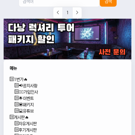
검색
1
메뉴
1번가🔥
📢공지사항
🙇‍♂️가입인사
🌟이벤트
💟패키지
💻유튜브
게시판🔥
자유게시판
후기게시판