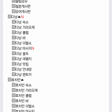
꿀팁공유
질문게시판
유머게시판
다낭🔥
N
다낭 숙소
다낭 가라오케
다낭 클럽
다낭 바
다낭 이발소
다낭 마사지
N
다낭 골프
다낭 여행지
다낭 맛집
다낭 안내양
다낭 렌트카
호치민🔥
호치민 숙소
호치민 가라오케
호치민 클럽
호치민 바
호치민 이발소
호치민 마사지