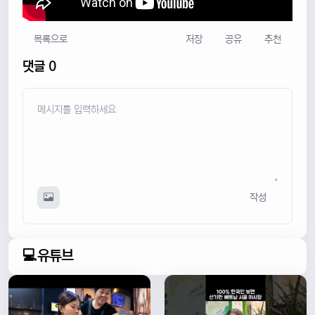
목록으로
저장
공유
추천
댓글 0
작성
💻유튜브