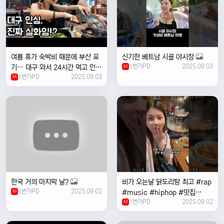
여름 휴가 숙박비 때문에 부산 포
신기한 베트남 시골 야시장
1번가PD
2025.09.03
기… 대구 와서 24시간 먹고 인생
M
1번가PD
2025.09.03
위로받았습니다
M
한국 거의 마지막 날?
비가 오는날 ￼닭도리탕 최고 #rap
1번가PD
2025.09.02
M
#music #hiphop #맛집
1번가PD
2025.09.02
#travel #여행 #food ￼
M