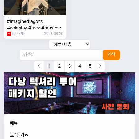
#imaginedragons
#coldplay #rock #music
1번가PD
2025.08.29
#concert
M
검색
1
2
3
4
5
메뉴
1번가🔥