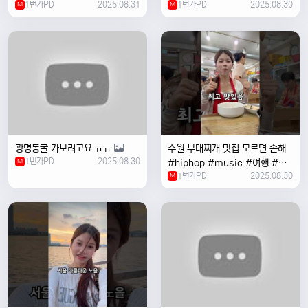
1번가PD
2025.08.31
1번가PD
2025.08.30
M
#coversong #music #한국
M
여행 #한국
광명동굴 가보려고요 ㅠㅠ
수원 부대찌개 맛집 모르면 손해
1번가PD
2025.08.30
M
#hiphop #music #여행 #맛
1번가PD
2025.08.30
집 #수원 #한국여행 #베트남여
M
자 #혼자여행