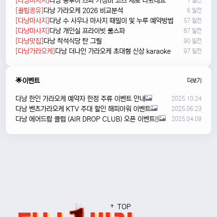
[다낭마사지]
다낭 풍투이 스파 가성비 코스 새로 나왔네요
1 일전
[꿀팁공유]
다낭 가라오케 2026 비교분석
6 일전
[다낭마사지]
다낭 수 사우나 마사지 때밀이 및 누루 예약방법
57 일전
[다낭마사지]
다낭 개인실 프라이빗 룸스파
87 일전
[다낭맛집]
다낭 착석식당 탄 그릴
90 일전
[다낭가라오케]
다낭 더나인 가라오케 초대형 신상 karaoke
97 일전
🌟이벤트
더보기
다낭 한인 가라오케 예약자 한정 주류 이벤트 안내
2025.10.24
다낭 벤츠가라오케 KTV 주대 할인 해피아워 이벤트
2025.06.23
다낭 에어드랍 클럽 (AIR DROP CLUB) 오픈 이벤트!!
2025.04.09
TOP