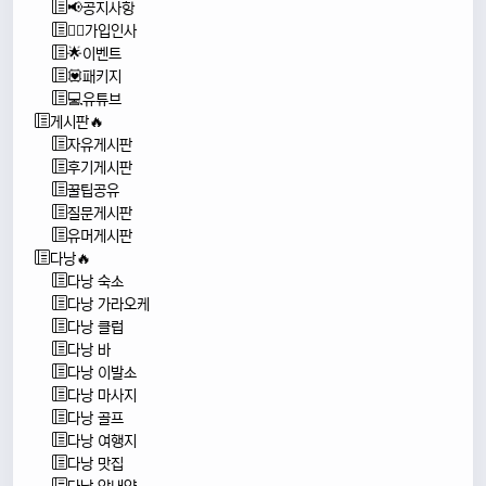
📢공지사항
🙇‍♂️가입인사
🌟이벤트
💟패키지
💻유튜브
게시판🔥
자유게시판
후기게시판
꿀팁공유
질문게시판
유머게시판
다낭🔥
다낭 숙소
다낭 가라오케
다낭 클럽
다낭 바
다낭 이발소
다낭 마사지
다낭 골프
다낭 여행지
다낭 맛집