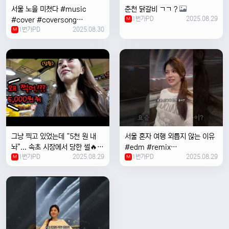
서울 노을 미쳤다 #music
춘천 닭갈비 ㄱㄱ ?
1번가PD
2025.08.29
#cover #coversong
M
1번가PD
2025.08.30
#singer #서울 #노을 #한국 #
M
한강
그냥 찍고 있었는데 “5천 원 내
서울 혼자 여행 외릅지 않는 이유
놔”... 속초 시장에서 당한 썰🔥
#edm #remix
1번가PD
2025.08.29
1번가PD
2025.08.29
M
#electronicmusic #singer
M
#newmusic #music #여행
#trending