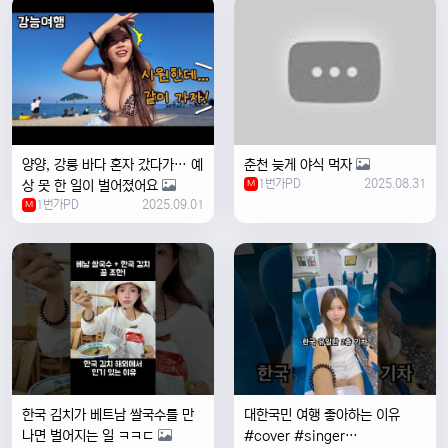
양양, 강릉 바다 혼자 갔다가… 예
춘천 늦게 야식 먹자
1번가PD
2025.08.31
상 못 한 일이 벌어졌어요
M
1번가PD
2025.09.01
M
한국 김치가 베트남 쌀국수를 만
대한국민 여행 좋아하는 이유
나면 벌어지는 일 ㅋㅋㄷ
#cover #singer