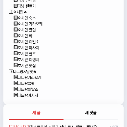
다낭 안내양
다낭 렌트카
호치민🔥
호치민 숙소
호치민 가라오케
호치민 클럽
호치민 바
호치민 이발소
호치민 마사지
호치민 골프
호치민 여행지
호치민 맛집
나트랑&달랏🔥
나트랑가라오케
나트랑클럽
나트랑이발소
나트랑마사지
새 글
새 댓글