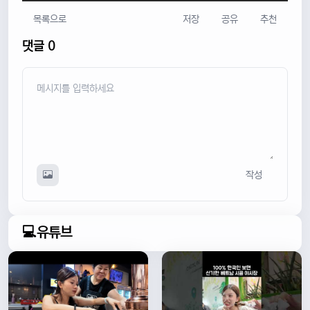
목록으로
저장
공유
추천
댓글 0
작성
💻유튜브