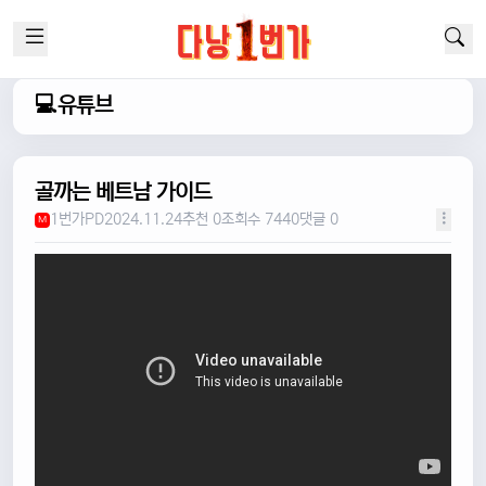
💻유튜브
골까는 베트남 가이드
1번가PD
2024.11.24
추천 0
조회수 7440
댓글 0
M