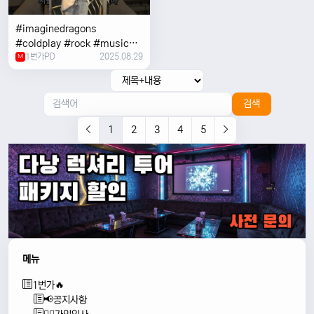
#imaginedragons
#coldplay #rock #music
1번가PD
2025.08.29
#concert
M
검색
1
2
3
4
5
메뉴
1번가🔥
📢공지사항