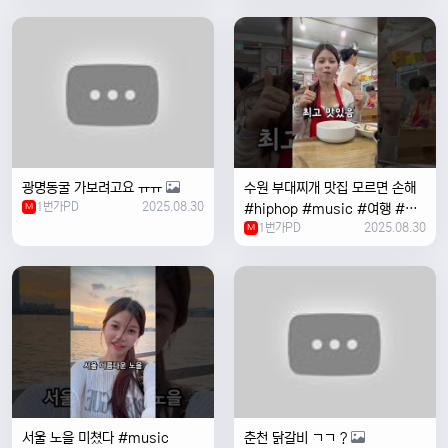
여행 #한국
광명동굴 가보려고요 ㅠㅠ
수원 부대찌개 맛집 모르면 손해
1번가PD
2025.08.30
M
#hiphop #music #여행 #맛
1번가PD
2025.08.30
집 #수원 #한국여행 #베트남여
M
자 #혼자여행
서울 노을 미쳤다 #music
춘천 닭갈비 ㄱㄱ ?