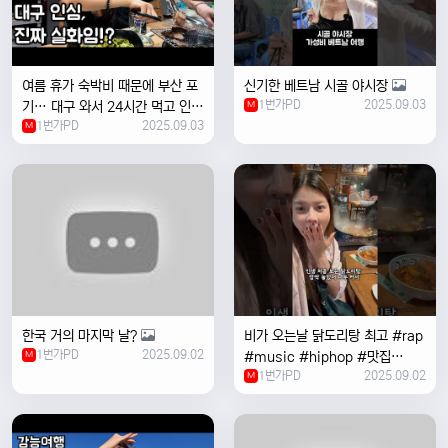
여름 휴가 숙박비 때문에 부산 포
신기한 베트남 시골 야시장
1번가PD
2025.09.03
기… 대구 와서 24시간 먹고 인생
M
1번가PD
2025.09.03
위로받았습니다
M
한국 거의 마지막 날?
비가 오는날 ￼닭도리탕 최고 #rap
1번가PD
2025.09.02
M
#music #hiphop #맛집
1번가PD
2025.09.02
#travel #여행 #food ￼
M