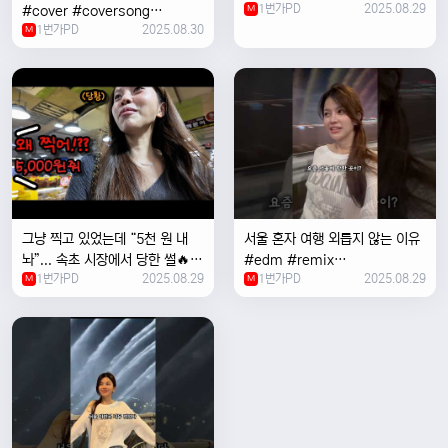
1번가PD
2025.08.29
#cover #coversong
M
1번가PD
2025.08.30
#singer #서울 #노을 #한국 #
M
한강
그냥 찍고 있었는데 “5천 원 내
서울 혼자 여행 외릅지 않는 이유
놔”... 속초 시장에서 당한 썰🔥
#edm #remix
1번가PD
2025.08.29
1번가PD
2025.08.29
M
#electronicmusic #singer
M
#newmusic #music #여행
#trending