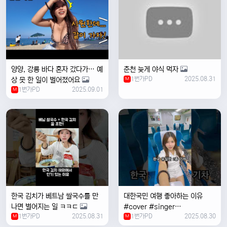
양양, 강릉 바다 혼자 갔다가… 예
춘천 늦게 야식 먹자
1번가PD
2025.08.31
상 못 한 일이 벌어졌어요
M
1번가PD
2025.09.01
M
한국 김치가 베트남 쌀국수를 만
대한국민 여행 좋아하는 이유
나면 벌어지는 일 ㅋㅋㄷ
#cover #singer
1번가PD
2025.08.31
1번가PD
2025.08.30
M
#coversong #music #한국
M