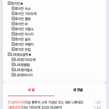
호치민🔥
호치민 숙소
호치민 가라오케
호치민 클럽
호치민 바
호치민 이발소
호치민 마사지
호치민 골프
호치민 여행지
호치민 맛집
나트랑&달랏🔥
나트랑가라오케
나트랑클럽
나트랑이발소
나트랑마사지
새 글
새 댓글
[다낭마사지]
다낭 풍투이 스파 가성비 코스 새로 나왔네요
1 일전
[꿀팁공유]
다낭 가라오케 2026 비교분석
6 일전