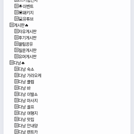
🙇‍♂️가입인사
🌟이벤트
💟패키지
💻유튜브
게시판🔥
자유게시판
후기게시판
꿀팁공유
질문게시판
유머게시판
다낭🔥
다낭 숙소
다낭 가라오케
다낭 클럽
다낭 바
다낭 이발소
다낭 마사지
다낭 골프
다낭 여행지
다낭 맛집
다낭 안내양
다낭 렌트카