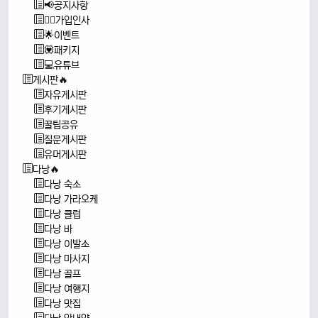
📢공지사항
🙇‍♂️가입인사
🌟이벤트
💟패키지
💻유튜브
게시판🔥
자유게시판
후기게시판
꿀팁공유
질문게시판
유머게시판
다낭🔥
다낭 숙소
다낭 가라오케
다낭 클럽
다낭 바
다낭 이발소
다낭 마사지
다낭 골프
다낭 여행지
다낭 맛집