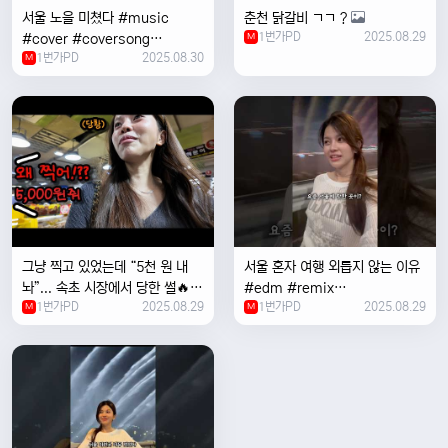
서울 노을 미쳤다 #music
춘천 닭갈비 ㄱㄱ ?
1번가PD
2025.08.29
#cover #coversong
M
1번가PD
2025.08.30
#singer #서울 #노을 #한국 #
M
한강
그냥 찍고 있었는데 “5천 원 내
서울 혼자 여행 외릅지 않는 이유
놔”... 속초 시장에서 당한 썰🔥
#edm #remix
1번가PD
2025.08.29
1번가PD
2025.08.29
M
#electronicmusic #singer
M
#newmusic #music #여행
#trending