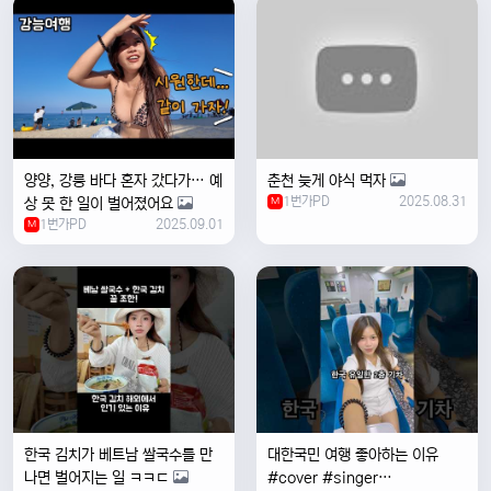
양양, 강릉 바다 혼자 갔다가… 예
춘천 늦게 야식 먹자
1번가PD
2025.08.31
상 못 한 일이 벌어졌어요
M
1번가PD
2025.09.01
M
한국 김치가 베트남 쌀국수를 만
대한국민 여행 좋아하는 이유
나면 벌어지는 일 ㅋㅋㄷ
#cover #singer