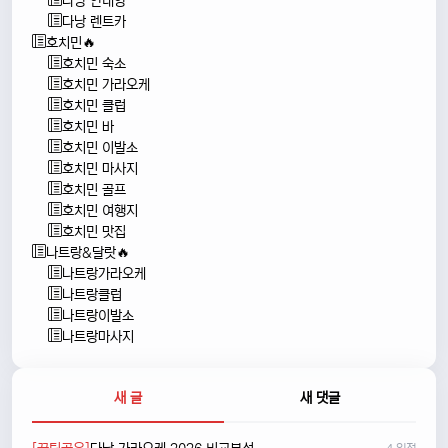
다낭 안내양
다낭 렌트카
호치민🔥
호치민 숙소
호치민 가라오케
호치민 클럽
호치민 바
호치민 이발소
호치민 마사지
호치민 골프
호치민 여행지
호치민 맛집
나트랑&달랏🔥
나트랑가라오케
나트랑클럽
나트랑이발소
나트랑마사지
새 글
새 댓글