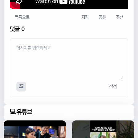
목록으로
저장
공유
추천
댓글 0
작성
💻유튜브