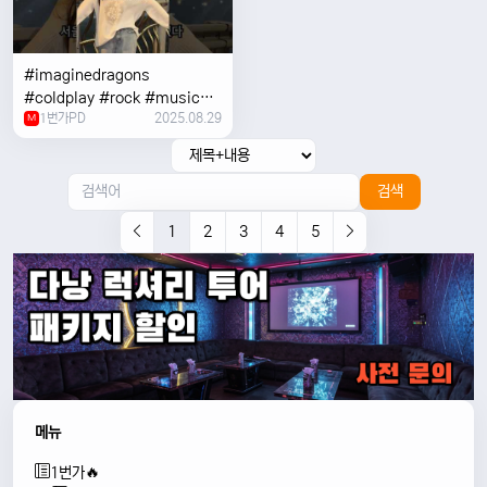
#imaginedragons
#coldplay #rock #music
1번가PD
2025.08.29
#concert
M
검색
1
2
3
4
5
메뉴
1번가🔥