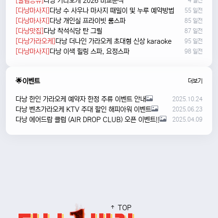
[꿀팁공유]
다낭 가라오케 2026 비교분석
4 일전
[다낭마사지]
다낭 수 사우나 마사지 때밀이 및 누루 예약방법
55 일전
[다낭마사지]
다낭 개인실 프라이빗 룸스파
85 일전
[다낭맛집]
다낭 착석식당 탄 그릴
87 일전
[다낭가라오케]
다낭 더나인 가라오케 초대형 신상 karaoke
95 일전
[다낭마사지]
다낭 이색 힐링 스파, 요정스파
98 일전
🌟이벤트
더보기
다낭 한인 가라오케 예약자 한정 주류 이벤트 안내
2025.10.24
다낭 벤츠가라오케 KTV 주대 할인 해피아워 이벤트
2025.06.23
다낭 에어드랍 클럽 (AIR DROP CLUB) 오픈 이벤트!!
2025.04.09
TOP