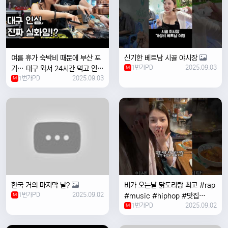
여름 휴가 숙박비 때문에 부산 포
신기한 베트남 시골 야시장
1번가PD
2025.09.03
기… 대구 와서 24시간 먹고 인생
M
1번가PD
2025.09.03
위로받았습니다
M
한국 거의 마지막 날?
비가 오는날 ￼닭도리탕 최고 #rap
1번가PD
2025.09.02
M
#music #hiphop #맛집
1번가PD
2025.09.02
#travel #여행 #food ￼
M