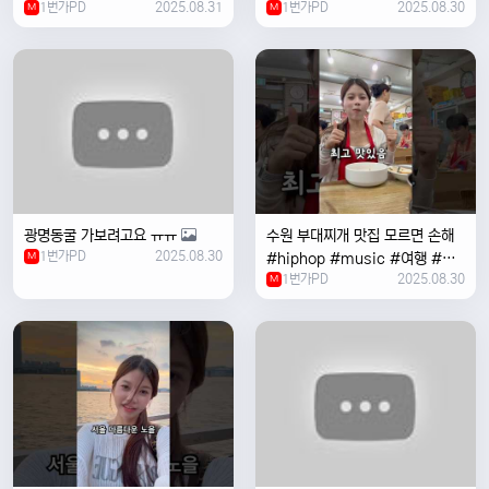
1번가PD
2025.08.31
1번가PD
2025.08.30
M
#coversong #music #한국
M
여행 #한국
광명동굴 가보려고요 ㅠㅠ
수원 부대찌개 맛집 모르면 손해
1번가PD
2025.08.30
M
#hiphop #music #여행 #맛
1번가PD
2025.08.30
집 #수원 #한국여행 #베트남여
M
자 #혼자여행