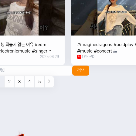
여행 외릅지 않는 이유 #edm
#imaginedragons #coldplay 
lectronicmusic #singer
#music #concert
2025.08.29
1번가PD
c #music #여행 #trending
M
검색
1
2
3
4
5