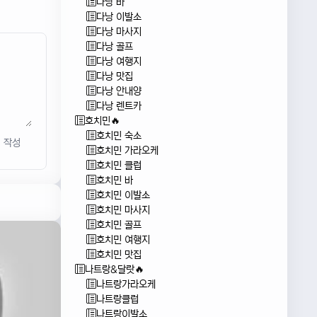
다낭 바
다낭 이발소
다낭 마사지
다낭 골프
다낭 여행지
다낭 맛집
다낭 안내양
다낭 렌트카
호치민🔥
호치민 숙소
작성
호치민 가라오케
호치민 클럽
호치민 바
호치민 이발소
호치민 마사지
호치민 골프
호치민 여행지
호치민 맛집
나트랑&달랏🔥
나트랑가라오케
나트랑클럽
나트랑이발소