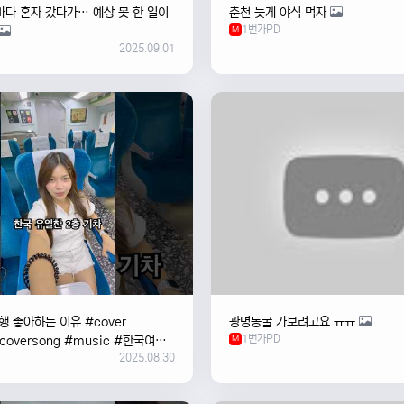
바다 혼자 갔다가… 예상 못 한 일이
춘천 늦게 야식 먹자
1번가PD
M
2025.09.01
 좋아하는 이유 #cover
광명동굴 가보려고요 ㅠㅠ
1번가PD
#coversong #music #한국여행
M
2025.08.30