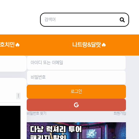
호치민🔥
나트랑&달랏🔥
로그인
비밀번호 찾기
회원가입