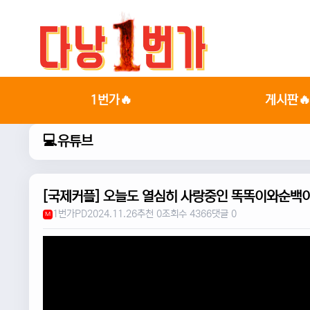
1번가🔥
게시판
💻유튜브
[국제커플] 오늘도 열심히 사랑중인 똑똑이와순백
1번가PD
2024.11.26
추천 0
조회수 4366
댓글 0
M