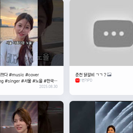
쳤다 #music #cover
춘천 닭갈비 ㄱㄱ ?
1번가PD
ng #singer #서울 #노을 #한국
M
2025.08.30