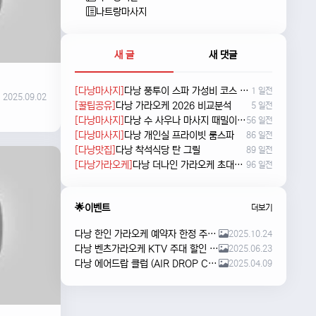
나트랑마사지
새 글
새 댓글
[다낭마사지]
다낭 풍투이 스파 가성비 코스 새로 나왔네요
1 일전
2025.09.02
[꿀팁공유]
다낭 가라오케 2026 비교분석
5 일전
[다낭마사지]
다낭 수 사우나 마사지 때밀이 및 누루 예약방법
56 일전
[다낭마사지]
다낭 개인실 프라이빗 룸스파
86 일전
[다낭맛집]
다낭 착석식당 탄 그릴
89 일전
[다낭가라오케]
다낭 더나인 가라오케 초대형 신상 karaoke
96 일전
🌟이벤트
더보기
다낭 한인 가라오케 예약자 한정 주류 이벤트 안내
2025.10.24
다낭 벤츠가라오케 KTV 주대 할인 해피아워 이벤트
2025.06.23
다낭 에어드랍 클럽 (AIR DROP CLUB) 오픈 이벤트!!
2025.04.09