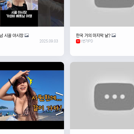
남 시골 야시장
한국 거의 마지막 날?
2025.09.03
1번가PD
M