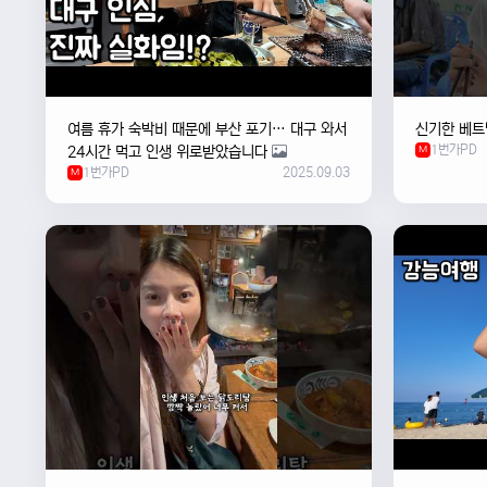
여름 휴가 숙박비 때문에 부산 포기… 대구 와서
신기한 베트
1번가PD
24시간 먹고 인생 위로받았습니다
M
1번가PD
2025.09.03
M