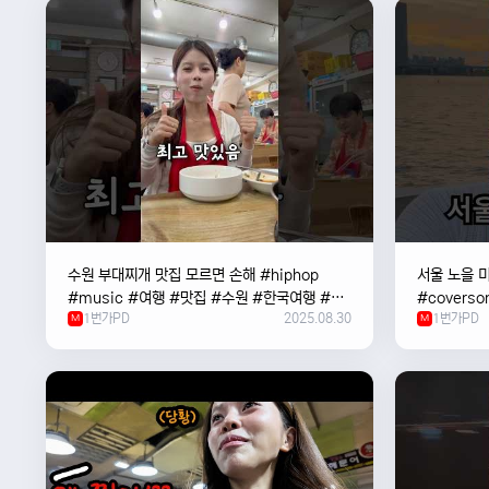
수원 부대찌개 맛집 모르면 손해 #hiphop
서울 노을 미
#music #여행 #맛집 #수원 #한국여행 #베
#coverso
1번가PD
2025.08.30
1번가PD
트남여자 #혼자여행
M
#한강
M