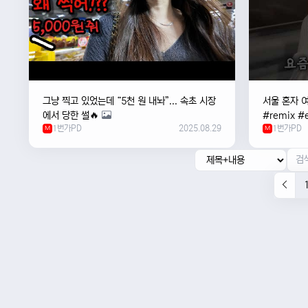
그냥 찍고 있었는데 “5천 원 내놔”... 속초 시장
서울 혼자 
에서 당한 썰🔥
#remix #e
1번가PD
2025.08.29
1번가PD
M
#newmusi
M