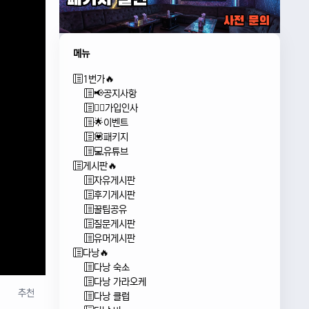
메뉴
1번가🔥
📢공지사항
🙇‍♂️가입인사
🌟이벤트
💟패키지
💻유튜브
게시판🔥
자유게시판
후기게시판
꿀팁공유
질문게시판
유머게시판
다낭🔥
다낭 숙소
다낭 가라오케
추천
다낭 클럽