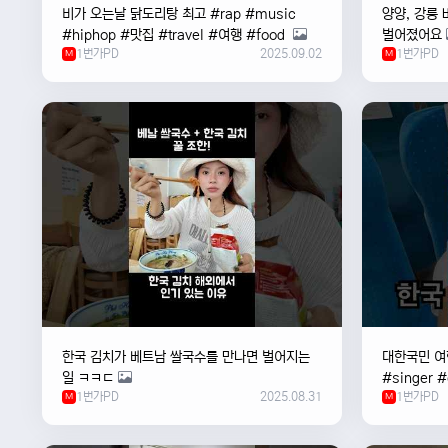
비가 오는날 ￼닭도리탕 최고 #rap #music
양양, 강릉 
#hiphop #맛집 #travel #여행 #food ￼
벌어졌어요
1번가PD
2025.09.02
1번가PD
M
M
한국 김치가 베트남 쌀국수를 만나면 벌어지는
대한국민 여행
일 ㅋㅋㄷ
#singer 
1번가PD
2025.08.31
1번가PD
M
#한국
M