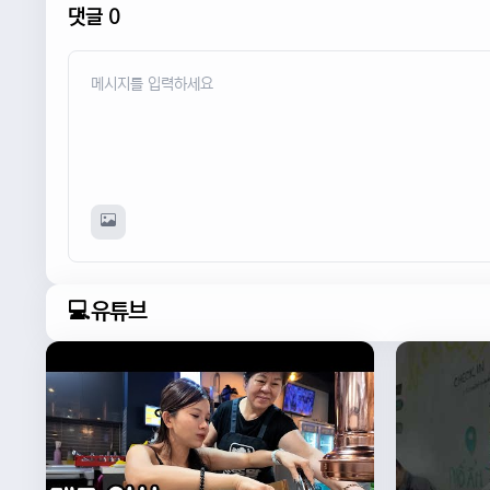
댓글 0
💻유튜브