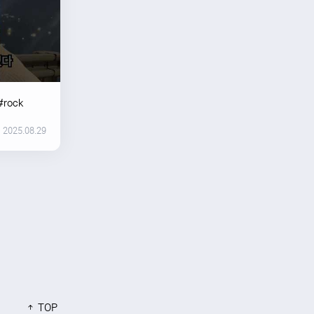
#rock
2025.08.29
TOP