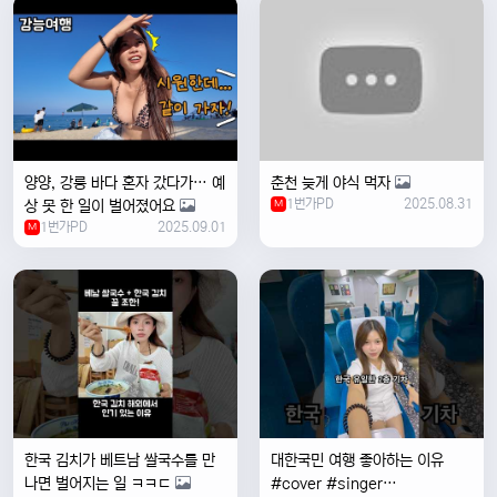
양양, 강릉 바다 혼자 갔다가… 예
춘천 늦게 야식 먹자
1번가PD
2025.08.31
상 못 한 일이 벌어졌어요
M
1번가PD
2025.09.01
M
한국 김치가 베트남 쌀국수를 만
대한국민 여행 좋아하는 이유
나면 벌어지는 일 ㅋㅋㄷ
#cover #singer