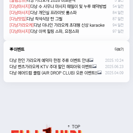
[꿀팁공유]
다낭 가라오케 2026 비교분석
3 일전
[다낭마사지]
다낭 수 사우나 마사지 때밀이 및 누루 예약방법
54 일전
[다낭마사지]
다낭 개인실 프라이빗 룸스파
84 일전
[다낭맛집]
다낭 착석식당 탄 그릴
87 일전
[다낭가라오케]
다낭 더나인 가라오케 초대형 신상 karaoke
94 일전
[다낭마사지]
다낭 이색 힐링 스파, 요정스파
97 일전
🌟이벤트
더보기
다낭 한인 가라오케 예약자 한정 주류 이벤트 안내
2025.10.24
다낭 벤츠가라오케 KTV 주대 할인 해피아워 이벤트
2025.06.23
다낭 에어드랍 클럽 (AIR DROP CLUB) 오픈 이벤트!!
2025.04.09
TOP