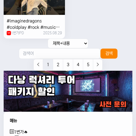
#imaginedragons
#coldplay #rock #music
1번가PD
2025.08.29
#concert
M
검색
1
2
3
4
5
메뉴
1번가🔥