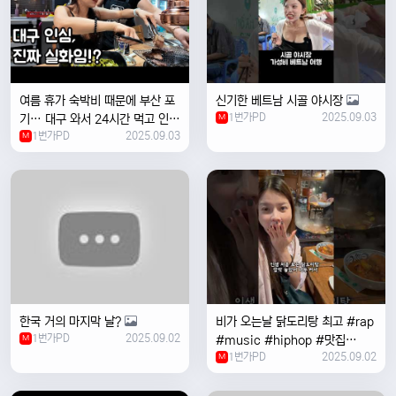
여름 휴가 숙박비 때문에 부산 포
신기한 베트남 시골 야시장
1번가PD
2025.09.03
기… 대구 와서 24시간 먹고 인생
M
1번가PD
2025.09.03
위로받았습니다
M
한국 거의 마지막 날?
비가 오는날 ￼닭도리탕 최고 #rap
1번가PD
2025.09.02
M
#music #hiphop #맛집
1번가PD
2025.09.02
#travel #여행 #food ￼
M