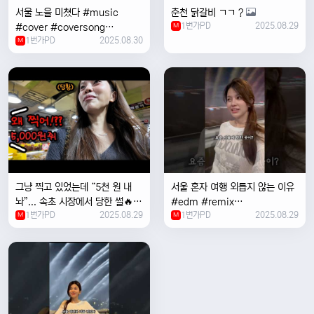
서울 노을 미쳤다 #music
춘천 닭갈비 ㄱㄱ ?
1번가PD
2025.08.29
#cover #coversong
M
1번가PD
2025.08.30
#singer #서울 #노을 #한국 #
M
한강
그냥 찍고 있었는데 “5천 원 내
서울 혼자 여행 외릅지 않는 이유
놔”... 속초 시장에서 당한 썰🔥
#edm #remix
1번가PD
2025.08.29
1번가PD
2025.08.29
M
#electronicmusic #singer
M
#newmusic #music #여행
#trending