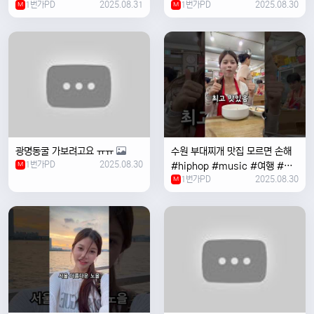
1번가PD
2025.08.31
1번가PD
2025.08.30
M
#coversong #music #한국
M
여행 #한국
광명동굴 가보려고요 ㅠㅠ
수원 부대찌개 맛집 모르면 손해
1번가PD
2025.08.30
M
#hiphop #music #여행 #맛
1번가PD
2025.08.30
집 #수원 #한국여행 #베트남여
M
자 #혼자여행