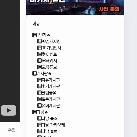
메뉴
1번가🔥
📢공지사항
🙇‍♂️가입인사
🌟이벤트
💟패키지
💻유튜브
게시판🔥
자유게시판
후기게시판
꿀팁공유
질문게시판
유머게시판
다낭🔥
다낭 숙소
다낭 가라오케
추천
다낭 클럽