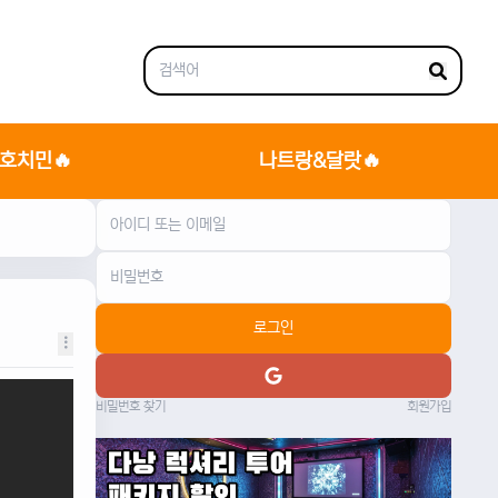
호치민🔥
나트랑&달랏🔥
로그인
비밀번호 찾기
회원가입