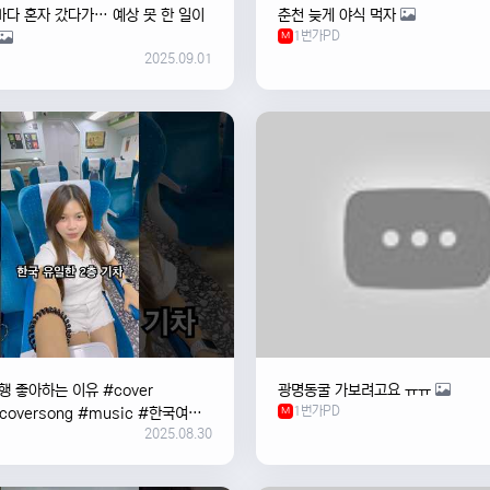
바다 혼자 갔다가… 예상 못 한 일이
춘천 늦게 야식 먹자
1번가PD
M
2025.09.01
 좋아하는 이유 #cover
광명동굴 가보려고요 ㅠㅠ
1번가PD
#coversong #music #한국여행
M
2025.08.30