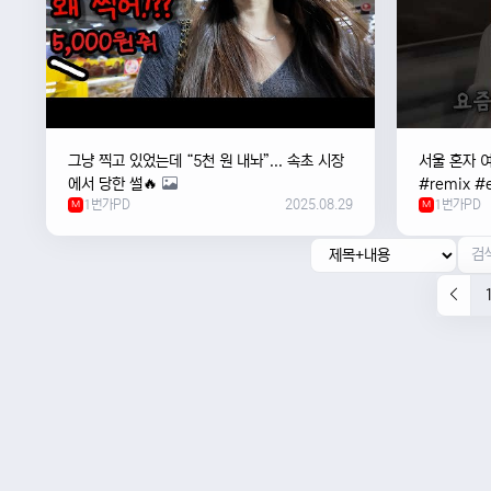
그냥 찍고 있었는데 “5천 원 내놔”... 속초 시장
서울 혼자 
에서 당한 썰🔥
#remix #e
1번가PD
2025.08.29
1번가PD
M
#newmusi
M