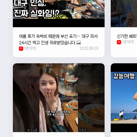
여름 휴가 숙박비 때문에 부산 포기… 대구 와서
신기한 베트
1번가PD
24시간 먹고 인생 위로받았습니다
M
1번가PD
2025.09.03
M