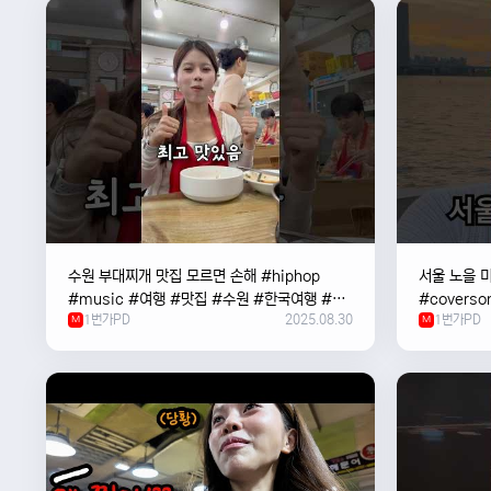
수원 부대찌개 맛집 모르면 손해 #hiphop
서울 노을 미
#music #여행 #맛집 #수원 #한국여행 #베
#coverso
1번가PD
2025.08.30
1번가PD
트남여자 #혼자여행
M
#한강
M