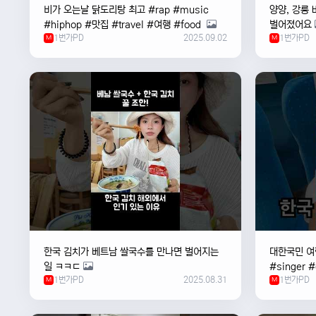
비가 오는날 ￼닭도리탕 최고 #rap #music
양양, 강릉 
#hiphop #맛집 #travel #여행 #food ￼
벌어졌어요
1번가PD
2025.09.02
1번가PD
M
M
한국 김치가 베트남 쌀국수를 만나면 벌어지는
대한국민 여행
일 ㅋㅋㄷ
#singer 
1번가PD
2025.08.31
1번가PD
M
#한국
M