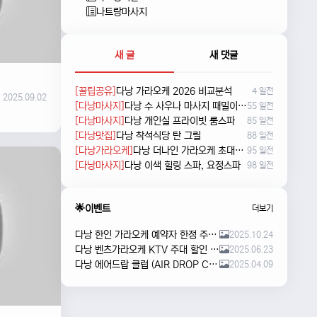
나트랑마사지
새 글
새 댓글
[꿀팁공유]
다낭 가라오케 2026 비교분석
4 일전
2025.09.02
[다낭마사지]
다낭 수 사우나 마사지 때밀이 및 누루 예약방법
55 일전
[다낭마사지]
다낭 개인실 프라이빗 룸스파
85 일전
[다낭맛집]
다낭 착석식당 탄 그릴
88 일전
[다낭가라오케]
다낭 더나인 가라오케 초대형 신상 karaoke
95 일전
[다낭마사지]
다낭 이색 힐링 스파, 요정스파
98 일전
🌟이벤트
더보기
다낭 한인 가라오케 예약자 한정 주류 이벤트 안내
2025.10.24
다낭 벤츠가라오케 KTV 주대 할인 해피아워 이벤트
2025.06.23
다낭 에어드랍 클럽 (AIR DROP CLUB) 오픈 이벤트!!
2025.04.09