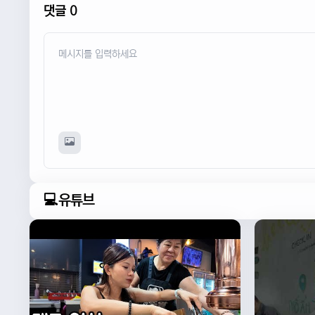
댓글 0
💻유튜브