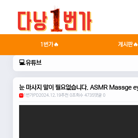
1번가🔥
게시판
💻유튜브
눈 마사지 말이 필요없습니다. ASMR Massge eye UNR
1번가PD
2024.12.19
추천 0
조회수 4735
댓글 0
M