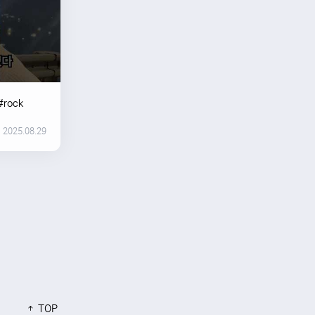
#rock
2025.08.29
TOP