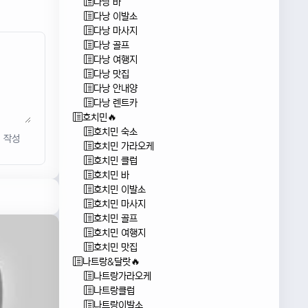
다낭 바
다낭 이발소
다낭 마사지
다낭 골프
다낭 여행지
다낭 맛집
다낭 안내양
다낭 렌트카
호치민🔥
호치민 숙소
작성
호치민 가라오케
호치민 클럽
호치민 바
호치민 이발소
호치민 마사지
호치민 골프
호치민 여행지
호치민 맛집
나트랑&달랏🔥
나트랑가라오케
나트랑클럽
나트랑이발소