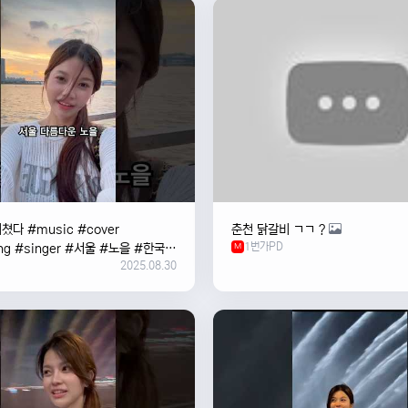
쳤다 #music #cover
춘천 닭갈비 ㄱㄱ ?
1번가PD
ng #singer #서울 #노을 #한국
M
2025.08.30