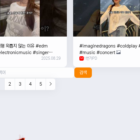
여행 외릅지 않는 이유 #edm
#imaginedragons #coldplay 
lectronicmusic #singer
#music #concert
2025.08.29
1번가PD
c #music #여행 #trending
M
검색
1
2
3
4
5