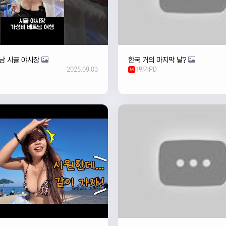
남 시골 야시장
한국 거의 마지막 날?
2025.09.03
1번가PD
M