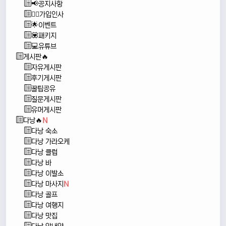
📢공지사항
🙇‍♂️가입인사
🌟이벤트
💟패키지
💻유튜브
게시판🔥
자유게시판
후기게시판
꿀팁공유
질문게시판
유머게시판
다낭🔥
N
다낭 숙소
다낭 가라오케
다낭 클럽
다낭 바
다낭 이발소
다낭 마사지
N
다낭 골프
다낭 여행지
다낭 맛집