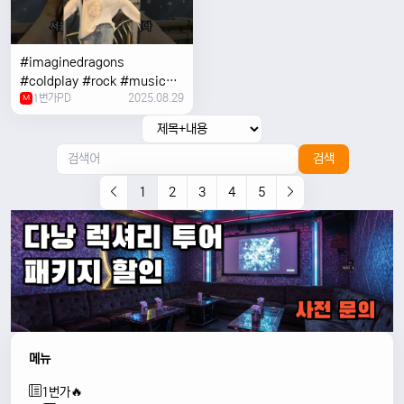
#imaginedragons
#coldplay #rock #music
1번가PD
2025.08.29
#concert
M
검색
1
2
3
4
5
메뉴
1번가🔥