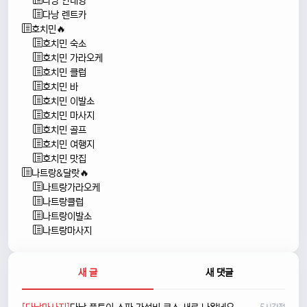
다낭 안내양
다낭 렌트카
호치민🔥
호치민 숙소
호치민 가라오케
호치민 클럽
호치민 바
호치민 이발소
호치민 마사지
호치민 골프
호치민 여행지
호치민 맛집
나트랑&달랏🔥
나트랑가라오케
나트랑클럽
나트랑이발소
나트랑마사지
새 글
새 댓글