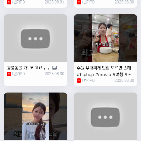
1번가PD
2025.08.31
1번가PD
2025.08.30
M
#coversong #music #한국
M
여행 #한국
광명동굴 가보려고요 ㅠㅠ
수원 부대찌개 맛집 모르면 손해
1번가PD
2025.08.30
M
#hiphop #music #여행 #맛
1번가PD
2025.08.30
집 #수원 #한국여행 #베트남여
M
자 #혼자여행