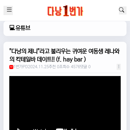
💻유튜브
"다낭의 제니"라고 불리우는 귀여운 여동생 레나와
의 칵테일바 데이트!! (f. hay bar )
1번가PD
2024.11.25
추천 0
조회수 4576
댓글 0
M