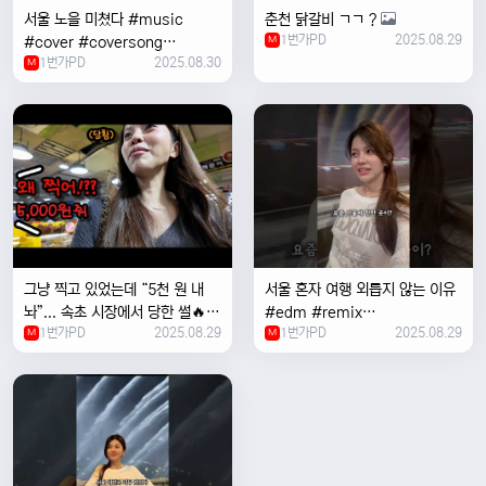
서울 노을 미쳤다 #music
춘천 닭갈비 ㄱㄱ ?
1번가PD
2025.08.29
#cover #coversong
M
1번가PD
2025.08.30
#singer #서울 #노을 #한국 #
M
한강
그냥 찍고 있었는데 “5천 원 내
서울 혼자 여행 외릅지 않는 이유
놔”... 속초 시장에서 당한 썰🔥
#edm #remix
1번가PD
2025.08.29
1번가PD
2025.08.29
M
#electronicmusic #singer
M
#newmusic #music #여행
#trending