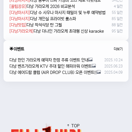
[다낭마사지]
다낭 풍투이 스파 가성비 코스 새로 나왔네요
5시간전
[꿀팁공유]
다낭 가라오케 2026 비교분석
4 일전
[다낭마사지]
다낭 수 사우나 마사지 때밀이 및 누루 예약방법
55 일전
[다낭마사지]
다낭 개인실 프라이빗 룸스파
85 일전
[다낭맛집]
다낭 착석식당 탄 그릴
88 일전
[다낭가라오케]
다낭 더나인 가라오케 초대형 신상 karaoke
95 일전
🌟이벤트
더보기
다낭 한인 가라오케 예약자 한정 주류 이벤트 안내
2025.10.24
다낭 벤츠가라오케 KTV 주대 할인 해피아워 이벤트
2025.06.23
다낭 에어드랍 클럽 (AIR DROP CLUB) 오픈 이벤트!!
2025.04.09
TOP