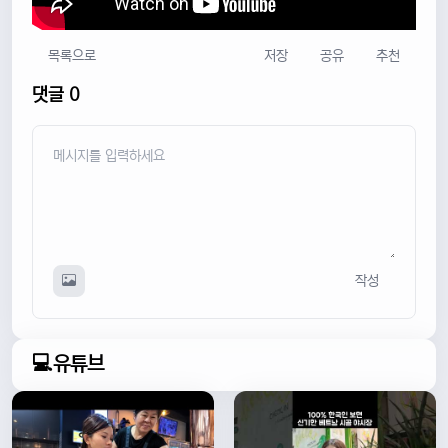
목록으로
저장
공유
추천
댓글 0
작성
💻유튜브