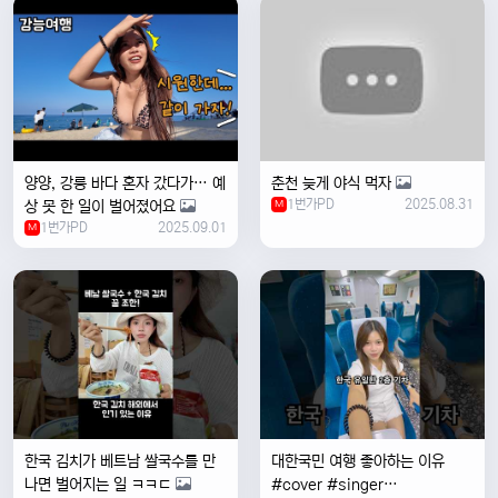
양양, 강릉 바다 혼자 갔다가… 예
춘천 늦게 야식 먹자
1번가PD
2025.08.31
상 못 한 일이 벌어졌어요
M
1번가PD
2025.09.01
M
한국 김치가 베트남 쌀국수를 만
대한국민 여행 좋아하는 이유
나면 벌어지는 일 ㅋㅋㄷ
#cover #singer