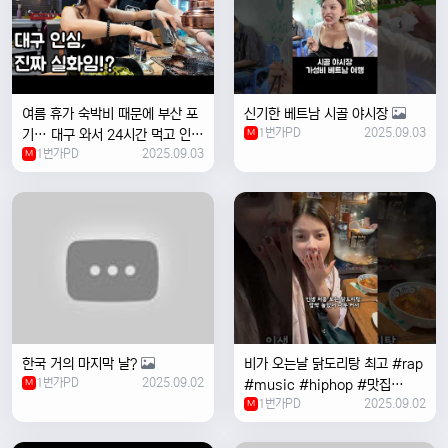
여름 휴가 숙박비 때문에 부산 포
신기한 베트남 시골 야시장
1번가PD
2025.09.03
기… 대구 와서 24시간 먹고 인생
M
1번가PD
2025.09.03
위로받았습니다
M
한국 거의 마지막 날?
비가 오는날 ￼닭도리탕 최고 #rap
1번가PD
2025.09.02
M
#music #hiphop #맛집
1번가PD
2025.09.02
#travel #여행 #food ￼
M