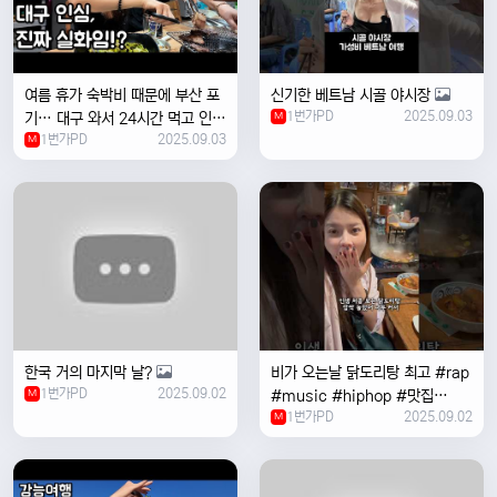
여름 휴가 숙박비 때문에 부산 포
신기한 베트남 시골 야시장
1번가PD
2025.09.03
기… 대구 와서 24시간 먹고 인생
M
1번가PD
2025.09.03
위로받았습니다
M
한국 거의 마지막 날?
비가 오는날 ￼닭도리탕 최고 #rap
1번가PD
2025.09.02
M
#music #hiphop #맛집
1번가PD
2025.09.02
#travel #여행 #food ￼
M