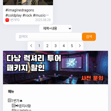
#imaginedragons
#coldplay #rock #music
1번가PD
2025.08.29
#concert
M
검색
1
2
3
4
5
메뉴
1번가🔥
📢공지사항