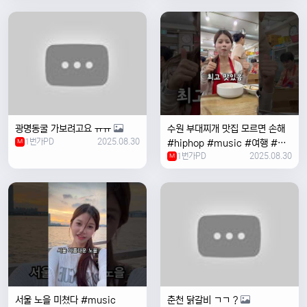
여행 #한국
광명동굴 가보려고요 ㅠㅠ
수원 부대찌개 맛집 모르면 손해
1번가PD
2025.08.30
M
#hiphop #music #여행 #맛
1번가PD
2025.08.30
집 #수원 #한국여행 #베트남여
M
자 #혼자여행
서울 노을 미쳤다 #music
춘천 닭갈비 ㄱㄱ ?