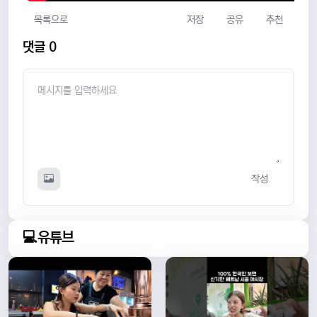
목록으로
저장
공유
추천
댓글 0
작성
💻유튜브