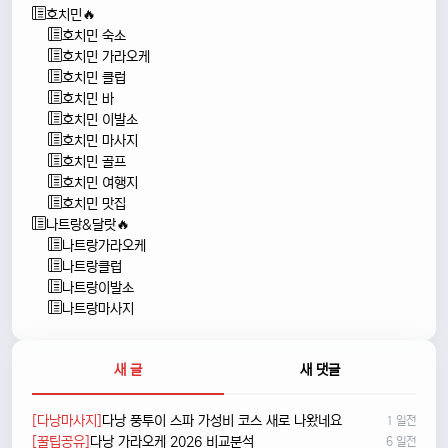
호치민🔥
호치민 숙소
호치민 가라오케
호치민 클럽
호치민 바
호치민 이발소
호치민 마사지
호치민 골프
호치민 여행지
호치민 맛집
나트랑&달랏🔥
나트랑가라오케
나트랑클럽
나트랑이발소
나트랑마사지
새 글
새 댓글
[다낭마사지]
다낭 풍투이 스파 가성비 코스 새로 나왔네요
1 일전
[꿀팁공유]
다낭 가라오케 2026 비교분석
6 일전