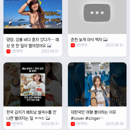
양양, 강릉 바다 혼자 갔다가… 예
춘천 늦게 야식 먹자
1번가PD
2025.08.31
상 못 한 일이 벌어졌어요
M
1번가PD
2025.09.01
M
한국 김치가 베트남 쌀국수를 만
대한국민 여행 좋아하는 이유
나면 벌어지는 일 ㅋㅋㄷ
#cover #singer
1번가PD
2025.08.31
1번가PD
2025.08.30
M
#coversong #music #한국
M