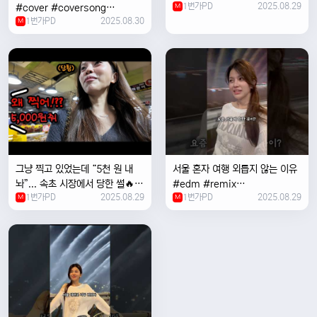
1번가PD
2025.08.29
#cover #coversong
M
1번가PD
2025.08.30
#singer #서울 #노을 #한국 #
M
한강
그냥 찍고 있었는데 “5천 원 내
서울 혼자 여행 외릅지 않는 이유
놔”... 속초 시장에서 당한 썰🔥
#edm #remix
1번가PD
2025.08.29
1번가PD
2025.08.29
M
#electronicmusic #singer
M
#newmusic #music #여행
#trending