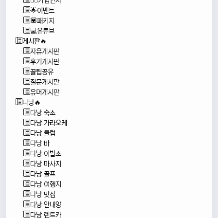
🙇‍♂️가입인사
🌟이벤트
💟패키지
💻유튜브
게시판🔥
자유게시판
후기게시판
꿀팁공유
질문게시판
유머게시판
다낭🔥
다낭 숙소
다낭 가라오케
다낭 클럽
다낭 바
다낭 이발소
다낭 마사지
다낭 골프
다낭 여행지
다낭 맛집
다낭 안내양
다낭 렌트카