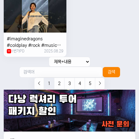
#imaginedragons
#coldplay #rock #music
1번가PD
2025.08.29
#concert
M
검색
1
2
3
4
5