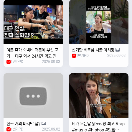
여름 휴가 숙박비 때문에 부산 포
신기한 베트남 시골 야시장
1번가PD
2025.09.03
기… 대구 와서 24시간 먹고 인생
M
1번가PD
2025.09.03
위로받았습니다
M
한국 거의 마지막 날?
비가 오는날 ￼닭도리탕 최고 #rap
1번가PD
2025.09.02
M
#music #hiphop #맛집