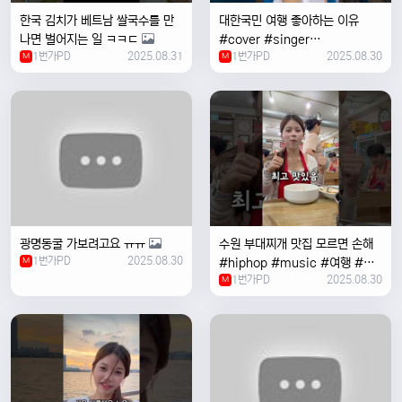
한국 김치가 베트남 쌀국수를 만
대한국민 여행 좋아하는 이유
나면 벌어지는 일 ㅋㅋㄷ
#cover #singer
1번가PD
2025.08.31
1번가PD
2025.08.30
M
#coversong #music #한국
M
여행 #한국
광명동굴 가보려고요 ㅠㅠ
수원 부대찌개 맛집 모르면 손해
1번가PD
2025.08.30
M
#hiphop #music #여행 #맛
1번가PD
2025.08.30
집 #수원 #한국여행 #베트남여
M
자 #혼자여행