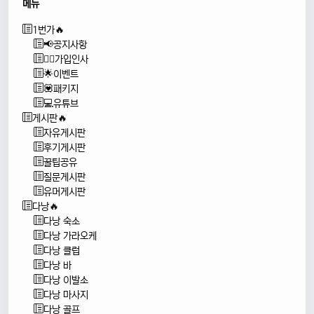
메뉴
1번가🔥
📢공지사항
🙇‍♂️가입인사
🌟이벤트
💟패키지
💻유튜브
게시판🔥
자유게시판
후기게시판
꿀팁공유
질문게시판
유머게시판
다낭🔥
다낭 숙소
다낭 가라오케
다낭 클럽
다낭 바
다낭 이발소
다낭 마사지
다낭 골프