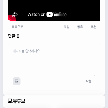
목록으로
저장
공유
추천
댓글 0
작성
💻유튜브