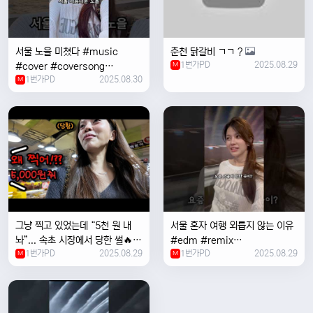
서울 노을 미쳤다 #music
춘천 닭갈비 ㄱㄱ ?
1번가PD
2025.08.29
#cover #coversong
M
1번가PD
2025.08.30
#singer #서울 #노을 #한국 #
M
한강
그냥 찍고 있었는데 “5천 원 내
서울 혼자 여행 외릅지 않는 이유
놔”... 속초 시장에서 당한 썰🔥
#edm #remix
1번가PD
2025.08.29
1번가PD
2025.08.29
M
#electronicmusic #singer
M
#newmusic #music #여행
#trending