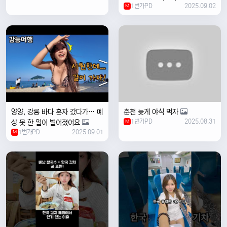
1번가PD
2025.09.02
#travel #여행 #food ￼
M
양양, 강릉 바다 혼자 갔다가… 예
춘천 늦게 야식 먹자
1번가PD
2025.08.31
상 못 한 일이 벌어졌어요
M
1번가PD
2025.09.01
M