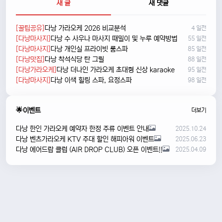
새 글
새 댓글
[꿀팁공유]
다낭 가라오케 2026 비교분석
4 일전
[다낭마사지]
다낭 수 사우나 마사지 때밀이 및 누루 예약방법
55 일전
[다낭마사지]
다낭 개인실 프라이빗 룸스파
85 일전
[다낭맛집]
다낭 착석식당 탄 그릴
88 일전
[다낭가라오케]
다낭 더나인 가라오케 초대형 신상 karaoke
95 일전
[다낭마사지]
다낭 이색 힐링 스파, 요정스파
98 일전
🌟이벤트
더보기
다낭 한인 가라오케 예약자 한정 주류 이벤트 안내
2025.10.24
다낭 벤츠가라오케 KTV 주대 할인 해피아워 이벤트
2025.06.23
다낭 에어드랍 클럽 (AIR DROP CLUB) 오픈 이벤트!!
2025.04.09