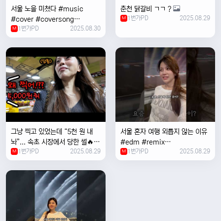
서울 노을 미쳤다 #music
춘천 닭갈비 ㄱㄱ ?
1번가PD
2025.08.29
#cover #coversong
M
1번가PD
2025.08.30
#singer #서울 #노을 #한국 #
M
한강
그냥 찍고 있었는데 “5천 원 내
서울 혼자 여행 외릅지 않는 이유
놔”... 속초 시장에서 당한 썰🔥
#edm #remix
1번가PD
2025.08.29
1번가PD
2025.08.29
M
#electronicmusic #singer
M
#newmusic #music #여행
#trending