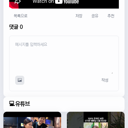
목록으로
저장
공유
추천
댓글 0
작성
💻유튜브