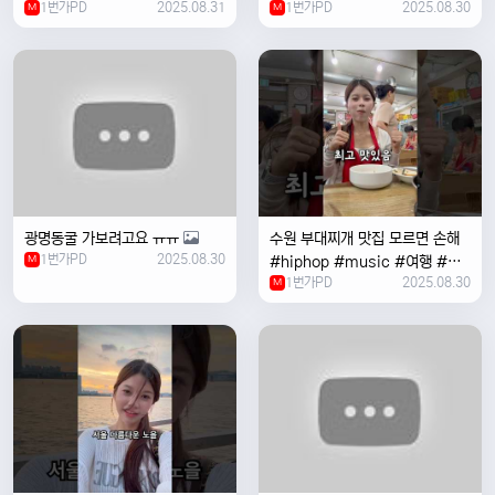
1번가PD
2025.08.31
1번가PD
2025.08.30
M
#coversong #music #한국
M
여행 #한국
광명동굴 가보려고요 ㅠㅠ
수원 부대찌개 맛집 모르면 손해
1번가PD
2025.08.30
M
#hiphop #music #여행 #맛
1번가PD
2025.08.30
집 #수원 #한국여행 #베트남여
M
자 #혼자여행