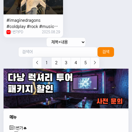
#imaginedragons
#coldplay #rock #music
1번가PD
2025.08.29
#concert
M
검색
1
2
3
4
5
메뉴
1번가🔥