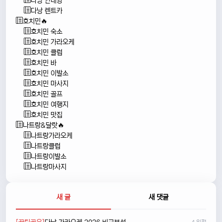
다낭 안내양
다낭 렌트카
호치민🔥
호치민 숙소
호치민 가라오케
호치민 클럽
호치민 바
호치민 이발소
호치민 마사지
호치민 골프
호치민 여행지
호치민 맛집
나트랑&달랏🔥
나트랑가라오케
나트랑클럽
나트랑이발소
나트랑마사지
새 글
새 댓글