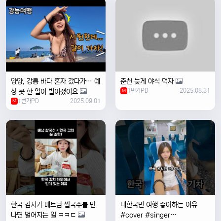
양양, 강릉 바다 혼자 갔다가… 예
춘천 늦게 야식 먹자
1번가PD
2025.08.31
상 못 한 일이 벌어졌어요
M
1번가PD
2025.09.01
M
한국 김치가 베트남 쌀국수를 만
대한국민 여행 좋아하는 이유
나면 벌어지는 일 ㅋㅋㄷ
#cover #singer