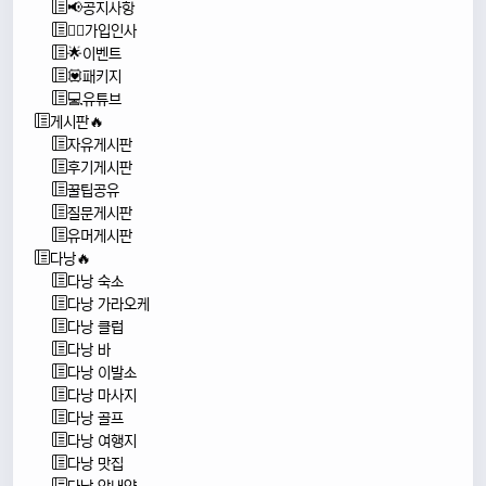
📢공지사항
🙇‍♂️가입인사
🌟이벤트
💟패키지
💻유튜브
게시판🔥
자유게시판
후기게시판
꿀팁공유
질문게시판
유머게시판
다낭🔥
다낭 숙소
다낭 가라오케
다낭 클럽
다낭 바
다낭 이발소
다낭 마사지
다낭 골프
다낭 여행지
다낭 맛집