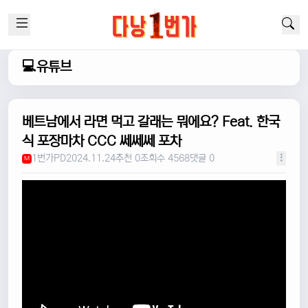
💻유튜브
베트남에서 라면 먹고 갈래는 뭐에요? Feat. 한국
식 포장마차 CCC 쎄쎄쎄 포차
1번가PD
2024.11.24
추천 0
조회수 4568
댓글 0
M