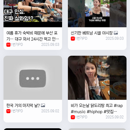
여름 휴가 숙박비 때문에 부산 포
신기한 베트남 시골 야시장
1번가PD
2025.09.03
기… 대구 와서 24시간 먹고 인생
M
1번가PD
2025.09.03
위로받았습니다
M
한국 거의 마지막 날?
비가 오는날 ￼닭도리탕 최고 #rap
1번가PD
2025.09.02
M
#music #hiphop #맛집
1번가PD
2025.09.02
#travel #여행 #food ￼
M