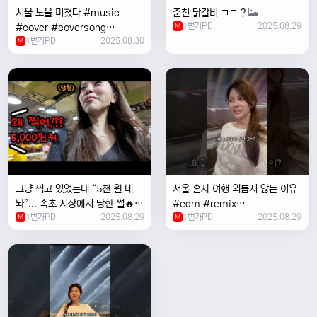
서울 노을 미쳤다 #music
춘천 닭갈비 ㄱㄱ ?
1번가PD
2025.08.29
#cover #coversong
M
1번가PD
2025.08.30
#singer #서울 #노을 #한국 #
M
한강
그냥 찍고 있었는데 “5천 원 내
서울 혼자 여행 외릅지 않는 이유
놔”... 속초 시장에서 당한 썰🔥
#edm #remix
1번가PD
2025.08.29
1번가PD
2025.08.29
M
#electronicmusic #singer
M
#newmusic #music #여행
#trending