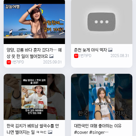
양양, 강릉 바다 혼자 갔다가… 예
춘천 늦게 야식 먹자
1번가PD
2025.08.31
상 못 한 일이 벌어졌어요
M
1번가PD
2025.09.01
M
한국 김치가 베트남 쌀국수를 만
대한국민 여행 좋아하는 이유
나면 벌어지는 일 ㅋㅋㄷ
#cover #singer