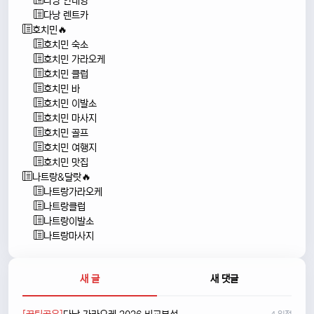
다낭 안내양
다낭 렌트카
호치민🔥
호치민 숙소
호치민 가라오케
호치민 클럽
호치민 바
호치민 이발소
호치민 마사지
호치민 골프
호치민 여행지
호치민 맛집
나트랑&달랏🔥
나트랑가라오케
나트랑클럽
나트랑이발소
나트랑마사지
새 글
새 댓글