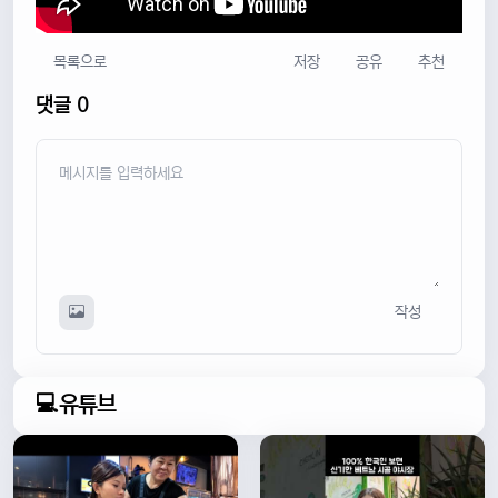
목록으로
저장
공유
추천
댓글 0
작성
💻유튜브