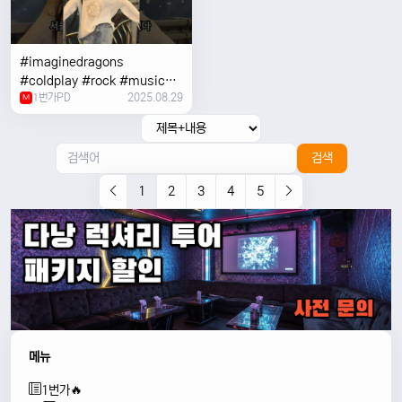
#imaginedragons
#coldplay #rock #music
1번가PD
2025.08.29
#concert
M
검색
1
2
3
4
5
메뉴
1번가🔥