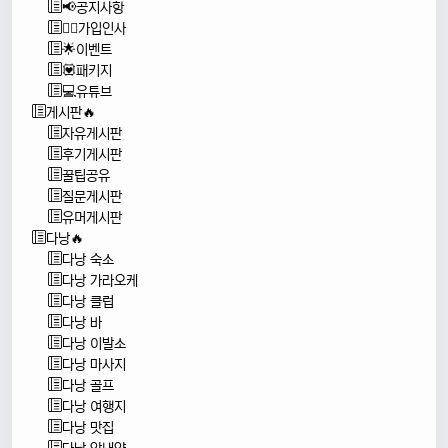
📢공지사항
🙇‍♂️가입인사
🌟이벤트
💟패키지
💻유튜브
게시판🔥
자유게시판
후기게시판
꿀팁공유
질문게시판
유머게시판
다낭🔥
다낭 숙소
다낭 가라오케
다낭 클럽
다낭 바
다낭 이발소
다낭 마사지
다낭 골프
다낭 여행지
다낭 맛집