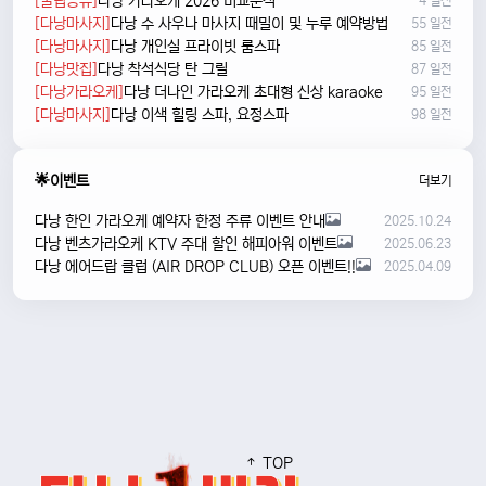
[꿀팁공유]
다낭 가라오케 2026 비교분석
4 일전
[다낭마사지]
다낭 수 사우나 마사지 때밀이 및 누루 예약방법
55 일전
[다낭마사지]
다낭 개인실 프라이빗 룸스파
85 일전
[다낭맛집]
다낭 착석식당 탄 그릴
87 일전
[다낭가라오케]
다낭 더나인 가라오케 초대형 신상 karaoke
95 일전
[다낭마사지]
다낭 이색 힐링 스파, 요정스파
98 일전
🌟이벤트
더보기
다낭 한인 가라오케 예약자 한정 주류 이벤트 안내
2025.10.24
다낭 벤츠가라오케 KTV 주대 할인 해피아워 이벤트
2025.06.23
다낭 에어드랍 클럽 (AIR DROP CLUB) 오픈 이벤트!!
2025.04.09
TOP