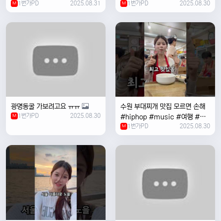
1번가PD
2025.08.31
1번가PD
2025.08.30
M
#coversong #music #한국
M
여행 #한국
광명동굴 가보려고요 ㅠㅠ
수원 부대찌개 맛집 모르면 손해
1번가PD
2025.08.30
M
#hiphop #music #여행 #맛
1번가PD
2025.08.30
집 #수원 #한국여행 #베트남여
M
자 #혼자여행