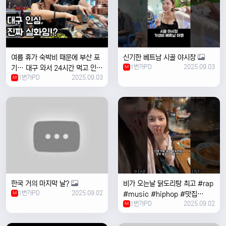
여름 휴가 숙박비 때문에 부산 포
신기한 베트남 시골 야시장
1번가PD
2025.09.03
기… 대구 와서 24시간 먹고 인생
M
1번가PD
2025.09.03
위로받았습니다
M
한국 거의 마지막 날?
비가 오는날 ￼닭도리탕 최고 #rap
1번가PD
2025.09.02
M
#music #hiphop #맛집
1번가PD
2025.09.02
#travel #여행 #food ￼
M