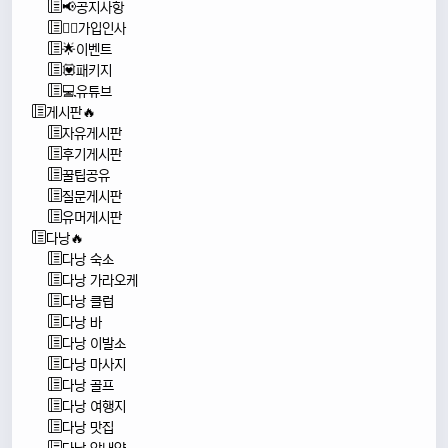
📢공지사항
🙇‍♂️가입인사
🌟이벤트
💟패키지
💻유튜브
게시판🔥
자유게시판
후기게시판
꿀팁공유
질문게시판
유머게시판
다낭🔥
다낭 숙소
다낭 가라오케
다낭 클럽
다낭 바
다낭 이발소
다낭 마사지
다낭 골프
다낭 여행지
다낭 맛집