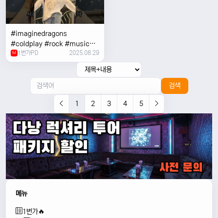
#imaginedragons
#coldplay #rock #music
1번가PD
2025.08.29
#concert
M
검색
1
2
3
4
5
메뉴
1번가🔥