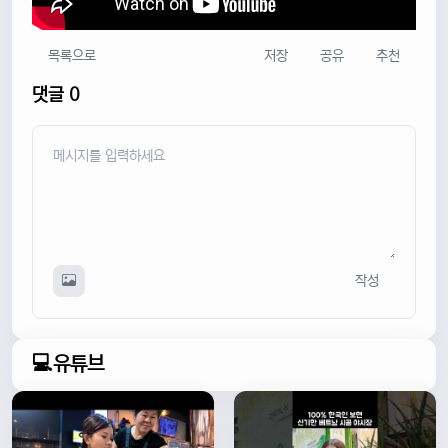
목록으로
저장
공유
추천
댓글 0
작성
💻유튜브