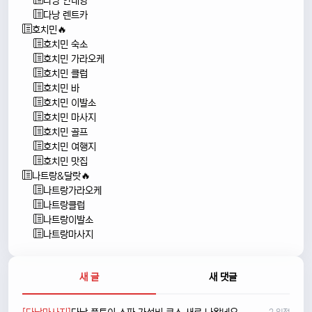
다낭 안내양
다낭 렌트카
호치민🔥
호치민 숙소
호치민 가라오케
호치민 클럽
호치민 바
호치민 이발소
호치민 마사지
호치민 골프
호치민 여행지
호치민 맛집
나트랑&달랏🔥
나트랑가라오케
나트랑클럽
나트랑이발소
나트랑마사지
새 글
새 댓글