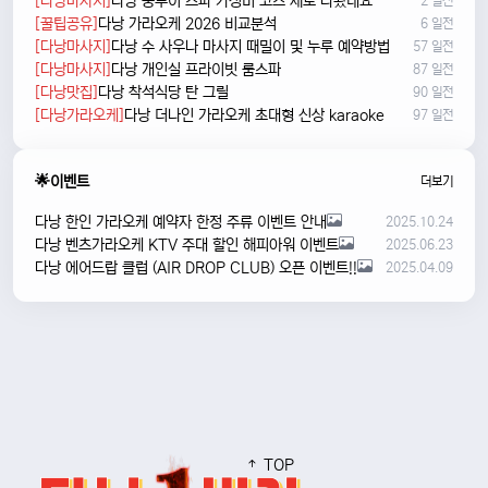
[다낭마사지]
다낭 풍투이 스파 가성비 코스 새로 나왔네요
2 일전
[꿀팁공유]
다낭 가라오케 2026 비교분석
6 일전
[다낭마사지]
다낭 수 사우나 마사지 때밀이 및 누루 예약방법
57 일전
[다낭마사지]
다낭 개인실 프라이빗 룸스파
87 일전
[다낭맛집]
다낭 착석식당 탄 그릴
90 일전
[다낭가라오케]
다낭 더나인 가라오케 초대형 신상 karaoke
97 일전
🌟이벤트
더보기
다낭 한인 가라오케 예약자 한정 주류 이벤트 안내
2025.10.24
다낭 벤츠가라오케 KTV 주대 할인 해피아워 이벤트
2025.06.23
다낭 에어드랍 클럽 (AIR DROP CLUB) 오픈 이벤트!!
2025.04.09
TOP