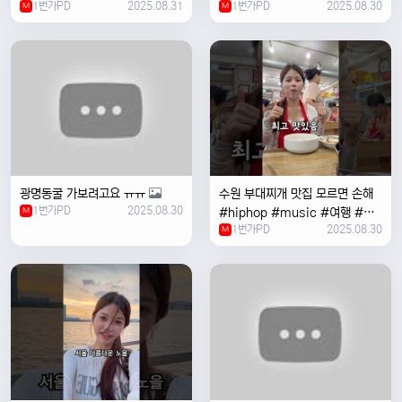
1번가PD
2025.08.31
1번가PD
2025.08.30
M
#coversong #music #한국
M
여행 #한국
광명동굴 가보려고요 ㅠㅠ
수원 부대찌개 맛집 모르면 손해
1번가PD
2025.08.30
M
#hiphop #music #여행 #맛
1번가PD
2025.08.30
집 #수원 #한국여행 #베트남여
M
자 #혼자여행