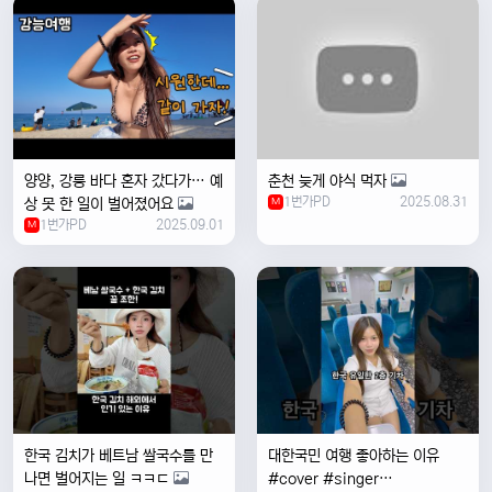
양양, 강릉 바다 혼자 갔다가… 예
춘천 늦게 야식 먹자
1번가PD
2025.08.31
상 못 한 일이 벌어졌어요
M
1번가PD
2025.09.01
M
한국 김치가 베트남 쌀국수를 만
대한국민 여행 좋아하는 이유
나면 벌어지는 일 ㅋㅋㄷ
#cover #singer