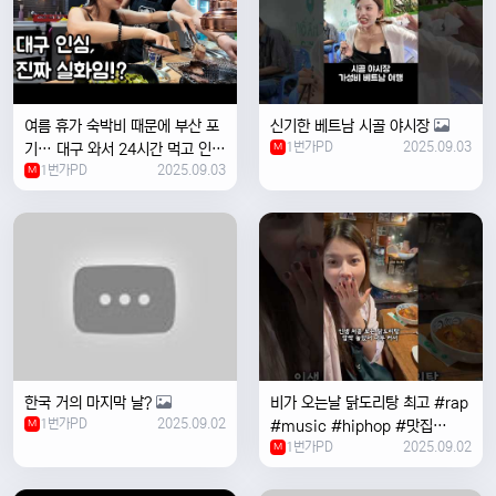
여름 휴가 숙박비 때문에 부산 포
신기한 베트남 시골 야시장
1번가PD
2025.09.03
기… 대구 와서 24시간 먹고 인생
M
1번가PD
2025.09.03
위로받았습니다
M
한국 거의 마지막 날?
비가 오는날 ￼닭도리탕 최고 #rap
1번가PD
2025.09.02
M
#music #hiphop #맛집
1번가PD
2025.09.02
#travel #여행 #food ￼
M