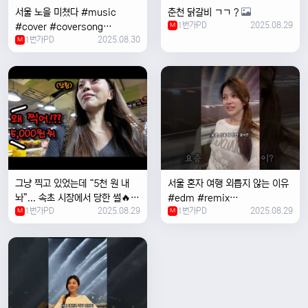
서울 노을 미쳤다 #music
춘천 닭갈비 ㄱㄱ ?
1번가PD
2025.08.29
#cover #coversong
M
1번가PD
2025.08.30
#singer #서울 #노을 #한국 #
M
한강
그냥 찍고 있었는데 “5천 원 내
서울 혼자 여행 외릅지 않는 이유
놔”... 속초 시장에서 당한 썰🔥
#edm #remix
1번가PD
2025.08.29
1번가PD
2025.08.29
M
#electronicmusic #singer
M
#newmusic #music #여행
#trending