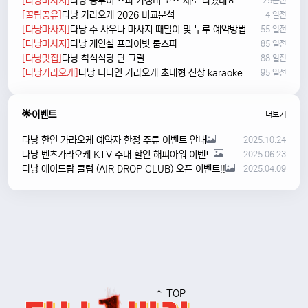
[다낭마사지]
다낭 풍투이 스파 가성비 코스 새로 나왔네요
25분전
[꿀팁공유]
다낭 가라오케 2026 비교분석
4 일전
[다낭마사지]
다낭 수 사우나 마사지 때밀이 및 누루 예약방법
55 일전
[다낭마사지]
다낭 개인실 프라이빗 룸스파
85 일전
[다낭맛집]
다낭 착석식당 탄 그릴
88 일전
[다낭가라오케]
다낭 더나인 가라오케 초대형 신상 karaoke
95 일전
🌟이벤트
더보기
다낭 한인 가라오케 예약자 한정 주류 이벤트 안내
2025.10.24
다낭 벤츠가라오케 KTV 주대 할인 해피아워 이벤트
2025.06.23
다낭 에어드랍 클럽 (AIR DROP CLUB) 오픈 이벤트!!
2025.04.09
TOP