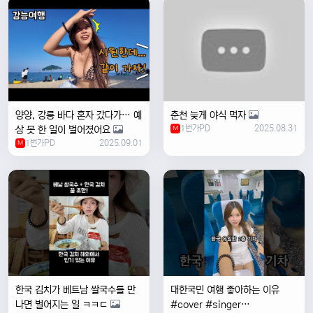
양양, 강릉 바다 혼자 갔다가… 예
춘천 늦게 야식 먹자
1번가PD
2025.08.31
상 못 한 일이 벌어졌어요
M
1번가PD
2025.09.01
M
한국 김치가 베트남 쌀국수를 만
대한국민 여행 좋아하는 이유
나면 벌어지는 일 ㅋㅋㄷ
#cover #singer