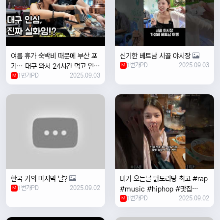
여름 휴가 숙박비 때문에 부산 포
신기한 베트남 시골 야시장
1번가PD
2025.09.03
기… 대구 와서 24시간 먹고 인생
M
1번가PD
2025.09.03
위로받았습니다
M
한국 거의 마지막 날?
비가 오는날 ￼닭도리탕 최고 #rap
1번가PD
2025.09.02
M
#music #hiphop #맛집
1번가PD
2025.09.02
#travel #여행 #food ￼
M