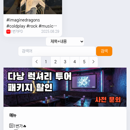
#imaginedragons
#coldplay #rock #music
1번가PD
2025.08.29
#concert
M
검색
1
2
3
4
5
메뉴
1번가🔥