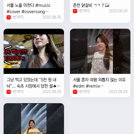
서울 노을 미쳤다 #music
춘천 닭갈비 ㄱㄱ ?
1번가PD
2025.08.29
#cover #coversong
M
1번가PD
2025.08.30
#singer #서울 #노을 #한국 #
M
한강
그냥 찍고 있었는데 “5천 원 내
서울 혼자 여행 외릅지 않는 이유
놔”... 속초 시장에서 당한 썰🔥
#edm #remix
1번가PD
2025.08.29
1번가PD
2025.08.29
M
#electronicmusic #singer
M
#newmusic #music #여행
#trending