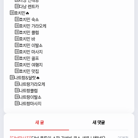
다낭 안내양
다낭 렌트카
호치민🔥
호치민 숙소
호치민 가라오케
호치민 클럽
호치민 바
호치민 이발소
호치민 마사지
호치민 골프
호치민 여행지
호치민 맛집
나트랑&달랏🔥
나트랑가라오케
나트랑클럽
나트랑이발소
나트랑마사지
새 글
새 댓글