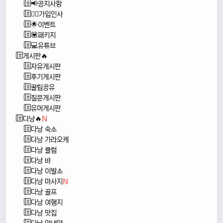
📢공지사항
🙇‍♂️가입인사
🌟이벤트
💟패키지
💻유튜브
게시판🔥
자유게시판
후기게시판
꿀팁공유
질문게시판
유머게시판
다낭🔥
N
다낭 숙소
다낭 가라오케
다낭 클럽
다낭 바
다낭 이발소
다낭 마사지
N
다낭 골프
다낭 여행지
다낭 맛집