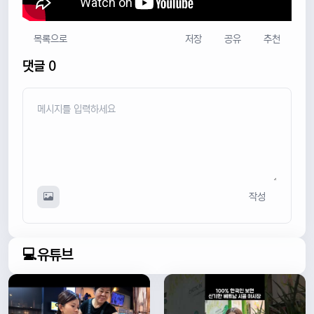
목록으로
저장
공유
추천
댓글 0
작성
💻유튜브