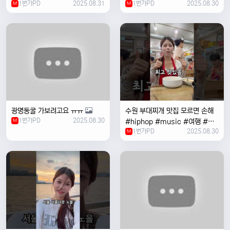
1번가PD
2025.08.31
1번가PD
2025.08.30
M
#coversong #music #한국
M
여행 #한국
광명동굴 가보려고요 ㅠㅠ
수원 부대찌개 맛집 모르면 손해
1번가PD
2025.08.30
M
#hiphop #music #여행 #맛
1번가PD
2025.08.30
집 #수원 #한국여행 #베트남여
M
자 #혼자여행