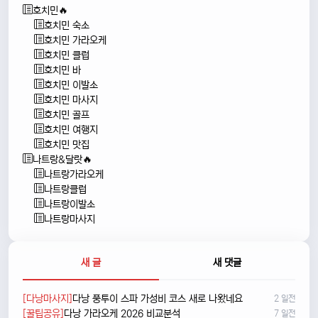
호치민🔥
호치민 숙소
호치민 가라오케
호치민 클럽
호치민 바
호치민 이발소
호치민 마사지
호치민 골프
호치민 여행지
호치민 맛집
나트랑&달랏🔥
나트랑가라오케
나트랑클럽
나트랑이발소
나트랑마사지
새 글
새 댓글
[다낭마사지]
다낭 풍투이 스파 가성비 코스 새로 나왔네요
2 일전
[꿀팁공유]
다낭 가라오케 2026 비교분석
7 일전