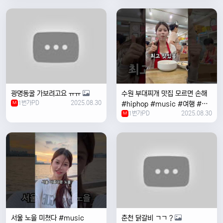
여행 #한국
광명동굴 가보려고요 ㅠㅠ
수원 부대찌개 맛집 모르면 손해
1번가PD
2025.08.30
M
#hiphop #music #여행 #맛
1번가PD
2025.08.30
집 #수원 #한국여행 #베트남여
M
자 #혼자여행
서울 노을 미쳤다 #music
춘천 닭갈비 ㄱㄱ ?