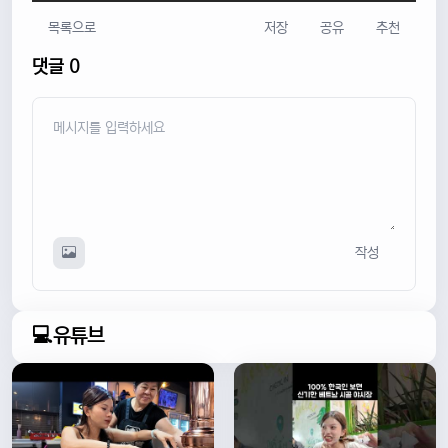
목록으로
저장
공유
추천
댓글 0
작성
💻유튜브