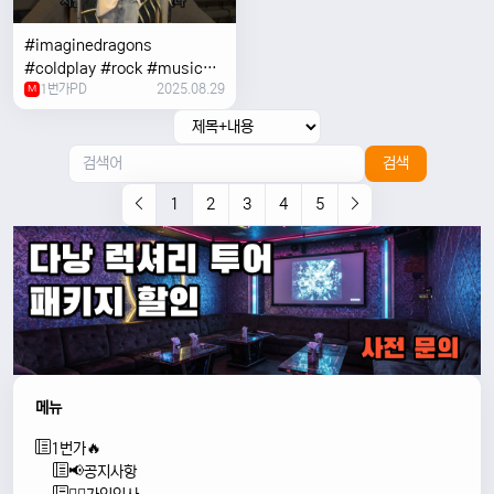
#imaginedragons
#coldplay #rock #music
1번가PD
2025.08.29
#concert
M
검색
1
2
3
4
5
메뉴
1번가🔥
📢공지사항