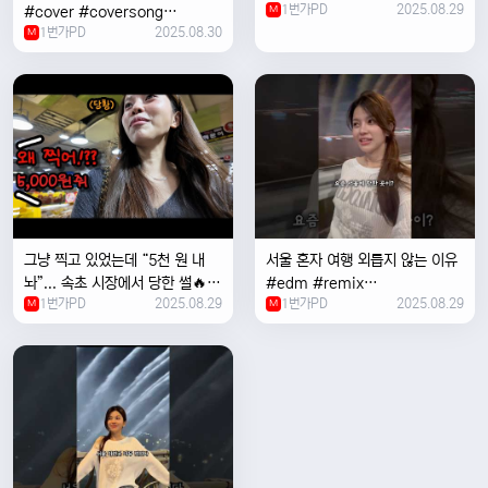
1번가PD
2025.08.29
#cover #coversong
M
1번가PD
2025.08.30
#singer #서울 #노을 #한국 #
M
한강
그냥 찍고 있었는데 “5천 원 내
서울 혼자 여행 외릅지 않는 이유
놔”... 속초 시장에서 당한 썰🔥
#edm #remix
1번가PD
2025.08.29
1번가PD
2025.08.29
M
#electronicmusic #singer
M
#newmusic #music #여행
#trending