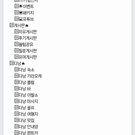
🙇‍♂️가입인사
🌟이벤트
💟패키지
💻유튜브
게시판🔥
자유게시판
후기게시판
꿀팁공유
질문게시판
유머게시판
다낭🔥
다낭 숙소
다낭 가라오케
다낭 클럽
다낭 바
다낭 이발소
다낭 마사지
다낭 골프
다낭 여행지
다낭 맛집
다낭 안내양
다낭 렌트카