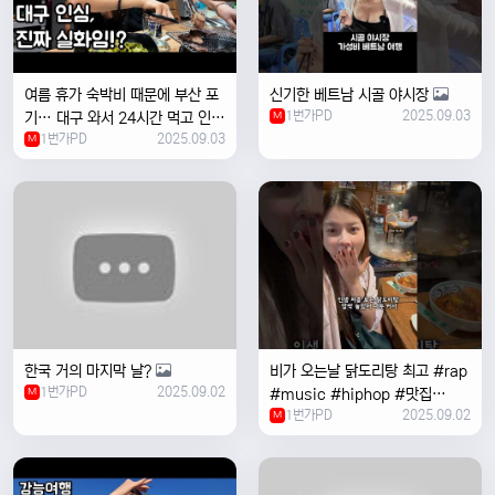
여름 휴가 숙박비 때문에 부산 포
신기한 베트남 시골 야시장
1번가PD
2025.09.03
기… 대구 와서 24시간 먹고 인생
M
1번가PD
2025.09.03
위로받았습니다
M
한국 거의 마지막 날?
비가 오는날 ￼닭도리탕 최고 #rap
1번가PD
2025.09.02
M
#music #hiphop #맛집
1번가PD
2025.09.02
#travel #여행 #food ￼
M