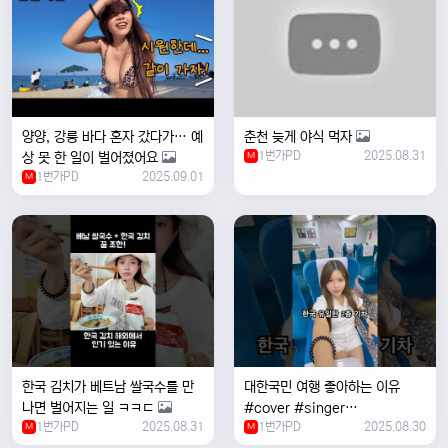
양양, 강릉 바다 혼자 갔다가… 예
춘천 늦게 야식 먹자
1번가PD
2025.08.31
상 못 한 일이 벌어졌어요
M
1번가PD
2025.09.01
M
한국 김치가 베트남 쌀국수를 만
대한국민 여행 좋아하는 이유
나면 벌어지는 일 ㅋㅋㄷ
#cover #singer
1번가PD
2025.08.31
1번가PD
2025.08.30
M
#coversong #music #한국
M