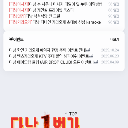
[다낭마사지]
다낭 수 사우나 마사지 때밀이 및 누루 예약방법
58 일전
[다낭마사지]
다낭 개인실 프라이빗 룸스파
88 일전
[다낭맛집]
다낭 착석식당 탄 그릴
90 일전
[다낭가라오케]
다낭 더나인 가라오케 초대형 신상 karaoke
98 일전
🌟이벤트
더보기
다낭 한인 가라오케 예약자 한정 주류 이벤트 안내
2025.10.24
다낭 벤츠가라오케 KTV 주대 할인 해피아워 이벤트
2025.06.23
다낭 에어드랍 클럽 (AIR DROP CLUB) 오픈 이벤트!!
2025.04.09
TOP