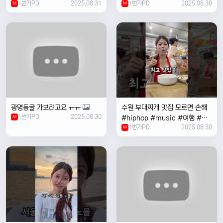
1번가PD
2025.08.31
1번가PD
2025.08.30
M
#coversong #music #한국
M
여행 #한국
광명동굴 가보려고요 ㅠㅠ
수원 부대찌개 맛집 모르면 손해
1번가PD
2025.08.30
M
#hiphop #music #여행 #맛
1번가PD
2025.08.30
집 #수원 #한국여행 #베트남여
M
자 #혼자여행