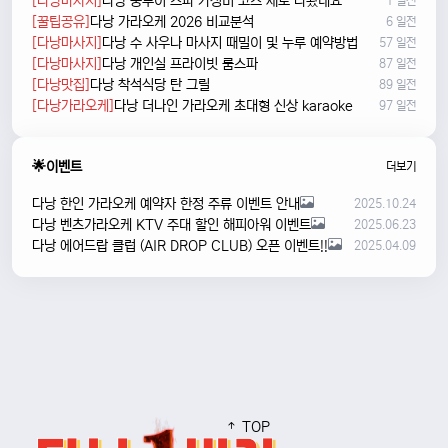
[다낭마사지]
다낭 풍투이 스파 가성비 코스 새로 나왔네요
1 일전
[꿀팁공유]
다낭 가라오케 2026 비교분석
6 일전
[다낭마사지]
다낭 수 사우나 마사지 때밀이 및 누루 예약방법
57 일전
[다낭마사지]
다낭 개인실 프라이빗 룸스파
87 일전
[다낭맛집]
다낭 착석식당 탄 그릴
89 일전
[다낭가라오케]
다낭 더나인 가라오케 초대형 신상 karaoke
97 일전
🌟이벤트
더보기
다낭 한인 가라오케 예약자 한정 주류 이벤트 안내
2025.10.24
다낭 벤츠가라오케 KTV 주대 할인 해피아워 이벤트
2025.06.23
다낭 에어드랍 클럽 (AIR DROP CLUB) 오픈 이벤트!!
2025.04.09
TOP