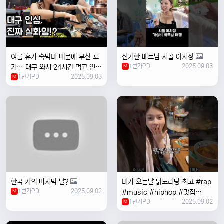
여름 휴가 숙박비 때문에 부산 포
신기한 베트남 시골 야시장
1번가PD
2025.09.03
기… 대구 와서 24시간 먹고 인생
M
1번가PD
2025.09.03
위로받았습니다
M
한국 거의 마지막 날?
비가 오는날 ￼닭도리탕 최고 #rap
1번가PD
2025.09.02
M
#music #hiphop #맛집
1번가PD
2025.09.02
#travel #여행 #food ￼
M