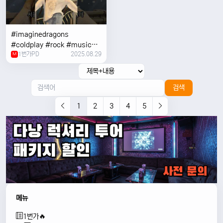
#imaginedragons
#coldplay #rock #music
1번가PD
2025.08.29
#concert
M
검색
1
2
3
4
5
메뉴
1번가🔥