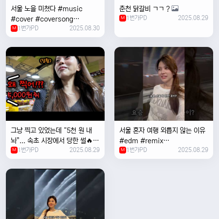
서울 노을 미쳤다 #music
춘천 닭갈비 ㄱㄱ ?
1번가PD
2025.08.29
#cover #coversong
M
1번가PD
2025.08.30
#singer #서울 #노을 #한국 #
M
한강
그냥 찍고 있었는데 “5천 원 내
서울 혼자 여행 외릅지 않는 이유
놔”... 속초 시장에서 당한 썰🔥
#edm #remix
1번가PD
2025.08.29
1번가PD
2025.08.29
M
#electronicmusic #singer
M
#newmusic #music #여행
#trending