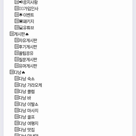
📢공지사항
🙇‍♂️가입인사
🌟이벤트
💟패키지
💻유튜브
게시판🔥
자유게시판
후기게시판
꿀팁공유
질문게시판
유머게시판
다낭🔥
다낭 숙소
다낭 가라오케
다낭 클럽
다낭 바
다낭 이발소
다낭 마사지
다낭 골프
다낭 여행지
다낭 맛집