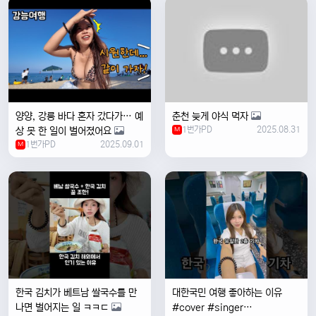
양양, 강릉 바다 혼자 갔다가… 예
춘천 늦게 야식 먹자
1번가PD
2025.08.31
상 못 한 일이 벌어졌어요
M
1번가PD
2025.09.01
M
한국 김치가 베트남 쌀국수를 만
대한국민 여행 좋아하는 이유
나면 벌어지는 일 ㅋㅋㄷ
#cover #singer