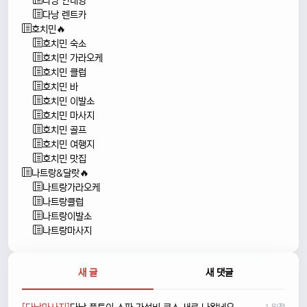
다낭 안내양
다낭 렌트카
호치민🔥
호치민 숙소
호치민 가라오케
호치민 클럽
호치민 바
호치민 이발소
호치민 마사지
호치민 골프
호치민 여행지
호치민 맛집
나트랑&달랏🔥
나트랑가라오케
나트랑클럽
나트랑이발소
나트랑마사지
새 글
새 댓글