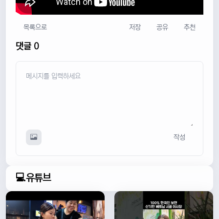
목록으로
저장
공유
추천
댓글 0
작성
💻유튜브