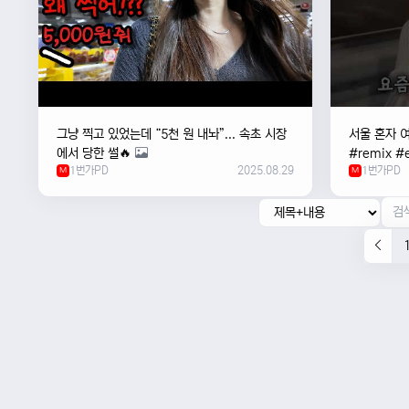
그냥 찍고 있었는데 “5천 원 내놔”... 속초 시장
서울 혼자 
에서 당한 썰🔥
#remix #e
1번가PD
2025.08.29
1번가PD
M
#newmusi
M