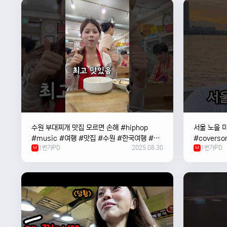
수원 부대찌개 맛집 모르면 손해 #hiphop
서울 노을 미
#music #여행 #맛집 #수원 #한국여행 #베
#coverso
1번가PD
2025.08.30
1번가PD
트남여자 #혼자여행
M
#한강
M