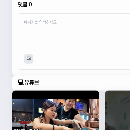
댓글 0
💻유튜브