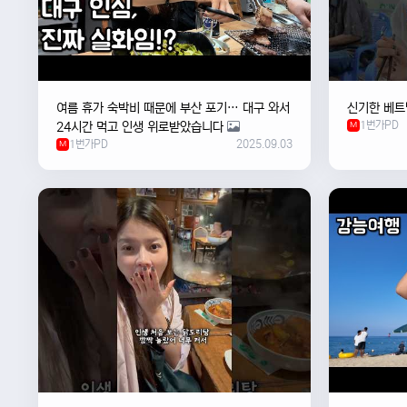
여름 휴가 숙박비 때문에 부산 포기… 대구 와서
신기한 베트
1번가PD
24시간 먹고 인생 위로받았습니다
M
1번가PD
2025.09.03
M