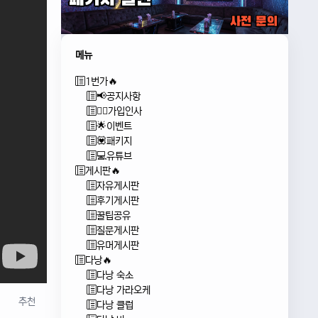
메뉴
1번가🔥
📢공지사항
🙇‍♂️가입인사
🌟이벤트
💟패키지
💻유튜브
게시판🔥
자유게시판
후기게시판
꿀팁공유
질문게시판
유머게시판
다낭🔥
다낭 숙소
다낭 가라오케
추천
다낭 클럽