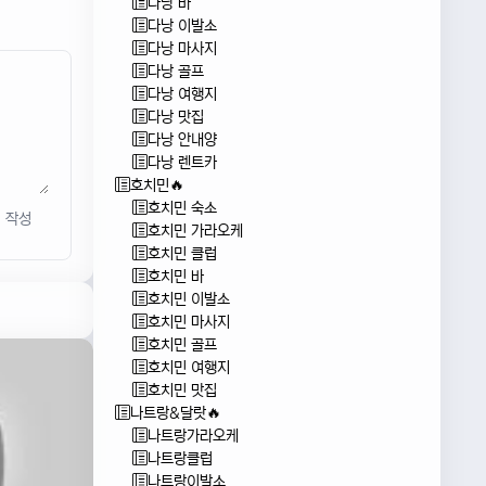
다낭 바
다낭 이발소
다낭 마사지
다낭 골프
다낭 여행지
다낭 맛집
다낭 안내양
다낭 렌트카
호치민🔥
호치민 숙소
작성
호치민 가라오케
호치민 클럽
호치민 바
호치민 이발소
호치민 마사지
호치민 골프
호치민 여행지
호치민 맛집
나트랑&달랏🔥
나트랑가라오케
나트랑클럽
나트랑이발소