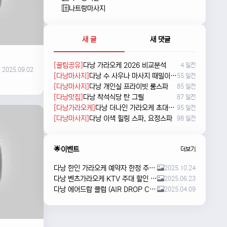
나트랑마사지
새 글
새 댓글
[꿀팁공유]
다낭 가라오케 2026 비교분석
4 일전
2025.09.02
[다낭마사지]
다낭 수 사우나 마사지 때밀이 및 누루 예약방법
55 일전
[다낭마사지]
다낭 개인실 프라이빗 룸스파
85 일전
[다낭맛집]
다낭 착석식당 탄 그릴
87 일전
[다낭가라오케]
다낭 더나인 가라오케 초대형 신상 karaoke
95 일전
[다낭마사지]
다낭 이색 힐링 스파, 요정스파
98 일전
🌟이벤트
더보기
다낭 한인 가라오케 예약자 한정 주류 이벤트 안내
2025.10.24
다낭 벤츠가라오케 KTV 주대 할인 해피아워 이벤트
2025.06.23
다낭 에어드랍 클럽 (AIR DROP CLUB) 오픈 이벤트!!
2025.04.09