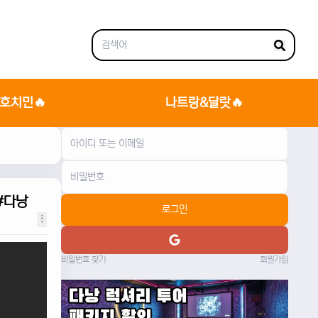
호치민🔥
나트랑&달랏🔥
#다낭
로그인
비밀번호 찾기
회원가입