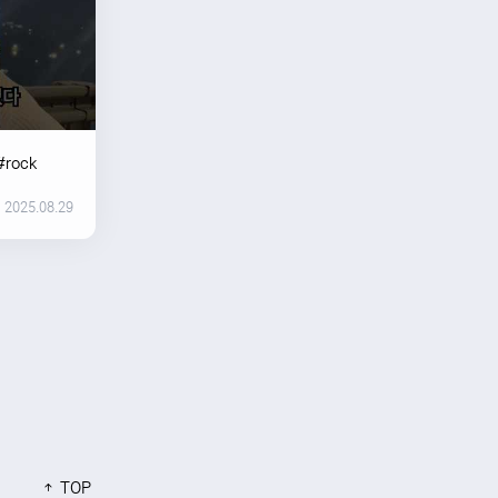
#rock
2025.08.29
TOP