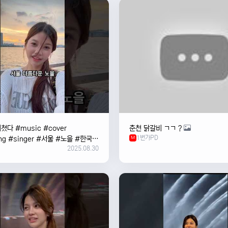
쳤다 #music #cover
춘천 닭갈비 ㄱㄱ ?
1번가PD
ng #singer #서울 #노을 #한국
M
2025.08.30