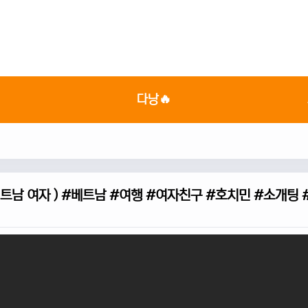

다낭🔥
베트남 여자 ) #베트남 #여행 #여자친구 #호치민 #소개팅 