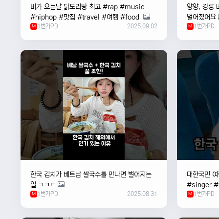
비가 오는날 ￼닭도리탕 최고 #rap #music
양양, 강릉 
#hiphop #맛집 #travel #여행 #food ￼
벌어졌어요
1번가PD
2025.09.02
1번가PD
M
M
한국 김치가 베트남 쌀국수를 만나면 벌어지는
대한국민 여행
일 ㅋㅋㄷ
#singer 
1번가PD
2025.08.31
1번가PD
M
#한국
M