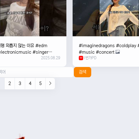
여행 외릅지 않는 이유 #edm
#imaginedragons #coldplay 
lectronicmusic #singer
#music #concert
2025.08.29
1번가PD
c #music #여행 #trending
M
검색
1
2
3
4
5