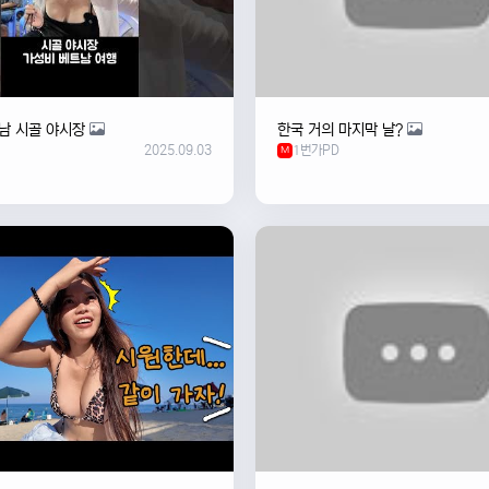
남 시골 야시장
한국 거의 마지막 날?
2025.09.03
1번가PD
M