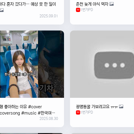
바다 혼자 갔다가… 예상 못 한 일이
춘천 늦게 야식 먹자
1번가PD
M
2025.09.01
 좋아하는 이유 #cover
광명동굴 가보려고요 ㅠㅠ
1번가PD
#coversong #music #한국여행
M
2025.08.30