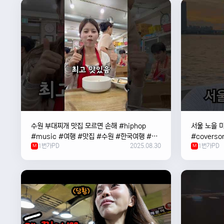
수원 부대찌개 맛집 모르면 손해 #hiphop
서울 노을 미
#music #여행 #맛집 #수원 #한국여행 #베
#coverso
1번가PD
2025.08.30
1번가PD
트남여자 #혼자여행
M
#한강
M