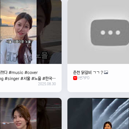
쳤다 #music #cover
춘천 닭갈비 ㄱㄱ ?
1번가PD
ng #singer #서울 #노을 #한국
M
2025.08.30