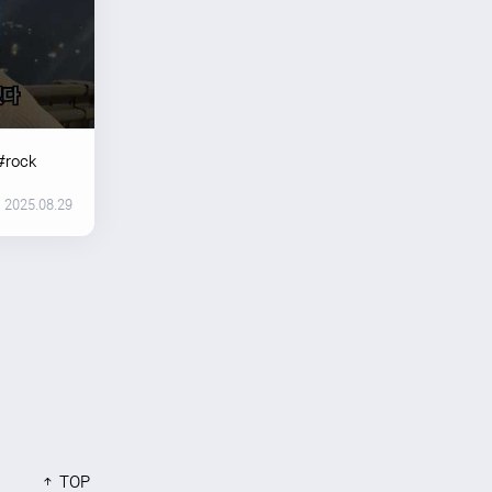
#rock
2025.08.29
TOP