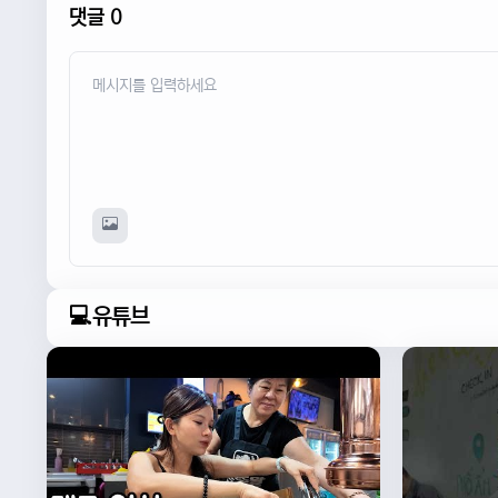
댓글 0
💻유튜브