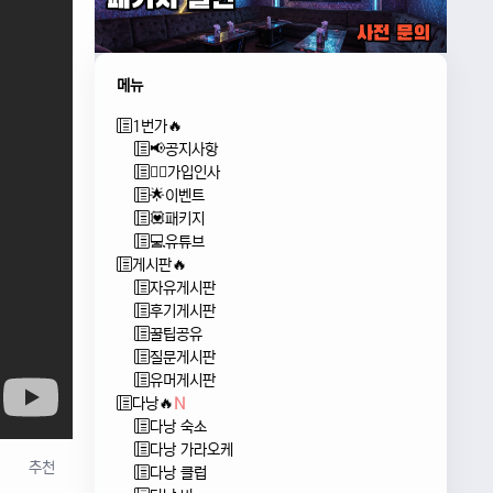
메뉴
1번가🔥
📢공지사항
🙇‍♂️가입인사
🌟이벤트
💟패키지
💻유튜브
게시판🔥
자유게시판
후기게시판
꿀팁공유
질문게시판
유머게시판
다낭🔥
N
다낭 숙소
다낭 가라오케
추천
다낭 클럽