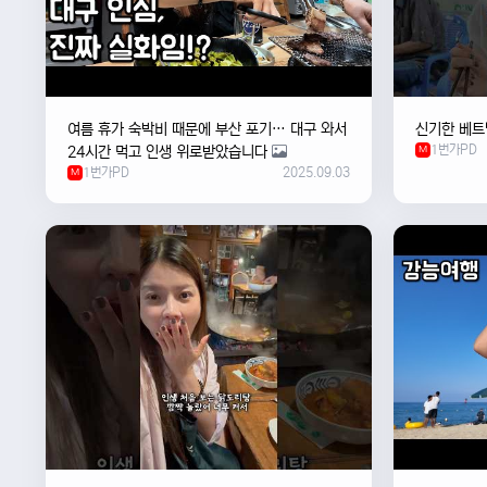
여름 휴가 숙박비 때문에 부산 포기… 대구 와서
신기한 베트
1번가PD
24시간 먹고 인생 위로받았습니다
M
1번가PD
2025.09.03
M