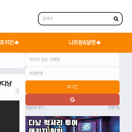
호치민🔥
나트랑&달랏🔥
#다낭
로그인
비밀번호 찾기
회원가입