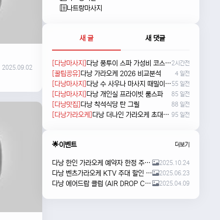
나트랑마사지
새 글
새 댓글
[다낭마사지]
다낭 풍투이 스파 가성비 코스 새로 나왔네요
2시간전
2025.09.02
[꿀팁공유]
다낭 가라오케 2026 비교분석
4 일전
[다낭마사지]
다낭 수 사우나 마사지 때밀이 및 누루 예약방법
55 일전
[다낭마사지]
다낭 개인실 프라이빗 룸스파
85 일전
[다낭맛집]
다낭 착석식당 탄 그릴
88 일전
[다낭가라오케]
다낭 더나인 가라오케 초대형 신상 karaoke
95 일전
🌟이벤트
더보기
다낭 한인 가라오케 예약자 한정 주류 이벤트 안내
2025.10.24
다낭 벤츠가라오케 KTV 주대 할인 해피아워 이벤트
2025.06.23
다낭 에어드랍 클럽 (AIR DROP CLUB) 오픈 이벤트!!
2025.04.09