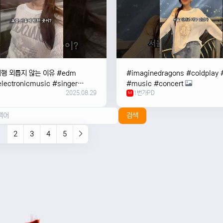
여행 외릅지 않는 이유 #edm
#imaginedragons #coldplay 
lectronicmusic #singer
#music #concert
2025.08.29
1번가PD
c #music #여행 #trending
M
검색
1
2
3
4
5