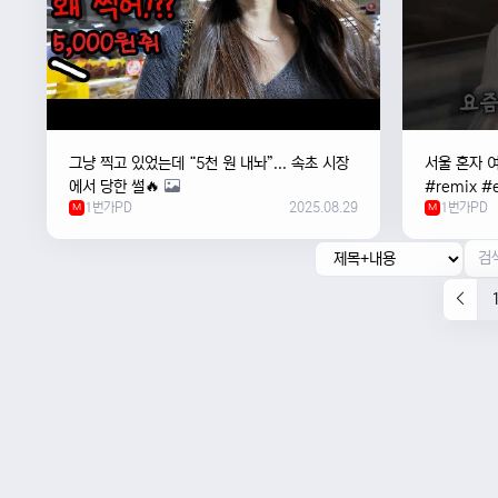
그냥 찍고 있었는데 “5천 원 내놔”... 속초 시장
서울 혼자 
에서 당한 썰🔥
#remix #e
1번가PD
2025.08.29
1번가PD
M
#newmusi
M