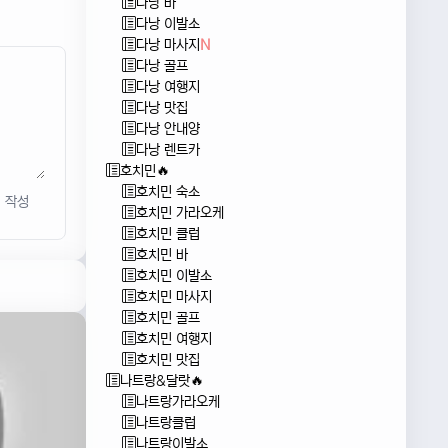
다낭 바
다낭 이발소
다낭 마사지
N
다낭 골프
다낭 여행지
다낭 맛집
다낭 안내양
다낭 렌트카
호치민🔥
호치민 숙소
작성
호치민 가라오케
호치민 클럽
호치민 바
호치민 이발소
호치민 마사지
호치민 골프
호치민 여행지
호치민 맛집
나트랑&달랏🔥
나트랑가라오케
나트랑클럽
나트랑이발소