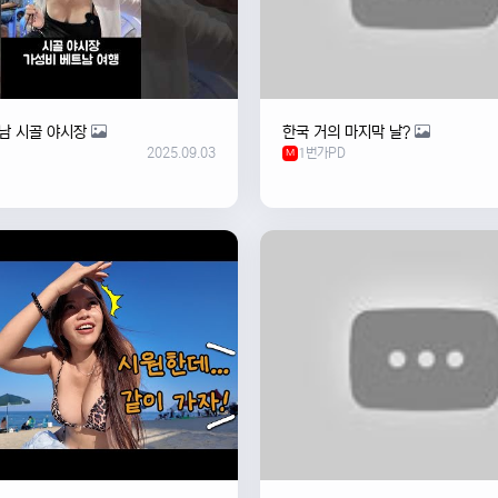
남 시골 야시장
한국 거의 마지막 날?
2025.09.03
1번가PD
M