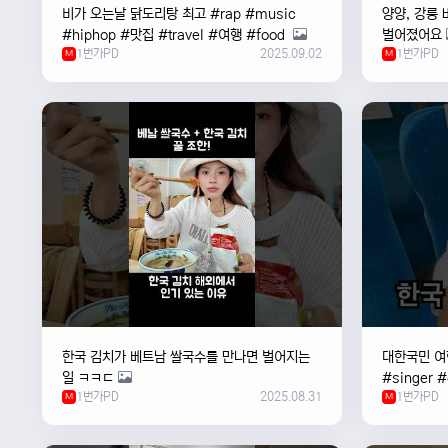
비가 오는날 ￼닭도리탕 최고 #rap #music
양양, 강릉 
#hiphop #맛집 #travel #여행 #food ￼
벌어졌어요
1번가PD
2025.09.02
1번가PD
M
M
한국 김치가 베트남 쌀국수를 만나면 벌어지는
대한국민 여행
일 ㅋㅋㄷ
#singer 
1번가PD
2025.08.31
1번가PD
M
#한국
M