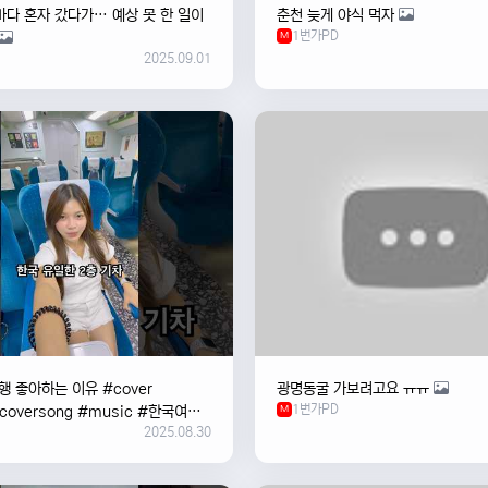
바다 혼자 갔다가… 예상 못 한 일이
춘천 늦게 야식 먹자
1번가PD
M
2025.09.01
 좋아하는 이유 #cover
광명동굴 가보려고요 ㅠㅠ
1번가PD
#coversong #music #한국여행
M
2025.08.30