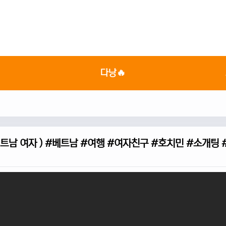

다낭🔥
베트남 여자 ) #베트남 #여행 #여자친구 #호치민 #소개팅 