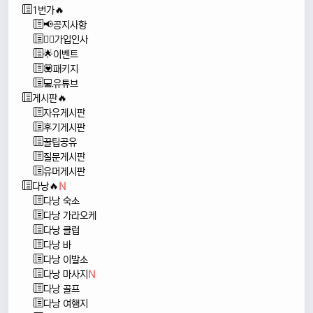
1번가🔥
📢공지사항
🙇‍♂️가입인사
🌟이벤트
💟패키지
💻유튜브
게시판🔥
자유게시판
후기게시판
꿀팁공유
질문게시판
유머게시판
다낭🔥
N
다낭 숙소
다낭 가라오케
다낭 클럽
다낭 바
다낭 이발소
다낭 마사지
N
다낭 골프
다낭 여행지