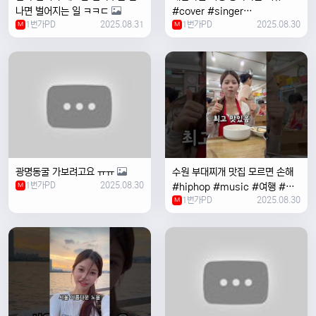
나면 벌어지는 일 ㅋㅋㄷ
#cover #singer
1번가PD
2025.08.31
1번가PD
2025.08.30
M
#coversong #music #한국
M
여행 #한국
광명동굴 가보려고요 ㅠㅠ
수원 부대찌개 맛집 모르면 손해
1번가PD
2025.08.30
M
#hiphop #music #여행 #맛
1번가PD
2025.08.30
집 #수원 #한국여행 #베트남여
M
자 #혼자여행