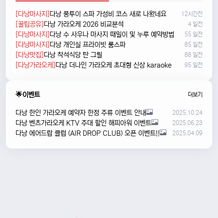
[다낭마사지]
다낭 풍투이 스파 가성비 코스 새로 나왔네요
12시간전
[꿀팁공유]
다낭 가라오케 2026 비교분석
4 일전
[다낭마사지]
다낭 수 사우나 마사지 때밀이 및 누루 예약방법
55 일전
[다낭마사지]
다낭 개인실 프라이빗 룸스파
85 일전
[다낭맛집]
다낭 착석식당 탄 그릴
88 일전
[다낭가라오케]
다낭 더나인 가라오케 초대형 신상 karaoke
95 일전
🌟이벤트
더보기
다낭 한인 가라오케 예약자 한정 주류 이벤트 안내
2025.10.24
다낭 벤츠가라오케 KTV 주대 할인 해피아워 이벤트
2025.06.23
다낭 에어드랍 클럽 (AIR DROP CLUB) 오픈 이벤트!!
2025.04.09