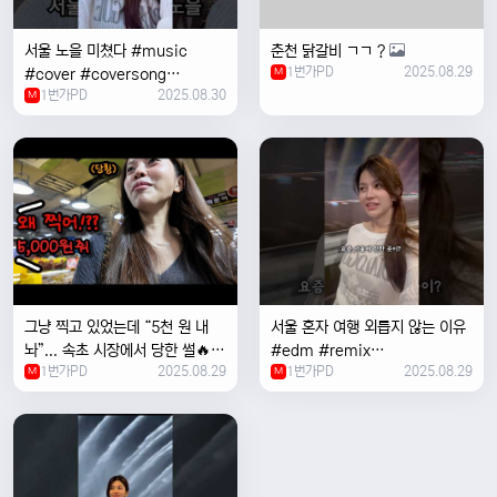
서울 노을 미쳤다 #music
춘천 닭갈비 ㄱㄱ ?
1번가PD
2025.08.29
#cover #coversong
M
1번가PD
2025.08.30
#singer #서울 #노을 #한국 #
M
한강
그냥 찍고 있었는데 “5천 원 내
서울 혼자 여행 외릅지 않는 이유
놔”... 속초 시장에서 당한 썰🔥
#edm #remix
1번가PD
2025.08.29
1번가PD
2025.08.29
M
#electronicmusic #singer
M
#newmusic #music #여행
#trending