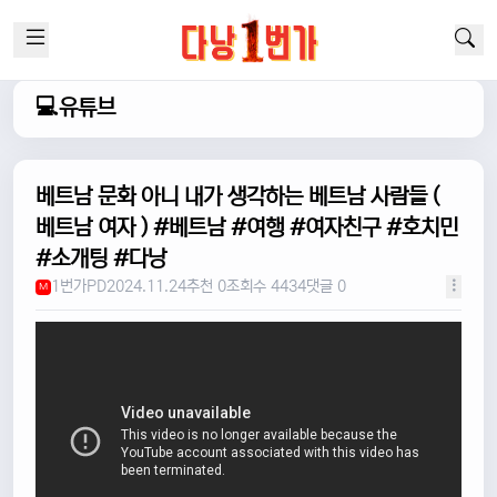
💻유튜브
베트남 문화 아니 내가 생각하는 베트남 사람들 (
베트남 여자 ) #베트남 #여행 #여자친구 #호치민
#소개팅 #다낭
1번가PD
2024.11.24
추천 0
조회수 4434
댓글 0
M