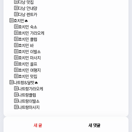
다낭 맛집
다낭 안내양
다낭 렌트카
호치민🔥
호치민 숙소
호치민 가라오케
호치민 클럽
호치민 바
호치민 이발소
호치민 마사지
호치민 골프
호치민 여행지
호치민 맛집
나트랑&달랏🔥
나트랑가라오케
나트랑클럽
나트랑이발소
나트랑마사지
새 글
새 댓글