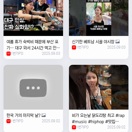
여름 휴가 숙박비 때문에 부산 포
신기한 베트남 시골 야시장
1번가PD
2025.09.03
기… 대구 와서 24시간 먹고 인생
M
1번가PD
2025.09.03
위로받았습니다
M
한국 거의 마지막 날?
비가 오는날 ￼닭도리탕 최고 #rap
1번가PD
2025.09.02
M
#music #hiphop #맛집
1번가PD
2025.09.02
#travel #여행 #food ￼
M