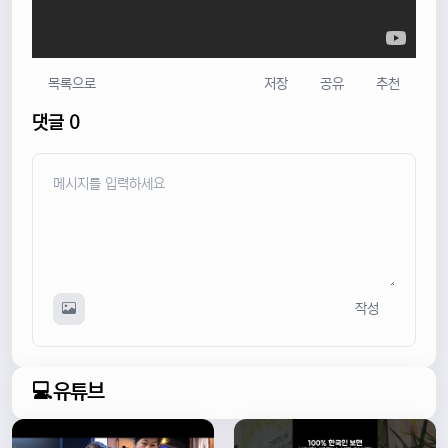
목록으로
저장
공유
추천
댓글 0
작성
💻유튜브