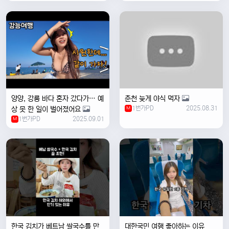
양양, 강릉 바다 혼자 갔다가… 예
춘천 늦게 야식 먹자
1번가PD
2025.08.31
상 못 한 일이 벌어졌어요
M
1번가PD
2025.09.01
M
한국 김치가 베트남 쌀국수를 만
대한국민 여행 좋아하는 이유