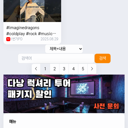
#imaginedragons
#coldplay #rock #music
1번가PD
2025.08.29
#concert
M
검색
1
2
3
4
5
메뉴