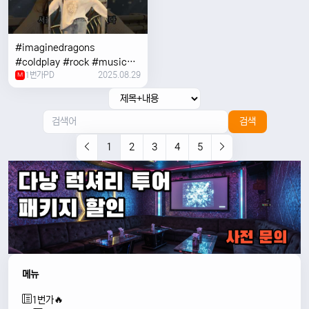
#imaginedragons
#coldplay #rock #music
1번가PD
2025.08.29
#concert
M
검색
1
2
3
4
5
메뉴
1번가🔥