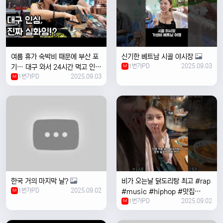
여름 휴가 숙박비 때문에 부산 포
신기한 베트남 시골 야시장
1번가PD
2025.09.03
기… 대구 와서 24시간 먹고 인생
M
1번가PD
2025.09.03
위로받았습니다
M
한국 거의 마지막 날?
비가 오는날 ￼닭도리탕 최고 #rap
1번가PD
2025.09.02
M
#music #hiphop #맛집
1번가PD
2025.09.02
#travel #여행 #food ￼
M