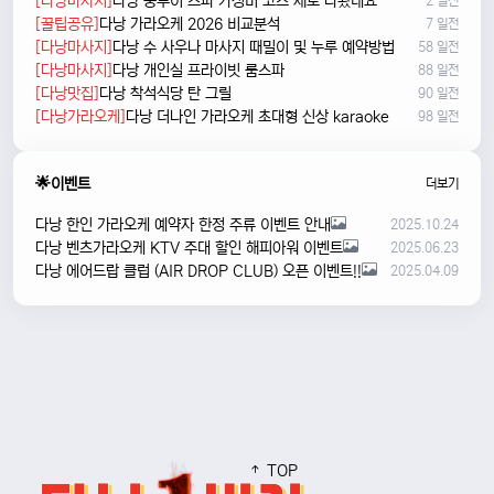
[다낭마사지]
다낭 풍투이 스파 가성비 코스 새로 나왔네요
2 일전
[꿀팁공유]
다낭 가라오케 2026 비교분석
7 일전
[다낭마사지]
다낭 수 사우나 마사지 때밀이 및 누루 예약방법
58 일전
[다낭마사지]
다낭 개인실 프라이빗 룸스파
88 일전
[다낭맛집]
다낭 착석식당 탄 그릴
90 일전
[다낭가라오케]
다낭 더나인 가라오케 초대형 신상 karaoke
98 일전
🌟이벤트
더보기
다낭 한인 가라오케 예약자 한정 주류 이벤트 안내
2025.10.24
다낭 벤츠가라오케 KTV 주대 할인 해피아워 이벤트
2025.06.23
다낭 에어드랍 클럽 (AIR DROP CLUB) 오픈 이벤트!!
2025.04.09
TOP