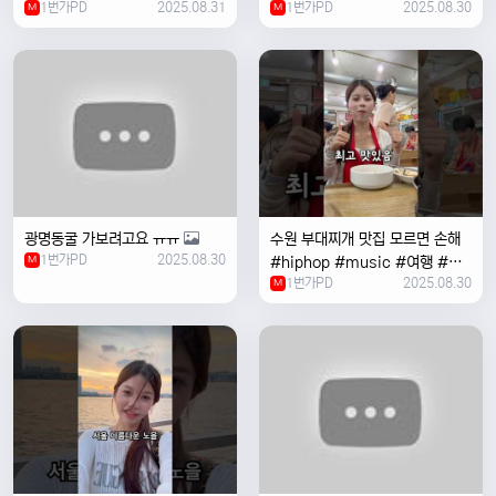
1번가PD
2025.08.31
1번가PD
2025.08.30
M
#coversong #music #한국
M
여행 #한국
광명동굴 가보려고요 ㅠㅠ
수원 부대찌개 맛집 모르면 손해
1번가PD
2025.08.30
M
#hiphop #music #여행 #맛
1번가PD
2025.08.30
집 #수원 #한국여행 #베트남여
M
자 #혼자여행