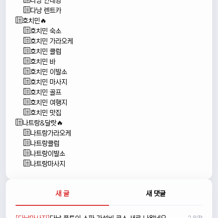
다낭 안내양
다낭 렌트카
호치민🔥
호치민 숙소
호치민 가라오케
호치민 클럽
호치민 바
호치민 이발소
호치민 마사지
호치민 골프
호치민 여행지
호치민 맛집
나트랑&달랏🔥
나트랑가라오케
나트랑클럽
나트랑이발소
나트랑마사지
새 글
새 댓글