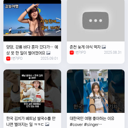
양양, 강릉 바다 혼자 갔다가… 예
춘천 늦게 야식 먹자
1번가PD
2025.08.31
상 못 한 일이 벌어졌어요
M
1번가PD
2025.09.01
M
한국 김치가 베트남 쌀국수를 만
대한국민 여행 좋아하는 이유
나면 벌어지는 일 ㅋㅋㄷ
#cover #singer