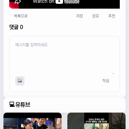
목록으로
저장
공유
추천
댓글 0
작성
💻유튜브