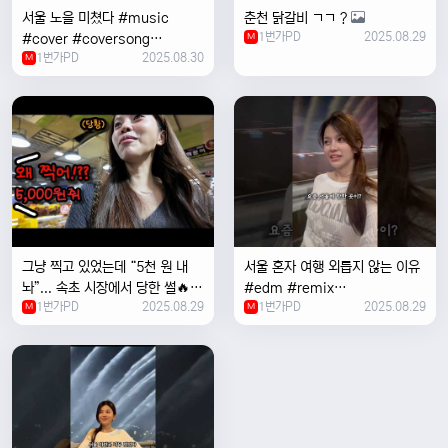
서울 노을 미쳤다 #music
춘천 닭갈비 ㄱㄱ ?
1번가PD
2025.08.29
#cover #coversong
M
1번가PD
2025.08.30
#singer #서울 #노을 #한국 #
M
한강
그냥 찍고 있었는데 “5천 원 내
서울 혼자 여행 외릅지 않는 이유
놔”... 속초 시장에서 당한 썰🔥
#edm #remix
1번가PD
2025.08.29
1번가PD
2025.08.29
M
#electronicmusic #singer
M
#newmusic #music #여행
#trending