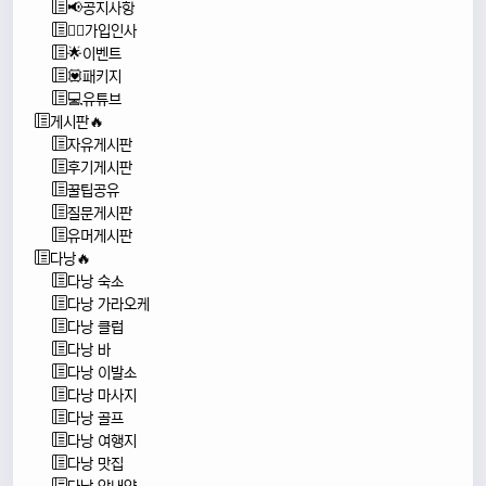
📢공지사항
🙇‍♂️가입인사
🌟이벤트
💟패키지
💻유튜브
게시판🔥
자유게시판
후기게시판
꿀팁공유
질문게시판
유머게시판
다낭🔥
다낭 숙소
다낭 가라오케
다낭 클럽
다낭 바
다낭 이발소
다낭 마사지
다낭 골프
다낭 여행지
다낭 맛집