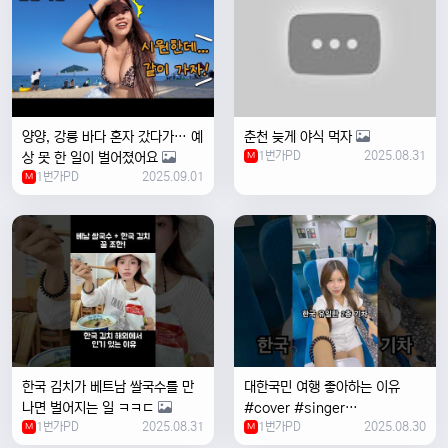
양양, 강릉 바다 혼자 갔다가… 예
춘천 늦게 야식 먹자
1번가PD
2025.08.31
상 못 한 일이 벌어졌어요
M
1번가PD
2025.09.01
M
한국 김치가 베트남 쌀국수를 만
대한국민 여행 좋아하는 이유
나면 벌어지는 일 ㅋㅋㄷ
#cover #singer
1번가PD
2025.08.31
1번가PD
2025.08.30
M
#coversong #music #한국
M