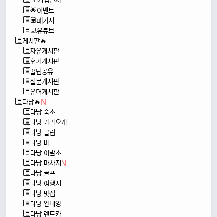
🙇‍♂️가입인사
🌟이벤트
💟패키지
💻유튜브
게시판🔥
자유게시판
후기게시판
꿀팁공유
질문게시판
유머게시판
다낭🔥
N
다낭 숙소
다낭 가라오케
다낭 클럽
다낭 바
다낭 이발소
다낭 마사지
N
다낭 골프
다낭 여행지
다낭 맛집
다낭 안내양
다낭 렌트카