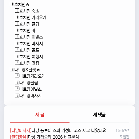
호치민🔥
호치민 숙소
호치민 가라오케
호치민 클럽
호치민 바
호치민 이발소
호치민 마사지
호치민 골프
호치민 여행지
호치민 맛집
나트랑&달랏🔥
나트랑가라오케
나트랑클럽
나트랑이발소
나트랑마사지
새 글
새 댓글
[다낭마사지]
다낭 풍투이 스파 가성비 코스 새로 나왔네요
15시간전
[꿀팁공유]
다낭 가라오케 2026 비교분석
5 일전