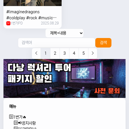
#imaginedragons
#coldplay #rock #music
1번가PD
2025.08.29
#concert
M
검색
1
2
3
4
5
메뉴
1번가🔥
📢공지사항