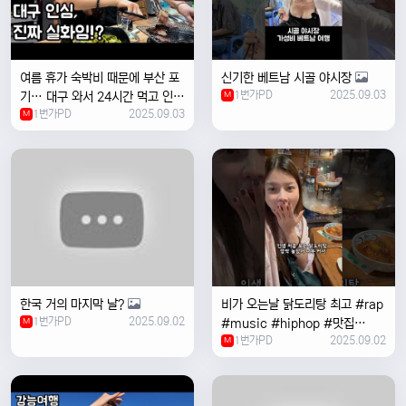
여름 휴가 숙박비 때문에 부산 포
신기한 베트남 시골 야시장
1번가PD
2025.09.03
기… 대구 와서 24시간 먹고 인생
M
1번가PD
2025.09.03
위로받았습니다
M
한국 거의 마지막 날?
비가 오는날 ￼닭도리탕 최고 #rap
1번가PD
2025.09.02
M
#music #hiphop #맛집
1번가PD
2025.09.02
#travel #여행 #food ￼
M