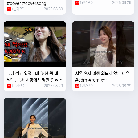
1번가PD
2025.08.29
#cover #coversong
M
1번가PD
2025.08.30
#singer #서울 #노을 #한국 #
M
한강
그냥 찍고 있었는데 “5천 원 내
서울 혼자 여행 외릅지 않는 이유
놔”... 속초 시장에서 당한 썰🔥
#edm #remix
1번가PD
2025.08.29
1번가PD
2025.08.29
M
#electronicmusic #singer
M
#newmusic #music #여행
#trending