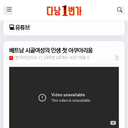
💻유튜브
베트남 시골여성의 인생 첫 아쿠아리움
1번가PD
2024.11.24
추천 0
조회수 4351
댓글 0
M