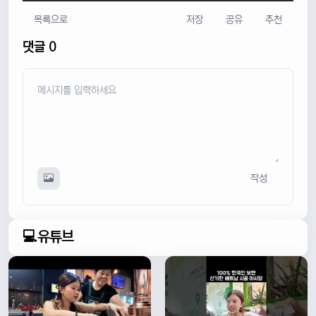
목록으로
저장
공유
추천
댓글 0
작성
💻유튜브