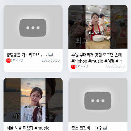
여행 #한국
광명동굴 가보려고요 ㅠㅠ
수원 부대찌개 맛집 모르면 손해
1번가PD
2025.08.30
M
#hiphop #music #여행 #맛
1번가PD
2025.08.30
집 #수원 #한국여행 #베트남여
M
자 #혼자여행
서울 노을 미쳤다 #music
춘천 닭갈비 ㄱㄱ ?