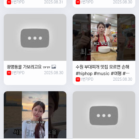
1번가PD
2025.08.31
1번가PD
2025.08.30
M
#coversong #music #한국
M
여행 #한국
광명동굴 가보려고요 ㅠㅠ
수원 부대찌개 맛집 모르면 손해
1번가PD
2025.08.30
M
#hiphop #music #여행 #맛
1번가PD
2025.08.30
집 #수원 #한국여행 #베트남여
M
자 #혼자여행