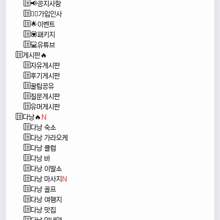
📢공지사항
🙇‍♂️가입인사
🌟이벤트
💟패키지
💻유튜브
게시판🔥
자유게시판
후기게시판
꿀팁공유
질문게시판
유머게시판
다낭🔥
N
다낭 숙소
다낭 가라오케
다낭 클럽
다낭 바
다낭 이발소
다낭 마사지
N
다낭 골프
다낭 여행지
다낭 맛집