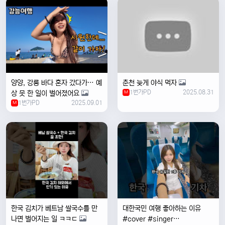
양양, 강릉 바다 혼자 갔다가… 예
춘천 늦게 야식 먹자
1번가PD
2025.08.31
상 못 한 일이 벌어졌어요
M
1번가PD
2025.09.01
M
한국 김치가 베트남 쌀국수를 만
대한국민 여행 좋아하는 이유
나면 벌어지는 일 ㅋㅋㄷ
#cover #singer