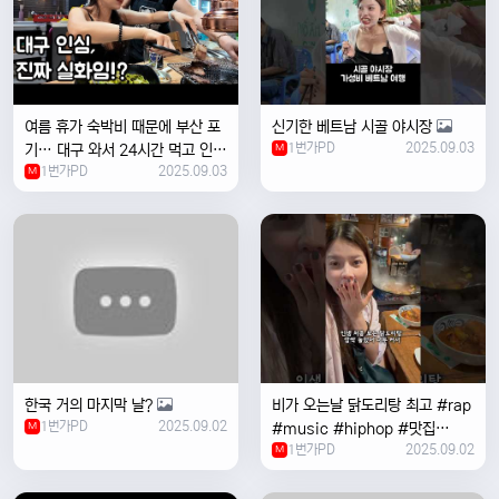
여름 휴가 숙박비 때문에 부산 포
신기한 베트남 시골 야시장
1번가PD
2025.09.03
기… 대구 와서 24시간 먹고 인생
M
1번가PD
2025.09.03
위로받았습니다
M
한국 거의 마지막 날?
비가 오는날 ￼닭도리탕 최고 #rap
1번가PD
2025.09.02
M
#music #hiphop #맛집
1번가PD
2025.09.02
#travel #여행 #food ￼
M