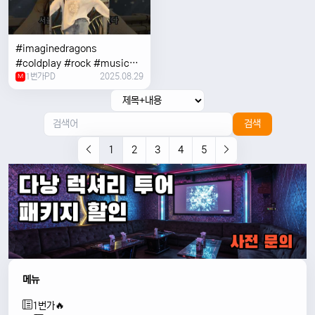
#imaginedragons
#coldplay #rock #music
1번가PD
2025.08.29
#concert
M
검색
1
2
3
4
5
메뉴
1번가🔥