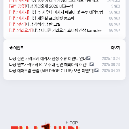
[다낭마사지]
다낭 풍투이 스파 가성비 코스 새로 나왔네요
20시간전
[꿀팁공유]
다낭 가라오케 2026 비교분석
5 일전
[다낭마사지]
다낭 수 사우나 마사지 때밀이 및 누루 예약방법
56 일전
[다낭마사지]
다낭 개인실 프라이빗 룸스파
86 일전
[다낭맛집]
다낭 착석식당 탄 그릴
88 일전
[다낭가라오케]
다낭 더나인 가라오케 초대형 신상 karaoke
96 일전
🌟이벤트
더보기
다낭 한인 가라오케 예약자 한정 주류 이벤트 안내
2025.10.24
다낭 벤츠가라오케 KTV 주대 할인 해피아워 이벤트
2025.06.23
다낭 에어드랍 클럽 (AIR DROP CLUB) 오픈 이벤트!!
2025.04.09
TOP