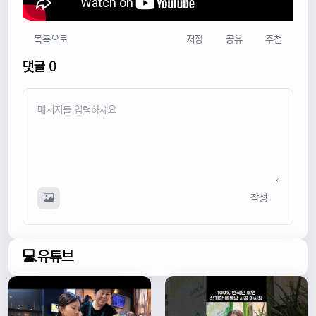
목록으로
저장
공유
추천
댓글 0
작성
💻유튜브