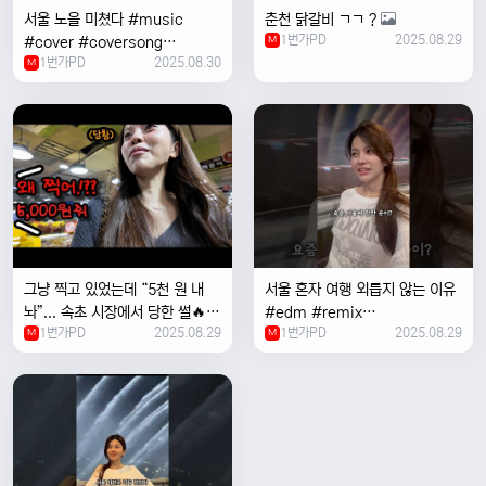
서울 노을 미쳤다 #music
춘천 닭갈비 ㄱㄱ ?
1번가PD
2025.08.29
#cover #coversong
M
1번가PD
2025.08.30
#singer #서울 #노을 #한국 #
M
한강
그냥 찍고 있었는데 “5천 원 내
서울 혼자 여행 외릅지 않는 이유
놔”... 속초 시장에서 당한 썰🔥
#edm #remix
1번가PD
2025.08.29
1번가PD
2025.08.29
M
#electronicmusic #singer
M
#newmusic #music #여행
#trending