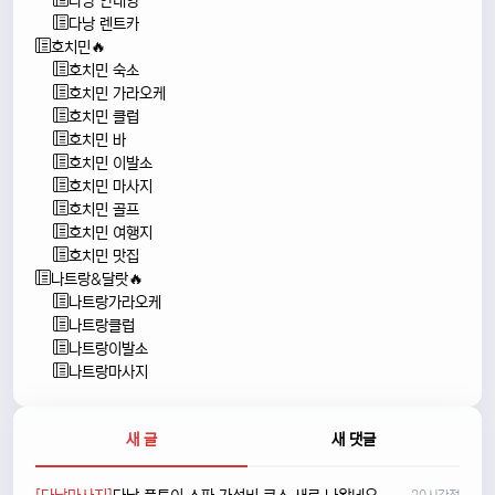
다낭 안내양
다낭 렌트카
호치민🔥
호치민 숙소
호치민 가라오케
호치민 클럽
호치민 바
호치민 이발소
호치민 마사지
호치민 골프
호치민 여행지
호치민 맛집
나트랑&달랏🔥
나트랑가라오케
나트랑클럽
나트랑이발소
나트랑마사지
새 글
새 댓글