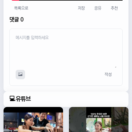
목록으로
저장
공유
추천
댓글 0
작성
💻유튜브