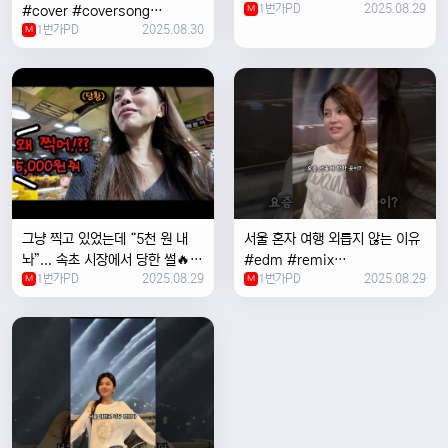
1번가PD
2025.08.29
#cover #coversong
M
1번가PD
2025.08.30
#singer #서울 #노을 #한국 #
M
한강
그냥 찍고 있었는데 “5천 원 내
서울 혼자 여행 외릅지 않는 이유
놔”... 속초 시장에서 당한 썰🔥
#edm #remix
1번가PD
2025.08.29
1번가PD
2025.08.29
M
#electronicmusic #singer
M
#newmusic #music #여행
#trending