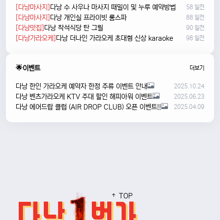
[다낭마사지]
다낭 수 사우나 마사지 때밀이 및 누루 예약방법
58 일전
[다낭마사지]
다낭 개인실 프라이빗 룸스파
88 일전
[다낭맛집]
다낭 착석식당 탄 그릴
90 일전
[다낭가라오케]
다낭 더나인 가라오케 초대형 신상 karaoke
98 일전
🌟이벤트
더보기
다낭 한인 가라오케 예약자 한정 주류 이벤트 안내
2025.10.24
다낭 벤츠가라오케 KTV 주대 할인 해피아워 이벤트
2025.06.23
다낭 에어드랍 클럽 (AIR DROP CLUB) 오픈 이벤트!!
2025.04.09
TOP