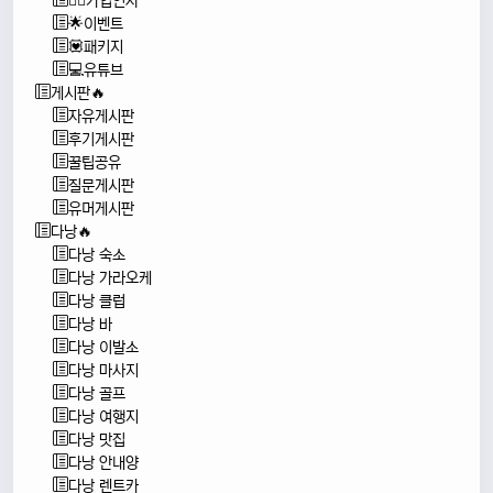
🙇‍♂️가입인사
🌟이벤트
💟패키지
💻유튜브
게시판🔥
자유게시판
후기게시판
꿀팁공유
질문게시판
유머게시판
다낭🔥
다낭 숙소
다낭 가라오케
다낭 클럽
다낭 바
다낭 이발소
다낭 마사지
다낭 골프
다낭 여행지
다낭 맛집
다낭 안내양
다낭 렌트카