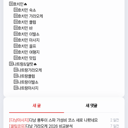
호치민🔥
호치민 숙소
호치민 가라오케
호치민 클럽
호치민 바
호치민 이발소
호치민 마사지
호치민 골프
호치민 여행지
호치민 맛집
나트랑&달랏🔥
나트랑가라오케
나트랑클럽
나트랑이발소
나트랑마사지
새 글
새 댓글
[다낭마사지]
다낭 풍투이 스파 가성비 코스 새로 나왔네요
2 일전
[꿀팁공유]
다낭 가라오케 2026 비교분석
7 일전