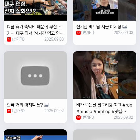
여름 휴가 숙박비 때문에 부산 포
신기한 베트남 시골 야시장
1번가PD
2025.09.03
기… 대구 와서 24시간 먹고 인생
M
1번가PD
2025.09.03
위로받았습니다
M
한국 거의 마지막 날?
비가 오는날 ￼닭도리탕 최고 #rap
1번가PD
2025.09.02
M
#music #hiphop #맛집
1번가PD
2025.09.02
#travel #여행 #food ￼
M