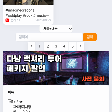
#imaginedragons
#coldplay #rock #music
1번가PD
2025.08.29
#concert
M
검색
1
2
3
4
5
메뉴
1번가🔥
📢공지사항