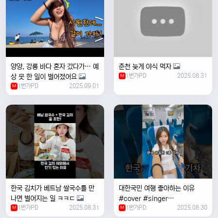
양양, 강릉 바다 혼자 갔다가… 예
춘천 늦게 야식 먹자
1번가PD
2025.08.31
상 못 한 일이 벌어졌어요
M
1번가PD
2025.09.01
M
한국 김치가 베트남 쌀국수를 만
대한국민 여행 좋아하는 이유
나면 벌어지는 일 ㅋㅋㄷ
#cover #singer
1번가PD
2025.08.31
1번가PD
2025.08.30
M
#coversong #music #한국
M