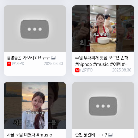
여행 #한국
광명동굴 가보려고요 ㅠㅠ
수원 부대찌개 맛집 모르면 손해
1번가PD
2025.08.30
M
#hiphop #music #여행 #맛
1번가PD
2025.08.30
집 #수원 #한국여행 #베트남여
M
자 #혼자여행
서울 노을 미쳤다 #music
춘천 닭갈비 ㄱㄱ ?