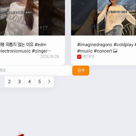
여행 외릅지 않는 이유 #edm
#imaginedragons #coldplay 
lectronicmusic #singer
#music #concert
2025.08.29
1번가PD
c #music #여행 #trending
M
검색
1
2
3
4
5