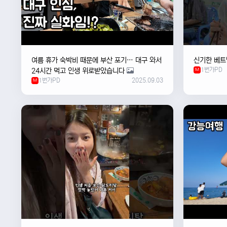
여름 휴가 숙박비 때문에 부산 포기… 대구 와서
신기한 베트
1번가PD
24시간 먹고 인생 위로받았습니다
M
1번가PD
2025.09.03
M