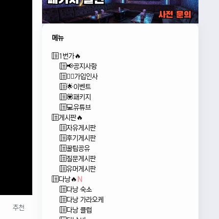
메뉴
1번가🔥
📢공지사항
🙇‍♂️가입인사
🌟이벤트
💟패키지
💻유튜브
게시판🔥
자유게시판
후기게시판
꿀팁공유
질문게시판
유머게시판
다낭🔥
N
다낭 숙소
다낭 가라오케
추천
다낭 클럽