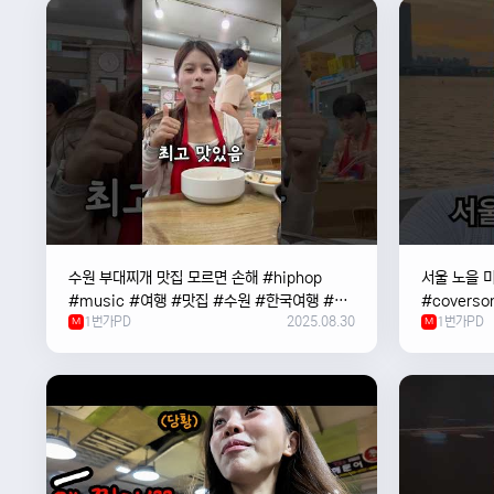
수원 부대찌개 맛집 모르면 손해 #hiphop
서울 노을 미
#music #여행 #맛집 #수원 #한국여행 #베
#coverso
1번가PD
2025.08.30
1번가PD
트남여자 #혼자여행
M
#한강
M