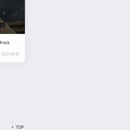
#rock
2025.08.29
TOP