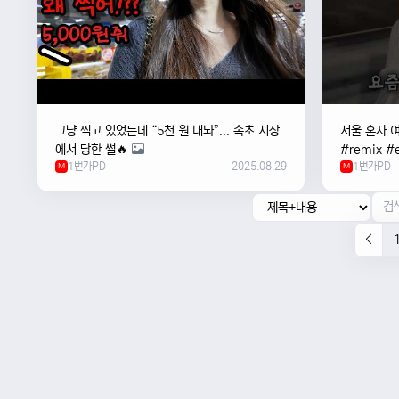
그냥 찍고 있었는데 “5천 원 내놔”... 속초 시장
서울 혼자 
에서 당한 썰🔥
#remix #e
1번가PD
2025.08.29
1번가PD
M
#newmusi
M