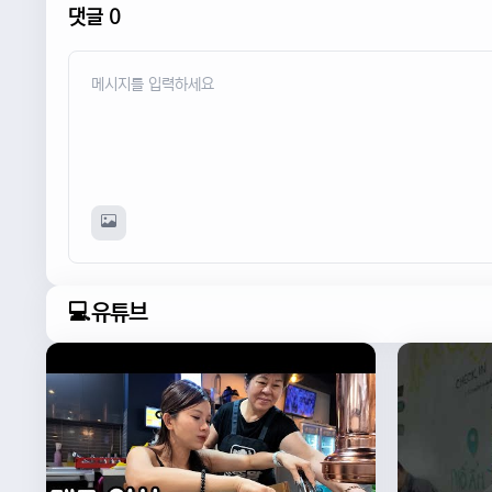
댓글 0
💻유튜브