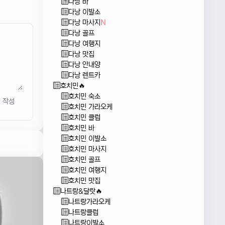
다낭 바
다낭 이발소
다낭 마사지
N
다낭 골프
다낭 여행지
다낭 맛집
다낭 안내양
다낭 렌트카
호치민🔥
호치민 숙소
작성
호치민 가라오케
호치민 클럽
호치민 바
호치민 이발소
호치민 마사지
호치민 골프
호치민 여행지
호치민 맛집
나트랑&달랏🔥
나트랑가라오케
나트랑클럽
나트랑이발소