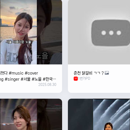
쳤다 #music #cover
춘천 닭갈비 ㄱㄱ ?
1번가PD
ng #singer #서울 #노을 #한국
M
2025.08.30