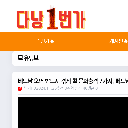
1번가🔥
게시판
💻유튜브
베트남 오면 반드시 겪게 될 문화충격 7가지, 베트남
1번가PD
2024.11.25
추천 0
조회수 4146
댓글 0
M