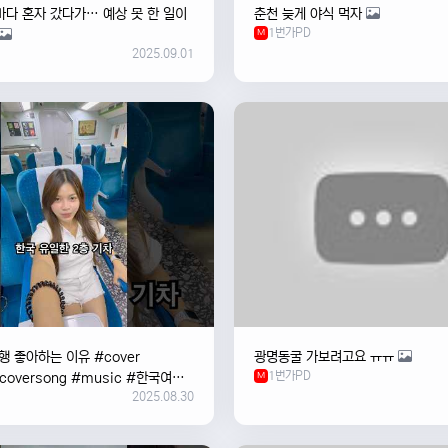
바다 혼자 갔다가… 예상 못 한 일이
춘천 늦게 야식 먹자
1번가PD
M
2025.09.01
 좋아하는 이유 #cover
광명동굴 가보려고요 ㅠㅠ
1번가PD
#coversong #music #한국여행
M
2025.08.30