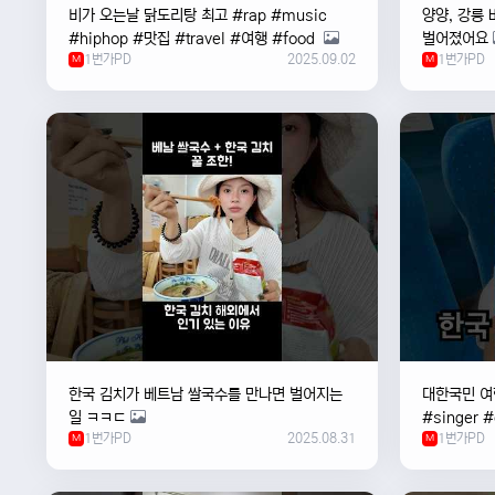
비가 오는날 ￼닭도리탕 최고 #rap #music
양양, 강릉 
#hiphop #맛집 #travel #여행 #food ￼
벌어졌어요
1번가PD
2025.09.02
1번가PD
M
M
한국 김치가 베트남 쌀국수를 만나면 벌어지는
대한국민 여행
일 ㅋㅋㄷ
#singer 
1번가PD
2025.08.31
1번가PD
M
#한국
M