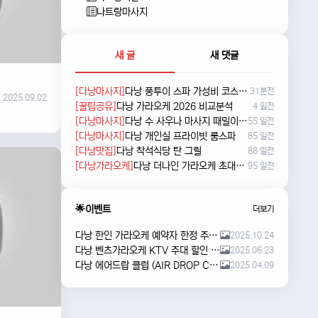
나트랑마사지
새 글
새 댓글
[다낭마사지]
다낭 풍투이 스파 가성비 코스 새로 나왔네요
31분전
2025.09.02
[꿀팁공유]
다낭 가라오케 2026 비교분석
4 일전
[다낭마사지]
다낭 수 사우나 마사지 때밀이 및 누루 예약방법
55 일전
[다낭마사지]
다낭 개인실 프라이빗 룸스파
85 일전
[다낭맛집]
다낭 착석식당 탄 그릴
88 일전
[다낭가라오케]
다낭 더나인 가라오케 초대형 신상 karaoke
95 일전
🌟이벤트
더보기
다낭 한인 가라오케 예약자 한정 주류 이벤트 안내
2025.10.24
다낭 벤츠가라오케 KTV 주대 할인 해피아워 이벤트
2025.06.23
다낭 에어드랍 클럽 (AIR DROP CLUB) 오픈 이벤트!!
2025.04.09