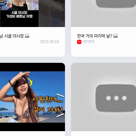
남 시골 야시장
한국 거의 마지막 날?
2025.09.03
1번가PD
M