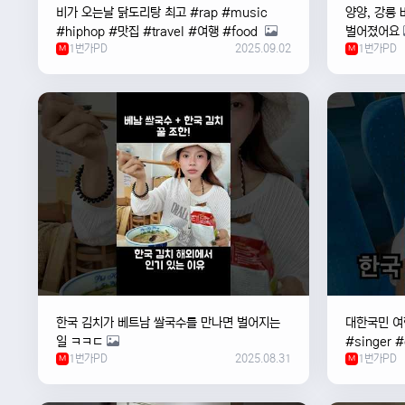
비가 오는날 ￼닭도리탕 최고 #rap #music
양양, 강릉 
#hiphop #맛집 #travel #여행 #food ￼
벌어졌어요
1번가PD
2025.09.02
1번가PD
M
M
한국 김치가 베트남 쌀국수를 만나면 벌어지는
대한국민 여행
일 ㅋㅋㄷ
#singer 
1번가PD
2025.08.31
1번가PD
M
#한국
M