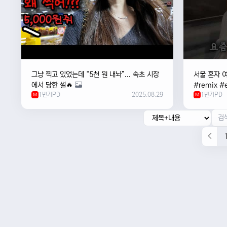
그냥 찍고 있었는데 “5천 원 내놔”... 속초 시장
서울 혼자 
에서 당한 썰🔥
#remix #e
1번가PD
2025.08.29
1번가PD
M
#newmusi
M