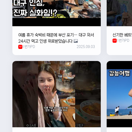
여름 휴가 숙박비 때문에 부산 포기… 대구 와서
신기한 베트
1번가PD
24시간 먹고 인생 위로받았습니다
M
1번가PD
2025.09.03
M