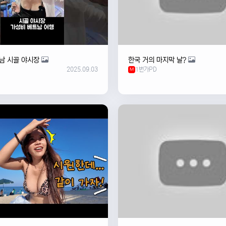
남 시골 야시장
한국 거의 마지막 날?
2025.09.03
1번가PD
M