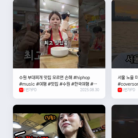
수원 부대찌개 맛집 모르면 손해 #hiphop
서울 노을 미
#music #여행 #맛집 #수원 #한국여행 #베
#coverso
1번가PD
2025.08.30
1번가PD
트남여자 #혼자여행
M
#한강
M