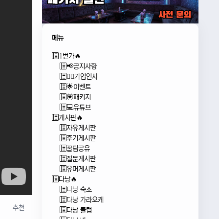
메뉴
1번가🔥
📢공지사항
🙇‍♂️가입인사
🌟이벤트
💟패키지
💻유튜브
게시판🔥
자유게시판
후기게시판
꿀팁공유
질문게시판
유머게시판
다낭🔥
다낭 숙소
다낭 가라오케
추천
다낭 클럽