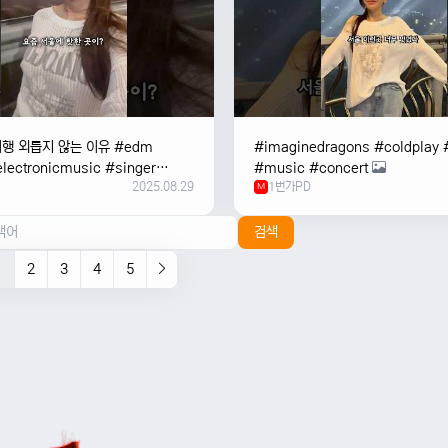
여행 외릅지 않는 이유 #edm
#imaginedragons #coldplay 
lectronicmusic #singer
#music #concert
2025.08.29
1번가PD
c #music #여행 #trending
M
검색
1
2
3
4
5