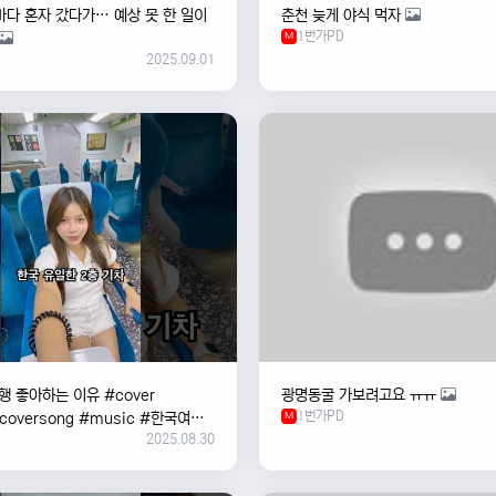
바다 혼자 갔다가… 예상 못 한 일이
춘천 늦게 야식 먹자
1번가PD
M
2025.09.01
 좋아하는 이유 #cover
광명동굴 가보려고요 ㅠㅠ
1번가PD
#coversong #music #한국여행
M
2025.08.30