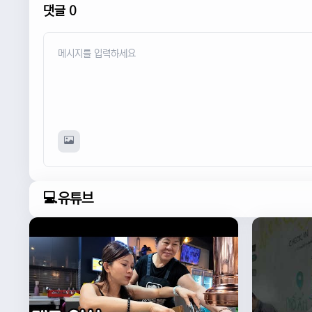
댓글 0
💻유튜브