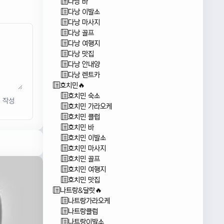
다낭 바
다낭 이발소
다낭 마사지
다낭 골프
다낭 여행지
다낭 맛집
다낭 안내양
다낭 렌트카
호치민🔥
호치민 숙소
작성
호치민 가라오케
호치민 클럽
호치민 바
호치민 이발소
호치민 마사지
호치민 골프
호치민 여행지
호치민 맛집
나트랑&달랏🔥
나트랑가라오케
나트랑클럽
나트랑이발소