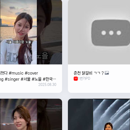
쳤다 #music #cover
춘천 닭갈비 ㄱㄱ ?
1번가PD
ng #singer #서울 #노을 #한국
M
2025.08.30