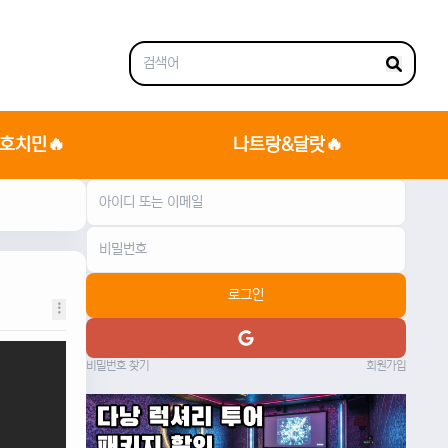
호치민🔥
나트랑&달랏🔥
로그인
비밀번호 찾기
회원가입