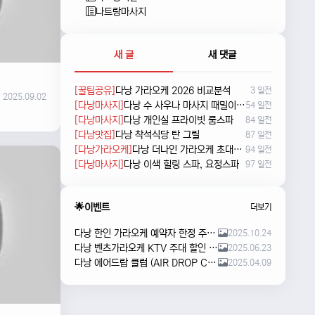
나트랑마사지
새 글
새 댓글
[꿀팁공유]
다낭 가라오케 2026 비교분석
3 일전
2025.09.02
[다낭마사지]
다낭 수 사우나 마사지 때밀이 및 누루 예약방법
54 일전
[다낭마사지]
다낭 개인실 프라이빗 룸스파
84 일전
[다낭맛집]
다낭 착석식당 탄 그릴
87 일전
[다낭가라오케]
다낭 더나인 가라오케 초대형 신상 karaoke
94 일전
[다낭마사지]
다낭 이색 힐링 스파, 요정스파
97 일전
🌟이벤트
더보기
다낭 한인 가라오케 예약자 한정 주류 이벤트 안내
2025.10.24
다낭 벤츠가라오케 KTV 주대 할인 해피아워 이벤트
2025.06.23
다낭 에어드랍 클럽 (AIR DROP CLUB) 오픈 이벤트!!
2025.04.09