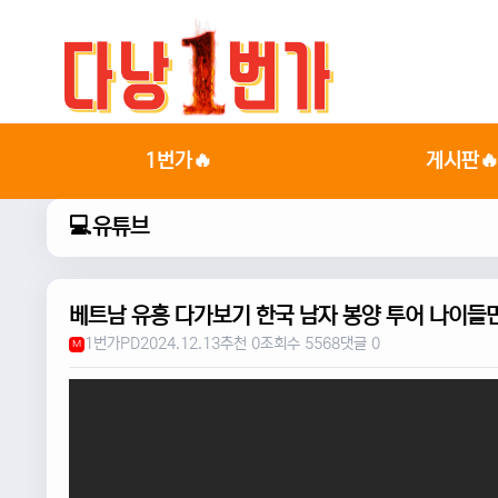
1번가🔥
게시판
💻유튜브
베트남 유흥 다가보기 한국 남자 봉양 투어 나이들면
1번가PD
2024.12.13
추천 0
조회수 5568
댓글 0
M