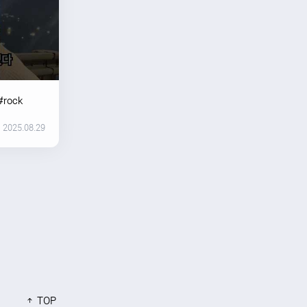
#rock
2025.08.29
TOP