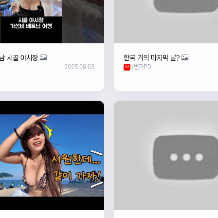
남 시골 야시장
한국 거의 마지막 날?
2025.09.03
1번가PD
M