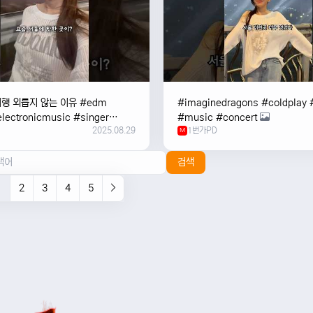
여행 외릅지 않는 이유 #edm
#imaginedragons #coldplay 
lectronicmusic #singer
#music #concert
2025.08.29
1번가PD
c #music #여행 #trending
M
검색
1
2
3
4
5