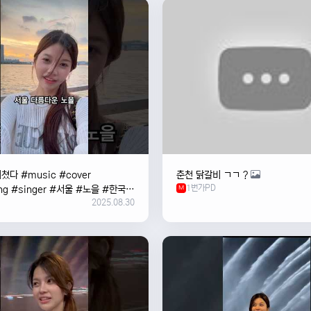
쳤다 #music #cover
춘천 닭갈비 ㄱㄱ ?
1번가PD
ng #singer #서울 #노을 #한국
M
2025.08.30