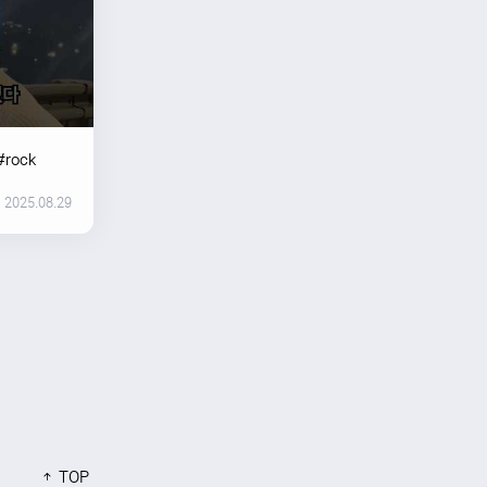
#rock
2025.08.29
TOP