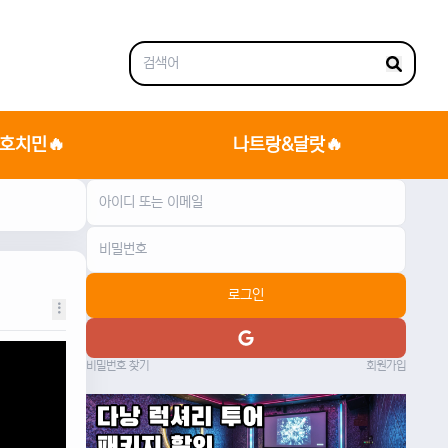
호치민🔥
나트랑&달랏🔥
로그인
비밀번호 찾기
회원가입