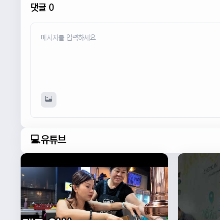
댓글 0
💻유튜브