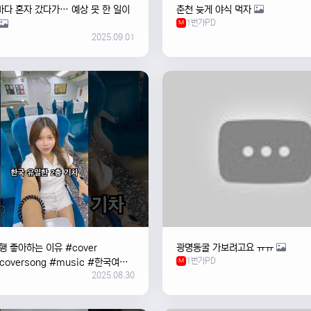
바다 혼자 갔다가… 예상 못 한 일이
춘천 늦게 야식 먹자
1번가PD
M
2025.09.01
 좋아하는 이유 #cover
광명동굴 가보려고요 ㅠㅠ
1번가PD
#coversong #music #한국여행
M
2025.08.30