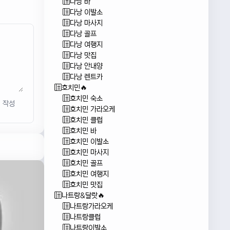
다낭 바
다낭 이발소
다낭 마사지
다낭 골프
다낭 여행지
다낭 맛집
다낭 안내양
다낭 렌트카
호치민🔥
호치민 숙소
작성
호치민 가라오케
호치민 클럽
호치민 바
호치민 이발소
호치민 마사지
호치민 골프
호치민 여행지
호치민 맛집
나트랑&달랏🔥
나트랑가라오케
나트랑클럽
나트랑이발소