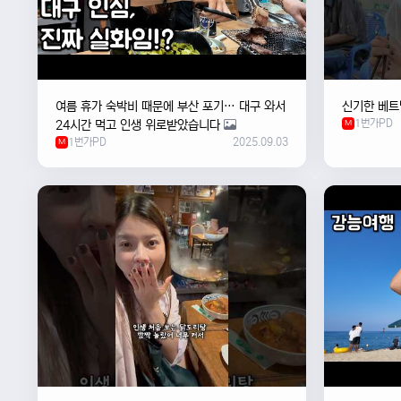
여름 휴가 숙박비 때문에 부산 포기… 대구 와서
신기한 베트
1번가PD
24시간 먹고 인생 위로받았습니다
M
1번가PD
2025.09.03
M