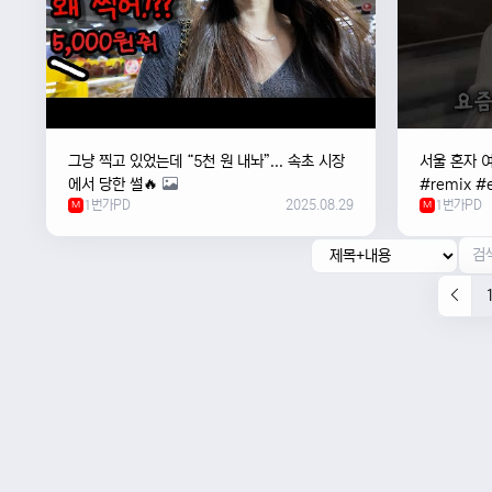
그냥 찍고 있었는데 “5천 원 내놔”... 속초 시장
서울 혼자 
에서 당한 썰🔥
#remix #e
1번가PD
2025.08.29
1번가PD
M
#newmusi
M