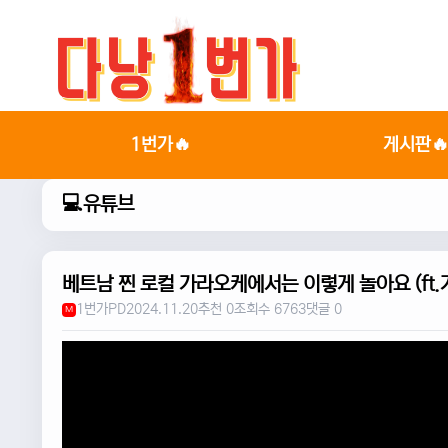
1번가🔥
게시판
💻유튜브
베트남 찐 로컬 가라오케에서는 이렇게 놀아요 (ft.
1번가PD
2024.11.20
추천 0
조회수 6763
댓글 0
M