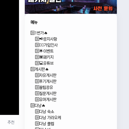
메뉴
1번가🔥
📢공지사항
🙇‍♂️가입인사
🌟이벤트
💟패키지
💻유튜브
게시판🔥
자유게시판
후기게시판
꿀팁공유
질문게시판
유머게시판
다낭🔥
다낭 숙소
다낭 가라오케
추천
다낭 클럽