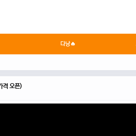

다낭🔥
가격 오픈)