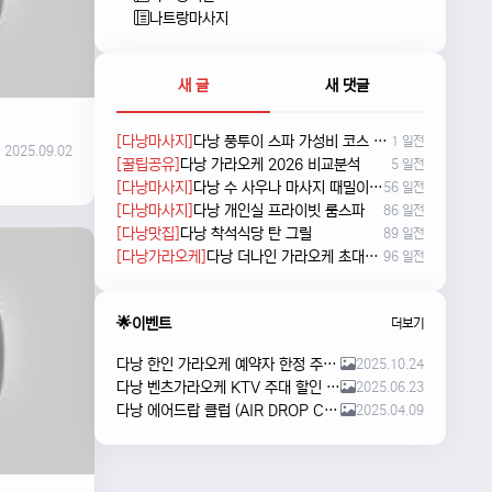
나트랑마사지
새 글
새 댓글
[다낭마사지]
다낭 풍투이 스파 가성비 코스 새로 나왔네요
1 일전
2025.09.02
[꿀팁공유]
다낭 가라오케 2026 비교분석
5 일전
[다낭마사지]
다낭 수 사우나 마사지 때밀이 및 누루 예약방법
56 일전
[다낭마사지]
다낭 개인실 프라이빗 룸스파
86 일전
[다낭맛집]
다낭 착석식당 탄 그릴
89 일전
[다낭가라오케]
다낭 더나인 가라오케 초대형 신상 karaoke
96 일전
🌟이벤트
더보기
다낭 한인 가라오케 예약자 한정 주류 이벤트 안내
2025.10.24
다낭 벤츠가라오케 KTV 주대 할인 해피아워 이벤트
2025.06.23
다낭 에어드랍 클럽 (AIR DROP CLUB) 오픈 이벤트!!
2025.04.09