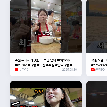
수원 부대찌개 맛집 모르면 손해 #hiphop
서울 노을 미
#music #여행 #맛집 #수원 #한국여행 #베
#coverso
1번가PD
2025.08.30
1번가PD
트남여자 #혼자여행
M
#한강
M