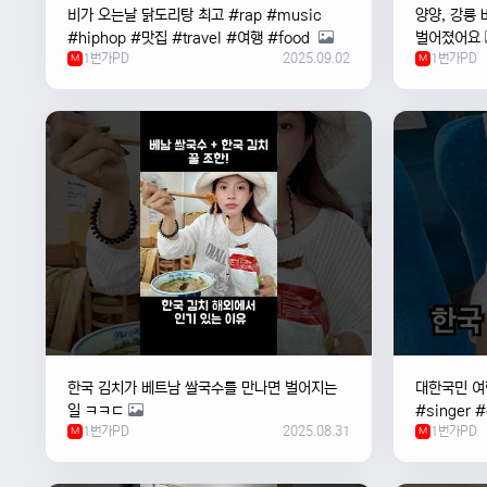
비가 오는날 ￼닭도리탕 최고 #rap #music
양양, 강릉 
#hiphop #맛집 #travel #여행 #food ￼
벌어졌어요
1번가PD
2025.09.02
1번가PD
M
M
한국 김치가 베트남 쌀국수를 만나면 벌어지는
대한국민 여행
일 ㅋㅋㄷ
#singer 
1번가PD
2025.08.31
1번가PD
M
#한국
M