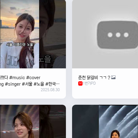
쳤다 #music #cover
춘천 닭갈비 ㄱㄱ ?
1번가PD
ng #singer #서울 #노을 #한국
M
2025.08.30