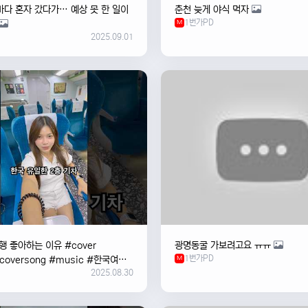
바다 혼자 갔다가… 예상 못 한 일이
춘천 늦게 야식 먹자
1번가PD
M
2025.09.01
 좋아하는 이유 #cover
광명동굴 가보려고요 ㅠㅠ
1번가PD
#coversong #music #한국여행
M
2025.08.30