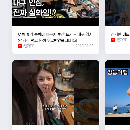
여름 휴가 숙박비 때문에 부산 포기… 대구 와서
신기한 베트
1번가PD
24시간 먹고 인생 위로받았습니다
M
1번가PD
2025.09.03
M