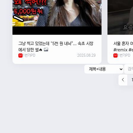
그냥 찍고 있었는데 “5천 원 내놔”... 속초 시장
서울 혼자 
에서 당한 썰🔥
#remix #e
1번가PD
2025.08.29
1번가PD
M
#newmusi
M