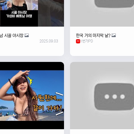
남 시골 야시장
한국 거의 마지막 날?
2025.09.03
1번가PD
M