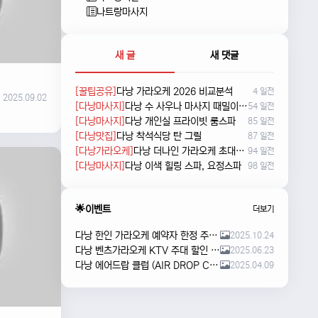
나트랑마사지
새 글
새 댓글
[꿀팁공유]
다낭 가라오케 2026 비교분석
4 일전
2025.09.02
[다낭마사지]
다낭 수 사우나 마사지 때밀이 및 누루 예약방법
54 일전
[다낭마사지]
다낭 개인실 프라이빗 룸스파
85 일전
[다낭맛집]
다낭 착석식당 탄 그릴
87 일전
[다낭가라오케]
다낭 더나인 가라오케 초대형 신상 karaoke
94 일전
[다낭마사지]
다낭 이색 힐링 스파, 요정스파
98 일전
🌟이벤트
더보기
다낭 한인 가라오케 예약자 한정 주류 이벤트 안내
2025.10.24
다낭 벤츠가라오케 KTV 주대 할인 해피아워 이벤트
2025.06.23
다낭 에어드랍 클럽 (AIR DROP CLUB) 오픈 이벤트!!
2025.04.09