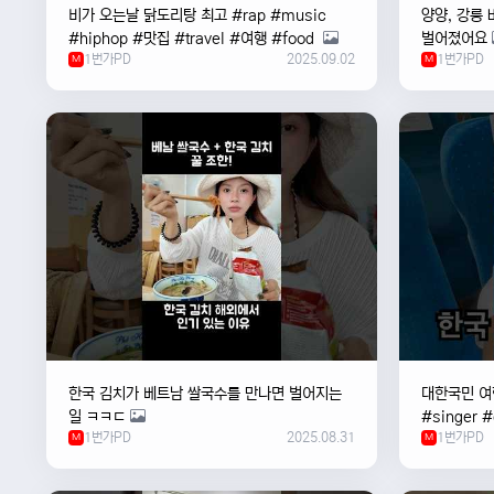
비가 오는날 ￼닭도리탕 최고 #rap #music
양양, 강릉 
#hiphop #맛집 #travel #여행 #food ￼
벌어졌어요
1번가PD
2025.09.02
1번가PD
M
M
한국 김치가 베트남 쌀국수를 만나면 벌어지는
대한국민 여행
일 ㅋㅋㄷ
#singer 
1번가PD
2025.08.31
1번가PD
M
#한국
M