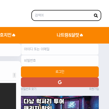
호치민🔥
나트랑&달랏🔥
로그인
비밀번호 찾기
회원가입