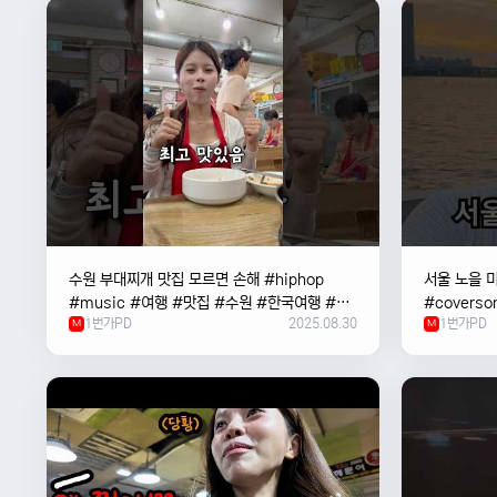
수원 부대찌개 맛집 모르면 손해 #hiphop
서울 노을 미
#music #여행 #맛집 #수원 #한국여행 #베
#coverso
1번가PD
2025.08.30
1번가PD
트남여자 #혼자여행
M
#한강
M