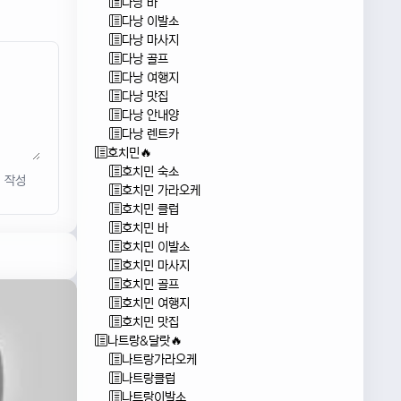
다낭 바
다낭 이발소
다낭 마사지
다낭 골프
다낭 여행지
다낭 맛집
다낭 안내양
다낭 렌트카
호치민🔥
호치민 숙소
작성
호치민 가라오케
호치민 클럽
호치민 바
호치민 이발소
호치민 마사지
호치민 골프
호치민 여행지
호치민 맛집
나트랑&달랏🔥
나트랑가라오케
나트랑클럽
나트랑이발소