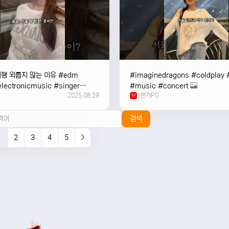
여행 외릅지 않는 이유 #edm
#imaginedragons #coldplay 
lectronicmusic #singer
#music #concert
2025.08.29
1번가PD
c #music #여행 #trending
M
검색
1
2
3
4
5