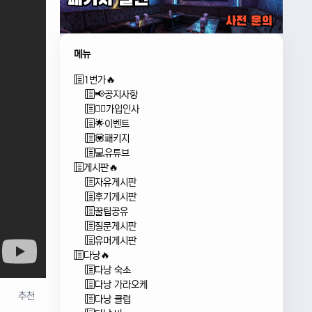
메뉴
1번가🔥
📢공지사항
🙇‍♂️가입인사
🌟이벤트
💟패키지
💻유튜브
게시판🔥
자유게시판
후기게시판
꿀팁공유
질문게시판
유머게시판
다낭🔥
다낭 숙소
다낭 가라오케
추천
다낭 클럽