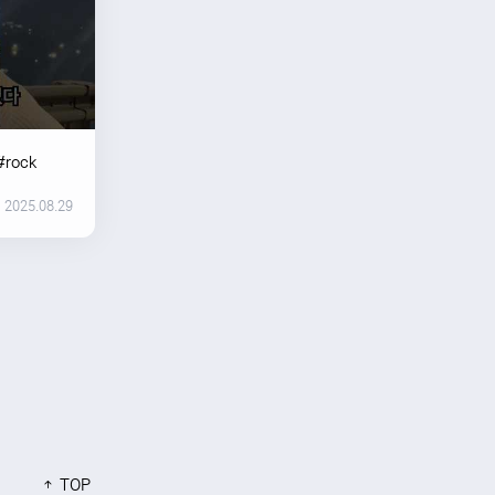
#rock
2025.08.29
TOP