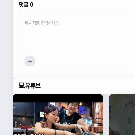
댓글 0
💻유튜브