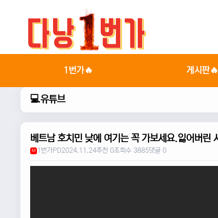
1번가🔥
게시판
💻유튜브
베트남 호치민 낮에 여기는 꼭 가보세요.잃어버린 
1번가PD
2024.11.24
추천 0
조회수 3885
댓글 0
M