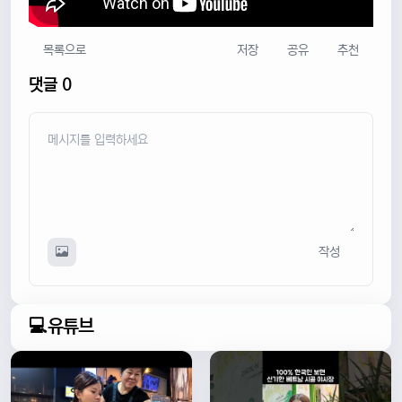
목록으로
저장
공유
추천
댓글 0
작성
💻유튜브