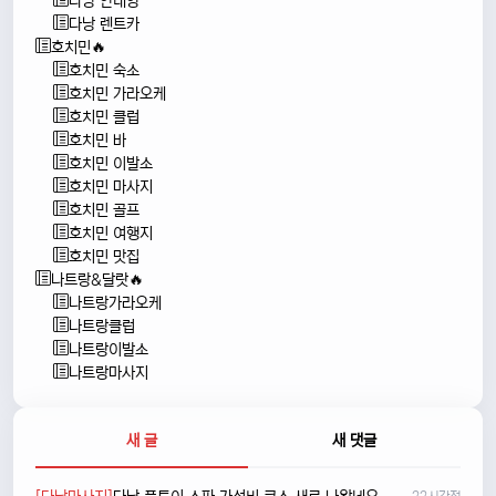
다낭 안내양
다낭 렌트카
호치민🔥
호치민 숙소
호치민 가라오케
호치민 클럽
호치민 바
호치민 이발소
호치민 마사지
호치민 골프
호치민 여행지
호치민 맛집
나트랑&달랏🔥
나트랑가라오케
나트랑클럽
나트랑이발소
나트랑마사지
새 글
새 댓글