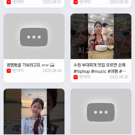
1번가PD
2025.08.31
1번가PD
2025.08.30
M
#coversong #music #한국
M
여행 #한국
광명동굴 가보려고요 ㅠㅠ
수원 부대찌개 맛집 모르면 손해
1번가PD
2025.08.30
M
#hiphop #music #여행 #맛
1번가PD
2025.08.30
집 #수원 #한국여행 #베트남여
M
자 #혼자여행