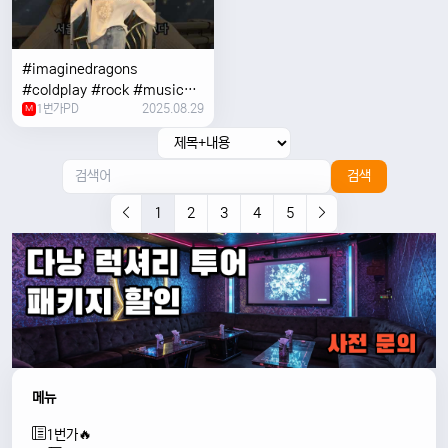
#imaginedragons
#coldplay #rock #music
1번가PD
2025.08.29
#concert
M
검색
1
2
3
4
5
메뉴
1번가🔥