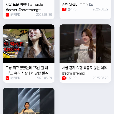
서울 노을 미쳤다 #music
춘천 닭갈비 ㄱㄱ ?
1번가PD
2025.08.29
#cover #coversong
M
1번가PD
2025.08.30
#singer #서울 #노을 #한국 #
M
한강
그냥 찍고 있었는데 “5천 원 내
서울 혼자 여행 외릅지 않는 이유
놔”... 속초 시장에서 당한 썰🔥
#edm #remix
1번가PD
2025.08.29
1번가PD
2025.08.29
M
#electronicmusic #singer
M
#newmusic #music #여행
#trending