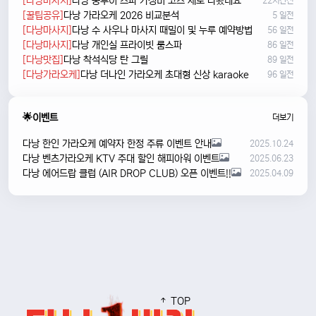
[다낭마사지]
다낭 풍투이 스파 가성비 코스 새로 나왔네요
22시간전
[꿀팁공유]
다낭 가라오케 2026 비교분석
5 일전
[다낭마사지]
다낭 수 사우나 마사지 때밀이 및 누루 예약방법
56 일전
[다낭마사지]
다낭 개인실 프라이빗 룸스파
86 일전
[다낭맛집]
다낭 착석식당 탄 그릴
89 일전
[다낭가라오케]
다낭 더나인 가라오케 초대형 신상 karaoke
96 일전
🌟이벤트
더보기
다낭 한인 가라오케 예약자 한정 주류 이벤트 안내
2025.10.24
다낭 벤츠가라오케 KTV 주대 할인 해피아워 이벤트
2025.06.23
다낭 에어드랍 클럽 (AIR DROP CLUB) 오픈 이벤트!!
2025.04.09
TOP