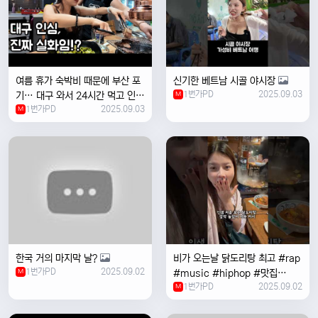
여름 휴가 숙박비 때문에 부산 포
신기한 베트남 시골 야시장
1번가PD
2025.09.03
기… 대구 와서 24시간 먹고 인생
M
1번가PD
2025.09.03
위로받았습니다
M
한국 거의 마지막 날?
비가 오는날 ￼닭도리탕 최고 #rap
1번가PD
2025.09.02
M
#music #hiphop #맛집
1번가PD
2025.09.02
#travel #여행 #food ￼
M