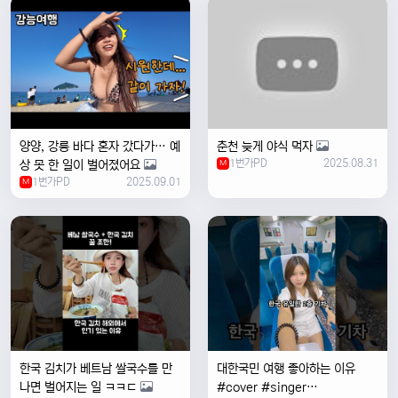
양양, 강릉 바다 혼자 갔다가… 예
춘천 늦게 야식 먹자
1번가PD
2025.08.31
상 못 한 일이 벌어졌어요
M
1번가PD
2025.09.01
M
한국 김치가 베트남 쌀국수를 만
대한국민 여행 좋아하는 이유
나면 벌어지는 일 ㅋㅋㄷ
#cover #singer