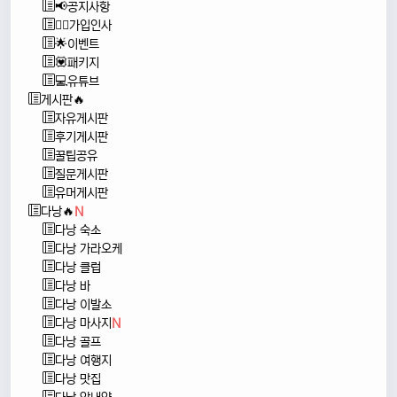
📢공지사항
🙇‍♂️가입인사
🌟이벤트
💟패키지
💻유튜브
게시판🔥
자유게시판
후기게시판
꿀팁공유
질문게시판
유머게시판
다낭🔥
N
다낭 숙소
다낭 가라오케
다낭 클럽
다낭 바
다낭 이발소
다낭 마사지
N
다낭 골프
다낭 여행지
다낭 맛집