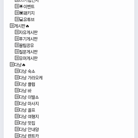
🙇‍♂️가입인사
🌟이벤트
💟패키지
💻유튜브
게시판🔥
자유게시판
후기게시판
꿀팁공유
질문게시판
유머게시판
다낭🔥
다낭 숙소
다낭 가라오케
다낭 클럽
다낭 바
다낭 이발소
다낭 마사지
다낭 골프
다낭 여행지
다낭 맛집
다낭 안내양
다낭 렌트카