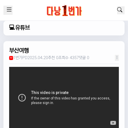
💻유튜브
부산여행
1번가PD
2025.04.20
추천 0
조회수 4357
댓글 0
M