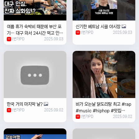
여름 휴가 숙박비 때문에 부산 포
신기한 베트남 시골 야시장
1번가PD
2025.09.03
기… 대구 와서 24시간 먹고 인생
M
1번가PD
2025.09.03
위로받았습니다
M
한국 거의 마지막 날?
비가 오는날 ￼닭도리탕 최고 #rap
1번가PD
2025.09.02
M
#music #hiphop #맛집
1번가PD
2025.09.02
#travel #여행 #food ￼
M