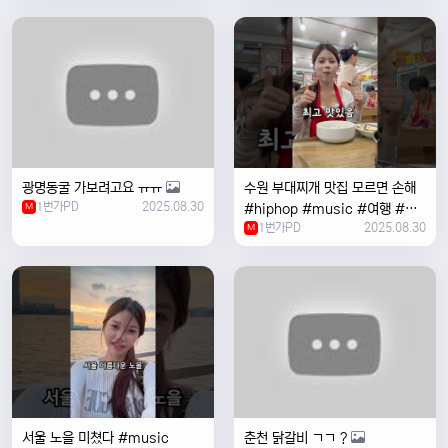
여행 #한국
광명동굴 가보려고요 ㅠㅠ
수원 부대찌개 맛집 모르면 손해
1번가PD
2025.08.30
M
#hiphop #music #여행 #맛
1번가PD
2025.08.30
집 #수원 #한국여행 #베트남여
M
자 #혼자여행
서울 노을 미쳤다 #music
춘천 닭갈비 ㄱㄱ ?