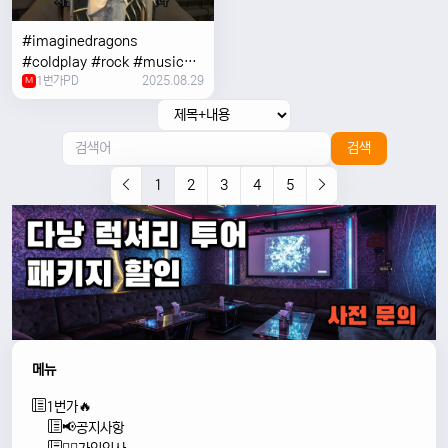
#imaginedragons
#coldplay #rock #music
1번가PD
2025.08.29
#concert
M
검색
1
2
3
4
5
메뉴
1번가🔥
📢공지사항