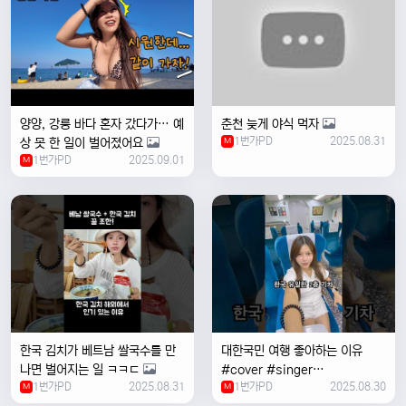
양양, 강릉 바다 혼자 갔다가… 예
춘천 늦게 야식 먹자
1번가PD
2025.08.31
상 못 한 일이 벌어졌어요
M
1번가PD
2025.09.01
M
한국 김치가 베트남 쌀국수를 만
대한국민 여행 좋아하는 이유
나면 벌어지는 일 ㅋㅋㄷ
#cover #singer
1번가PD
2025.08.31
1번가PD
2025.08.30
M
#coversong #music #한국
M