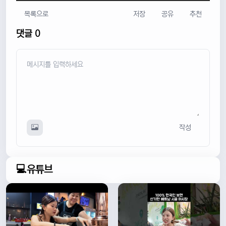
목록으로
저장
공유
추천
댓글 0
작성
💻유튜브