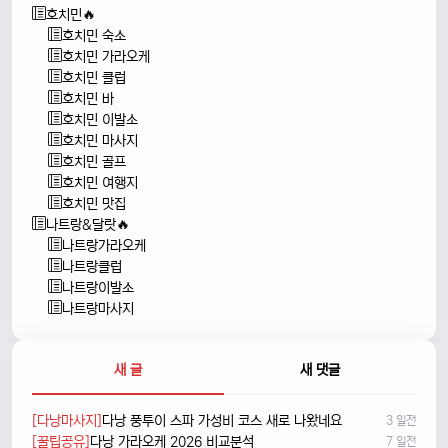
호치민🔥
호치민 숙소
호치민 가라오케
호치민 클럽
호치민 바
호치민 이발소
호치민 마사지
호치민 골프
호치민 여행지
호치민 맛집
나트랑&달랏🔥
나트랑가라오케
나트랑클럽
나트랑이발소
나트랑마사지
새 글
새 댓글
[다낭마사지]
다낭 풍투이 스파 가성비 코스 새로 나왔네요
3 일전
[꿀팁공유]
다낭 가라오케 2026 비교분석
7 일전