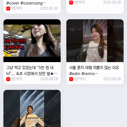
1번가PD
2025.08.29
#cover #coversong
M
1번가PD
2025.08.30
#singer #서울 #노을 #한국 #
M
한강
그냥 찍고 있었는데 “5천 원 내
서울 혼자 여행 외릅지 않는 이유
놔”... 속초 시장에서 당한 썰🔥
#edm #remix
1번가PD
2025.08.29
1번가PD
2025.08.29
M
#electronicmusic #singer
M
#newmusic #music #여행
#trending