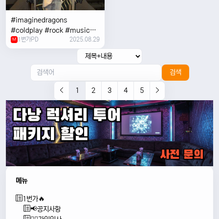
#imaginedragons
#coldplay #rock #music
1번가PD
2025.08.29
#concert
M
검색
1
2
3
4
5
메뉴
1번가🔥
📢공지사항