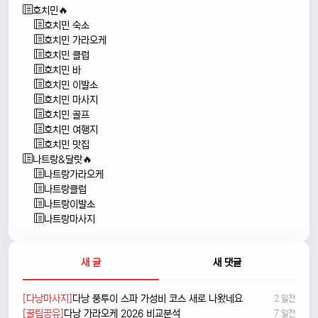
호치민🔥
호치민 숙소
호치민 가라오케
호치민 클럽
호치민 바
호치민 이발소
호치민 마사지
호치민 골프
호치민 여행지
호치민 맛집
나트랑&달랏🔥
나트랑가라오케
나트랑클럽
나트랑이발소
나트랑마사지
새 글
새 댓글
[다낭마사지]
다낭 풍투이 스파 가성비 코스 새로 나왔네요
2 일전
[꿀팁공유]
다낭 가라오케 2026 비교분석
7 일전