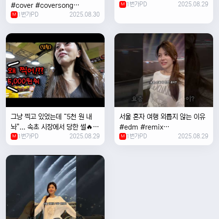
1번가PD
2025.08.29
#cover #coversong
M
1번가PD
2025.08.30
#singer #서울 #노을 #한국 #
M
한강
그냥 찍고 있었는데 “5천 원 내
서울 혼자 여행 외릅지 않는 이유
놔”... 속초 시장에서 당한 썰🔥
#edm #remix
1번가PD
2025.08.29
1번가PD
2025.08.29
M
#electronicmusic #singer
M
#newmusic #music #여행
#trending