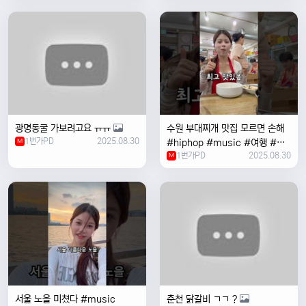
여행 #한국
광명동굴 가보려고요 ㅠㅠ
수원 부대찌개 맛집 모르면 손해
1번가PD
2025.08.30
M
#hiphop #music #여행 #맛
1번가PD
2025.08.30
집 #수원 #한국여행 #베트남여
M
자 #혼자여행
서울 노을 미쳤다 #music
춘천 닭갈비 ㄱㄱ ?