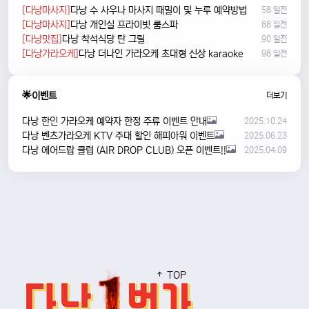
[다낭마사지]
다낭 수 사우나 마사지 때밀이 및 누루 예약방법
58 일전
[다낭마사지]
다낭 개인실 프라이빗 룸스파
88 일전
[다낭맛집]
다낭 착석식당 탄 그릴
90 일전
[다낭가라오케]
다낭 더나인 가라오케 초대형 신상 karaoke
98 일전
🌟이벤트
더보기
다낭 한인 가라오케 예약자 한정 주류 이벤트 안내
2025.10.24
다낭 벤츠가라오케 KTV 주대 할인 해피아워 이벤트
2025.06.23
다낭 에어드랍 클럽 (AIR DROP CLUB) 오픈 이벤트!!
2025.04.09
TOP