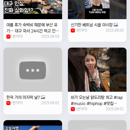
여름 휴가 숙박비 때문에 부산 포
신기한 베트남 시골 야시장
1번가PD
2025.09.03
기… 대구 와서 24시간 먹고 인생
M
1번가PD
2025.09.03
위로받았습니다
M
한국 거의 마지막 날?
비가 오는날 ￼닭도리탕 최고 #rap
1번가PD
2025.09.02
M
#music #hiphop #맛집
1번가PD
2025.09.02
#travel #여행 #food ￼
M