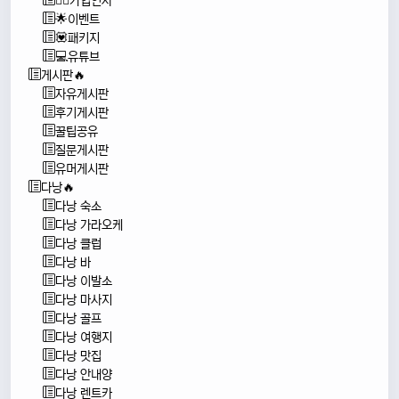
🙇‍♂️가입인사
🌟이벤트
💟패키지
💻유튜브
게시판🔥
자유게시판
후기게시판
꿀팁공유
질문게시판
유머게시판
다낭🔥
다낭 숙소
다낭 가라오케
다낭 클럽
다낭 바
다낭 이발소
다낭 마사지
다낭 골프
다낭 여행지
다낭 맛집
다낭 안내양
다낭 렌트카