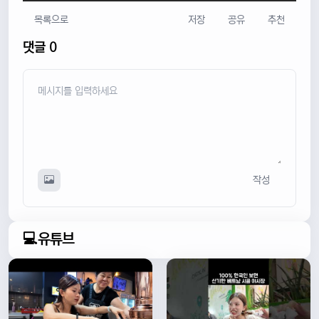
목록으로
저장
공유
추천
댓글 0
작성
💻유튜브