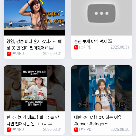
양양, 강릉 바다 혼자 갔다가… 예
춘천 늦게 야식 먹자
1번가PD
2025.08.31
상 못 한 일이 벌어졌어요
M
1번가PD
2025.09.01
M
한국 김치가 베트남 쌀국수를 만
대한국민 여행 좋아하는 이유
나면 벌어지는 일 ㅋㅋㄷ
#cover #singer
1번가PD
2025.08.31
1번가PD
2025.08.30
M
#coversong #music #한국
M