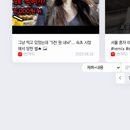
그냥 찍고 있었는데 “5천 원 내놔”... 속초 시장
서울 혼자 
에서 당한 썰🔥
#remix #e
1번가PD
2025.08.29
1번가PD
M
#newmusi
M