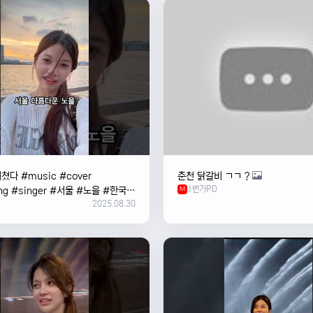
쳤다 #music #cover
춘천 닭갈비 ㄱㄱ ?
1번가PD
ng #singer #서울 #노을 #한국
M
2025.08.30