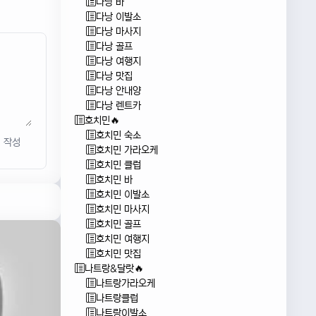
다낭 바
다낭 이발소
다낭 마사지
다낭 골프
다낭 여행지
다낭 맛집
다낭 안내양
다낭 렌트카
호치민🔥
호치민 숙소
작성
호치민 가라오케
호치민 클럽
호치민 바
호치민 이발소
호치민 마사지
호치민 골프
호치민 여행지
호치민 맛집
나트랑&달랏🔥
나트랑가라오케
나트랑클럽
나트랑이발소