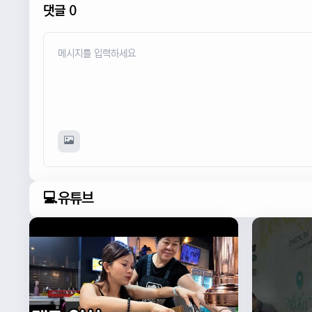
댓글 0
💻유튜브