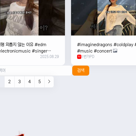
여행 외릅지 않는 이유 #edm
#imaginedragons #coldplay 
lectronicmusic #singer
#music #concert
2025.08.29
1번가PD
c #music #여행 #trending
M
검색
1
2
3
4
5