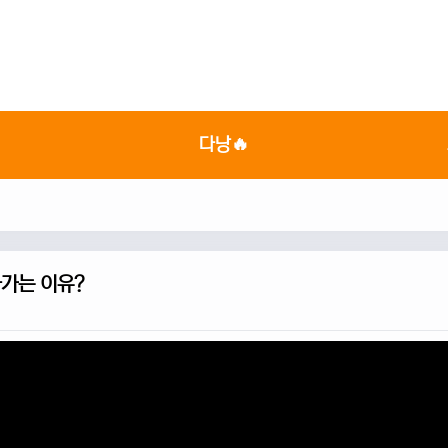

다낭🔥
아가는 이유?