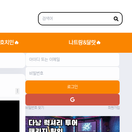
호치민🔥
나트랑&달랏🔥
로그인
비밀번호 찾기
회원가입