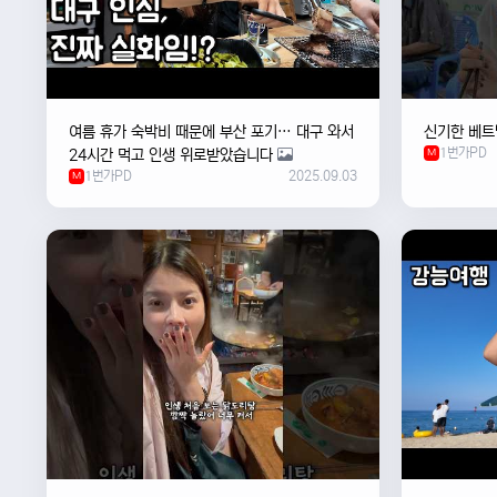
여름 휴가 숙박비 때문에 부산 포기… 대구 와서
신기한 베트
1번가PD
24시간 먹고 인생 위로받았습니다
M
1번가PD
2025.09.03
M