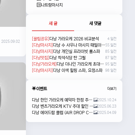
나트랑마사지
새 글
새 댓글
[꿀팁공유]
다낭 가라오케 2026 비교분석
4 일전
2025.09.02
[다낭마사지]
다낭 수 사우나 마사지 때밀이 및 누루 예약방법
55 일전
[다낭마사지]
다낭 개인실 프라이빗 룸스파
85 일전
[다낭맛집]
다낭 착석식당 탄 그릴
87 일전
[다낭가라오케]
다낭 더나인 가라오케 초대형 신상 karaoke
95 일전
[다낭마사지]
다낭 이색 힐링 스파, 요정스파
98 일전
🌟이벤트
더보기
다낭 한인 가라오케 예약자 한정 주류 이벤트 안내
2025.10.24
다낭 벤츠가라오케 KTV 주대 할인 해피아워 이벤트
2025.06.23
다낭 에어드랍 클럽 (AIR DROP CLUB) 오픈 이벤트!!
2025.04.09