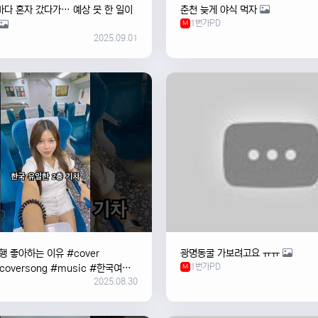
바다 혼자 갔다가… 예상 못 한 일이
춘천 늦게 야식 먹자
1번가PD
M
2025.09.01
 좋아하는 이유 #cover
광명동굴 가보려고요 ㅠㅠ
1번가PD
#coversong #music #한국여행
M
2025.08.30