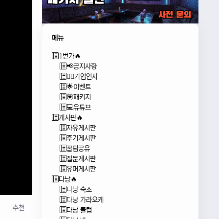
메뉴
1번가🔥
📢공지사항
🙇‍♂️가입인사
🌟이벤트
💟패키지
💻유튜브
게시판🔥
자유게시판
후기게시판
꿀팁공유
질문게시판
유머게시판
다낭🔥
다낭 숙소
다낭 가라오케
추천
다낭 클럽