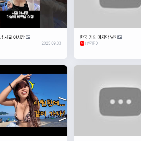
남 시골 야시장
한국 거의 마지막 날?
2025.09.03
1번가PD
M