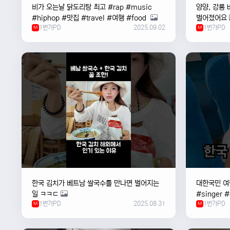
비가 오는날 ￼닭도리탕 최고 #rap #music
양양, 강릉 
#hiphop #맛집 #travel #여행 #food ￼
벌어졌어요
1번가PD
2025.09.02
1번가PD
M
M
한국 김치가 베트남 쌀국수를 만나면 벌어지는
대한국민 여행
일 ㅋㅋㄷ
#singer 
1번가PD
2025.08.31
1번가PD
M
#한국
M