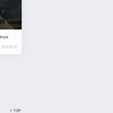
#rock
2025.08.29
TOP