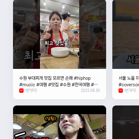
수원 부대찌개 맛집 모르면 손해 #hiphop
서울 노을 미
#music #여행 #맛집 #수원 #한국여행 #베
#coverso
1번가PD
2025.08.30
1번가PD
트남여자 #혼자여행
M
#한강
M