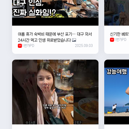
여름 휴가 숙박비 때문에 부산 포기… 대구 와서
신기한 베트
1번가PD
24시간 먹고 인생 위로받았습니다
M
1번가PD
2025.09.03
M