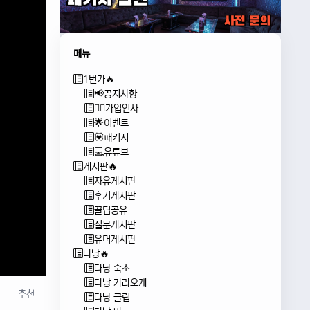
메뉴
1번가🔥
📢공지사항
🙇‍♂️가입인사
🌟이벤트
💟패키지
💻유튜브
게시판🔥
자유게시판
후기게시판
꿀팁공유
질문게시판
유머게시판
다낭🔥
다낭 숙소
다낭 가라오케
추천
다낭 클럽