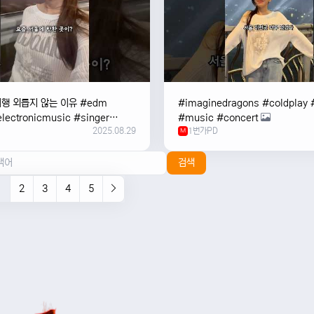
여행 외릅지 않는 이유 #edm
#imaginedragons #coldplay 
lectronicmusic #singer
#music #concert
2025.08.29
1번가PD
c #music #여행 #trending
M
검색
1
2
3
4
5