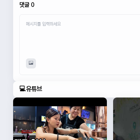
댓글 0
💻유튜브