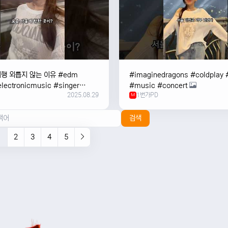
여행 외릅지 않는 이유 #edm
#imaginedragons #coldplay 
lectronicmusic #singer
#music #concert
2025.08.29
1번가PD
c #music #여행 #trending
M
검색
1
2
3
4
5