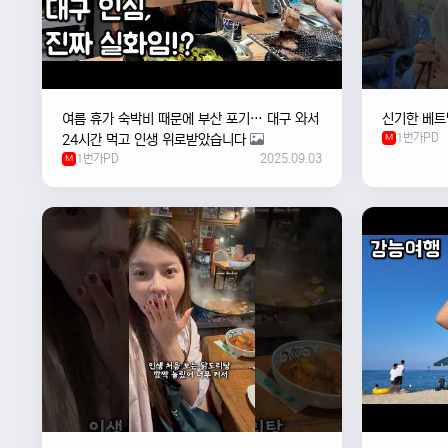
여름 휴가 숙박비 때문에 부산 포기… 대구 와서
신기한 베트
1번가PD
24시간 먹고 인생 위로받았습니다
M
1번가PD
2025.09.03
M