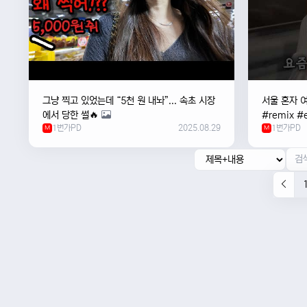
그냥 찍고 있었는데 “5천 원 내놔”... 속초 시장
서울 혼자 
에서 당한 썰🔥
#remix #e
1번가PD
2025.08.29
1번가PD
M
#newmusi
M