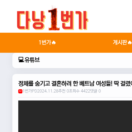
1번가🔥
게시판
💻유튜브
정체를 숨기고 결혼하려 한 베트남 여성들! 딱 걸렸
1번가PD
2024.11.28
추천 0
조회수 4422
댓글 0
M