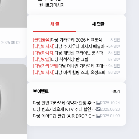
나트랑마사지
새 글
새 댓글
[꿀팁공유]
다낭 가라오케 2026 비교분석
3 일전
2025.09.02
[다낭마사지]
다낭 수 사우나 마사지 때밀이 및 누루 예약방법
54 일전
[다낭마사지]
다낭 개인실 프라이빗 룸스파
84 일전
[다낭맛집]
다낭 착석식당 탄 그릴
87 일전
[다낭가라오케]
다낭 더나인 가라오케 초대형 신상 karaoke
94 일전
[다낭마사지]
다낭 이색 힐링 스파, 요정스파
98 일전
🌟이벤트
더보기
다낭 한인 가라오케 예약자 한정 주류 이벤트 안내
2025.10.24
다낭 벤츠가라오케 KTV 주대 할인 해피아워 이벤트
2025.06.23
다낭 에어드랍 클럽 (AIR DROP CLUB) 오픈 이벤트!!
2025.04.09