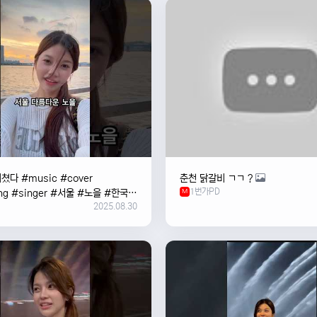
쳤다 #music #cover
춘천 닭갈비 ㄱㄱ ?
1번가PD
ng #singer #서울 #노을 #한국
M
2025.08.30