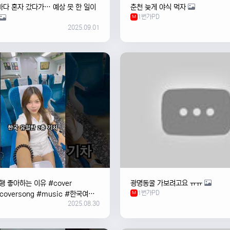
바다 혼자 갔다가… 예상 못 한 일이
춘천 늦게 야식 먹자
1번가PD
M
2025.09.01
 좋아하는 이유 #cover
광명동굴 가보려고요 ㅠㅠ
1번가PD
#coversong #music #한국여행
M
2025.08.30