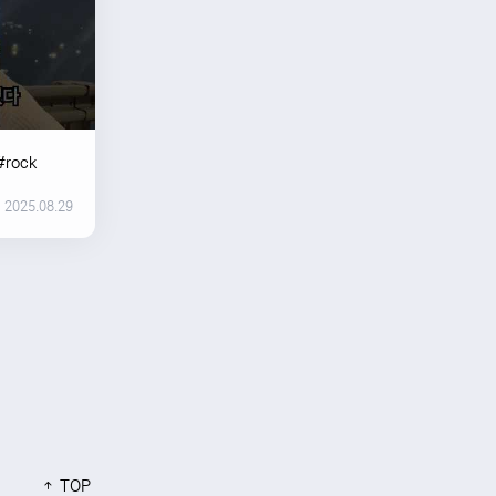
#rock
2025.08.29
TOP