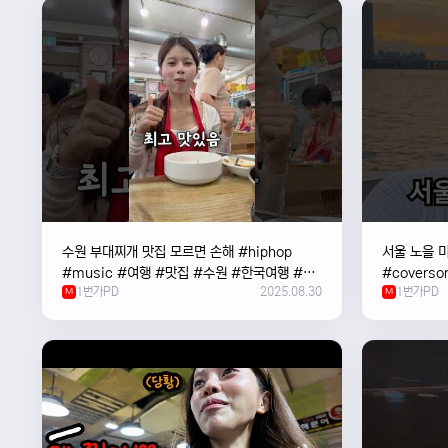
수원 부대찌개 맛집 모르면 손해 #hiphop
서울 노을 미
#music #여행 #맛집 #수원 #한국여행 #베
#coverso
1번가PD
2025.08.30
1번가PD
트남여자 #혼자여행
M
#한강
M