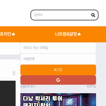
호치민🔥
나트랑&달랏🔥
로그인
비밀번호 찾기
회원가입