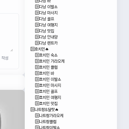
다낭 바
다낭 이발소
다낭 마사지
다낭 골프
다낭 여행지
다낭 맛집
다낭 안내양
다낭 렌트카
호치민🔥
호치민 숙소
작성
호치민 가라오케
호치민 클럽
호치민 바
호치민 이발소
호치민 마사지
호치민 골프
호치민 여행지
호치민 맛집
나트랑&달랏🔥
나트랑가라오케
나트랑클럽
나트랑이발소