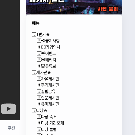
메뉴
1번가🔥
📢공지사항
🙇‍♂️가입인사
🌟이벤트
💟패키지
💻유튜브
게시판🔥
자유게시판
후기게시판
꿀팁공유
질문게시판
유머게시판
다낭🔥
다낭 숙소
다낭 가라오케
추천
다낭 클럽