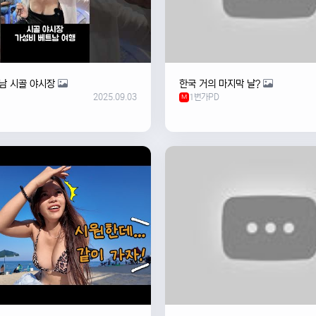
남 시골 야시장
한국 거의 마지막 날?
2025.09.03
1번가PD
M