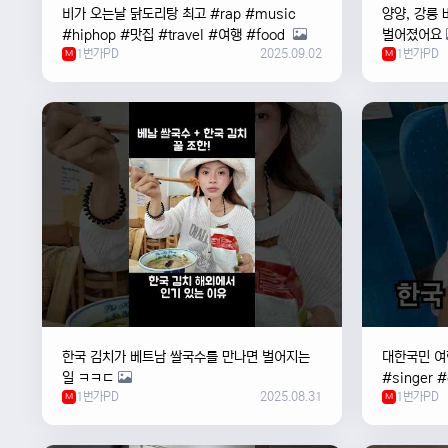
비가 오는날 ￼닭도리탕 최고 #rap #music
양양, 강릉 
#hiphop #맛집 #travel #여행 #food ￼
벌어졌어요
1번가PD
2025.09.02
1번가PD
M
M
한국 김치가 베트남 쌀국수를 만나면 벌어지는
대한국민 여행
일 ㅋㅋㄷ
#singer 
1번가PD
2025.08.31
1번가PD
M
#한국
M