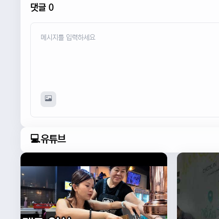
댓글 0
💻유튜브