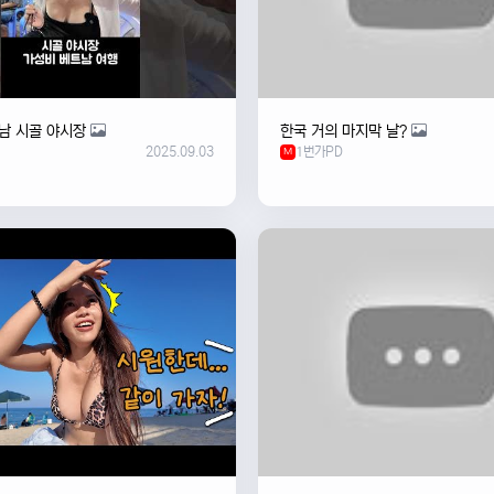
남 시골 야시장
한국 거의 마지막 날?
2025.09.03
1번가PD
M