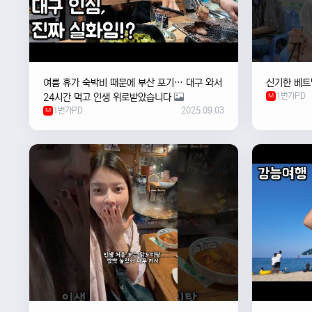
여름 휴가 숙박비 때문에 부산 포기… 대구 와서
신기한 베트
1번가PD
24시간 먹고 인생 위로받았습니다
M
1번가PD
2025.09.03
M