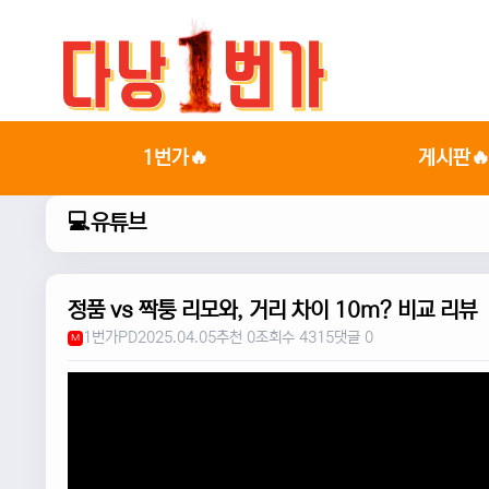
1번가🔥
게시판
💻유튜브
정품 vs 짝퉁 리모와, 거리 차이 10m? 비교 리뷰
1번가PD
2025.04.05
추천 0
조회수 4315
댓글 0
M