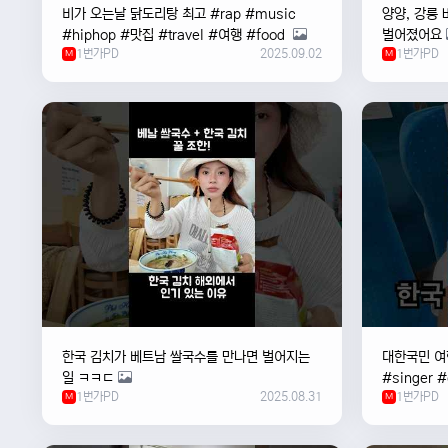
비가 오는날 ￼닭도리탕 최고 #rap #music
양양, 강릉 
#hiphop #맛집 #travel #여행 #food ￼
벌어졌어요
1번가PD
2025.09.02
1번가PD
M
M
한국 김치가 베트남 쌀국수를 만나면 벌어지는
대한국민 여행
일 ㅋㅋㄷ
#singer 
1번가PD
2025.08.31
1번가PD
M
#한국
M