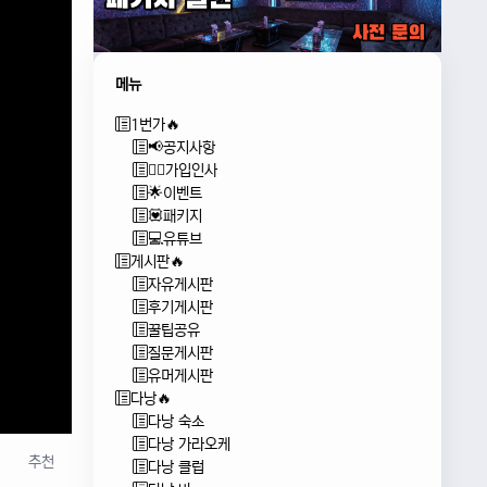
메뉴
1번가🔥
📢공지사항
🙇‍♂️가입인사
🌟이벤트
💟패키지
💻유튜브
게시판🔥
자유게시판
후기게시판
꿀팁공유
질문게시판
유머게시판
다낭🔥
다낭 숙소
다낭 가라오케
추천
다낭 클럽