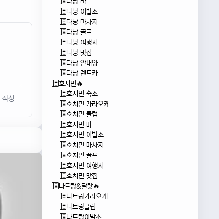
다낭 바
다낭 이발소
다낭 마사지
다낭 골프
다낭 여행지
다낭 맛집
다낭 안내양
다낭 렌트카
호치민🔥
호치민 숙소
작성
호치민 가라오케
호치민 클럽
호치민 바
호치민 이발소
호치민 마사지
호치민 골프
호치민 여행지
호치민 맛집
나트랑&달랏🔥
나트랑가라오케
나트랑클럽
나트랑이발소