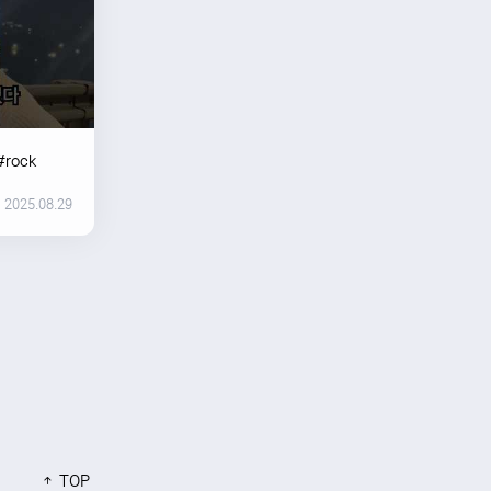
#rock
2025.08.29
TOP