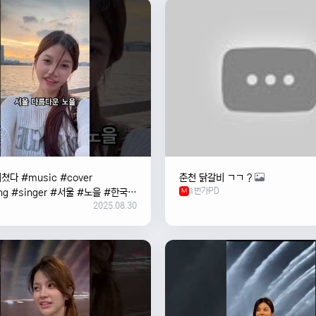
쳤다 #music #cover
춘천 닭갈비 ㄱㄱ ?
1번가PD
ng #singer #서울 #노을 #한국
M
2025.08.30