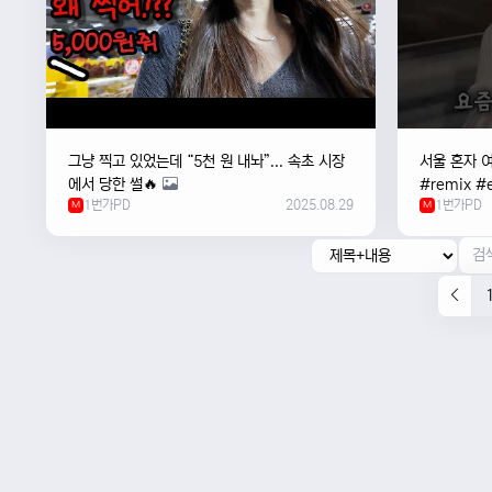
그냥 찍고 있었는데 “5천 원 내놔”... 속초 시장
서울 혼자 
에서 당한 썰🔥
#remix #e
1번가PD
2025.08.29
1번가PD
M
#newmusi
M