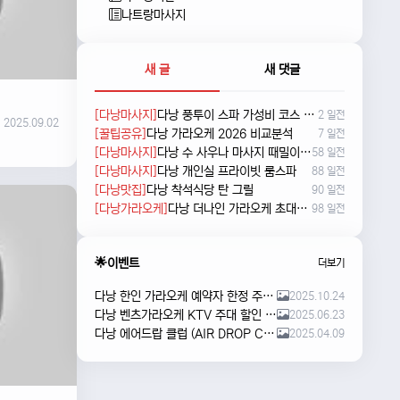
나트랑마사지
새 글
새 댓글
[다낭마사지]
다낭 풍투이 스파 가성비 코스 새로 나왔네요
2 일전
2025.09.02
[꿀팁공유]
다낭 가라오케 2026 비교분석
7 일전
[다낭마사지]
다낭 수 사우나 마사지 때밀이 및 누루 예약방법
58 일전
[다낭마사지]
다낭 개인실 프라이빗 룸스파
88 일전
[다낭맛집]
다낭 착석식당 탄 그릴
90 일전
[다낭가라오케]
다낭 더나인 가라오케 초대형 신상 karaoke
98 일전
🌟이벤트
더보기
다낭 한인 가라오케 예약자 한정 주류 이벤트 안내
2025.10.24
다낭 벤츠가라오케 KTV 주대 할인 해피아워 이벤트
2025.06.23
다낭 에어드랍 클럽 (AIR DROP CLUB) 오픈 이벤트!!
2025.04.09