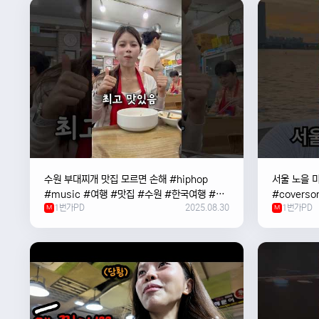
수원 부대찌개 맛집 모르면 손해 #hiphop
서울 노을 미
#music #여행 #맛집 #수원 #한국여행 #베
#coverso
1번가PD
2025.08.30
1번가PD
트남여자 #혼자여행
M
#한강
M