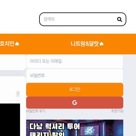
호치민🔥
나트랑&달랏🔥
로그인
비밀번호 찾기
회원가입