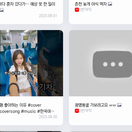
바다 혼자 갔다가… 예상 못 한 일이
춘천 늦게 야식 먹자
1번가PD
M
2025.09.01
 좋아하는 이유 #cover
광명동굴 가보려고요 ㅠㅠ
1번가PD
#coversong #music #한국여행
M
2025.08.30