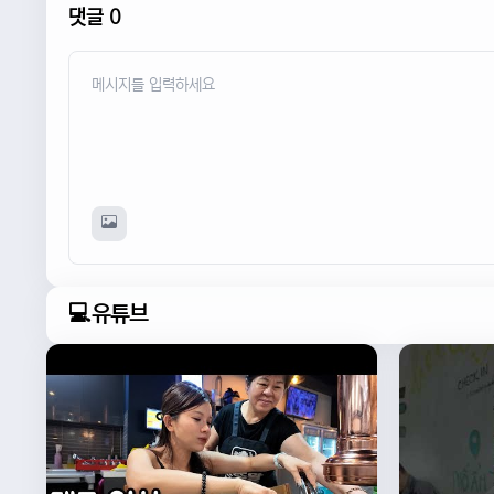
댓글 0
💻유튜브