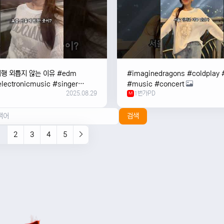
여행 외릅지 않는 이유 #edm
#imaginedragons #coldplay 
lectronicmusic #singer
#music #concert
2025.08.29
1번가PD
c #music #여행 #trending
M
검색
1
2
3
4
5