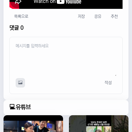
목록으로
저장
공유
추천
댓글 0
작성
💻유튜브