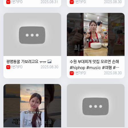
1번가PD
2025.08.31
1번가PD
2025.08.30
M
#coversong #music #한국
M
여행 #한국
광명동굴 가보려고요 ㅠㅠ
수원 부대찌개 맛집 모르면 손해
1번가PD
2025.08.30
M
#hiphop #music #여행 #맛
1번가PD
2025.08.30
집 #수원 #한국여행 #베트남여
M
자 #혼자여행