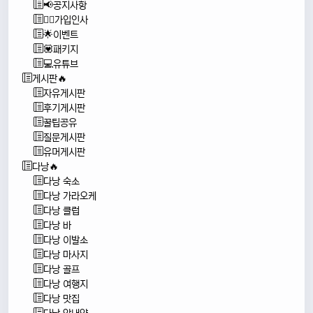
📢공지사항
🙇‍♂️가입인사
🌟이벤트
💟패키지
💻유튜브
게시판🔥
자유게시판
후기게시판
꿀팁공유
질문게시판
유머게시판
다낭🔥
다낭 숙소
다낭 가라오케
다낭 클럽
다낭 바
다낭 이발소
다낭 마사지
다낭 골프
다낭 여행지
다낭 맛집