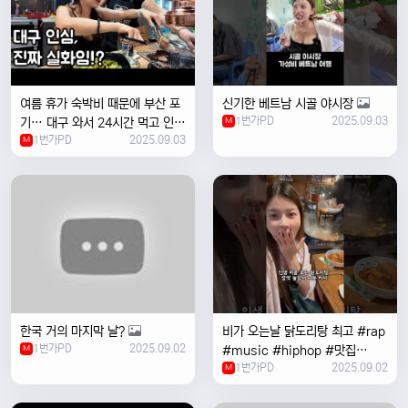
여름 휴가 숙박비 때문에 부산 포
신기한 베트남 시골 야시장
1번가PD
2025.09.03
기… 대구 와서 24시간 먹고 인생
M
1번가PD
2025.09.03
위로받았습니다
M
한국 거의 마지막 날?
비가 오는날 ￼닭도리탕 최고 #rap
1번가PD
2025.09.02
M
#music #hiphop #맛집
1번가PD
2025.09.02
#travel #여행 #food ￼
M