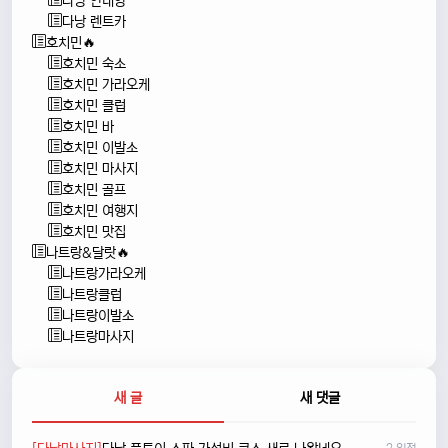
다낭 안내양
다낭 렌트카
호치민🔥
호치민 숙소
호치민 가라오케
호치민 클럽
호치민 바
호치민 이발소
호치민 마사지
호치민 골프
호치민 여행지
호치민 맛집
나트랑&달랏🔥
나트랑가라오케
나트랑클럽
나트랑이발소
나트랑마사지
새 글
새 댓글