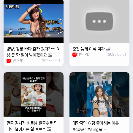
양양, 강릉 바다 혼자 갔다가… 예
춘천 늦게 야식 먹자
1번가PD
2025.08.31
상 못 한 일이 벌어졌어요
M
1번가PD
2025.09.01
M
한국 김치가 베트남 쌀국수를 만
대한국민 여행 좋아하는 이유
나면 벌어지는 일 ㅋㅋㄷ
#cover #singer