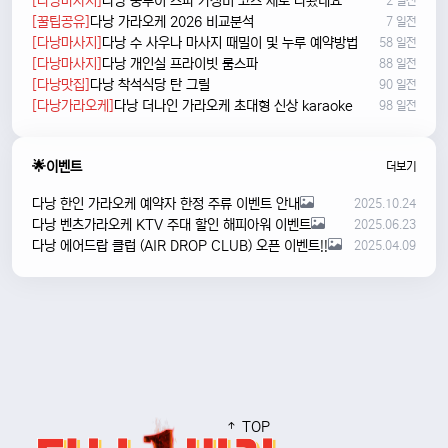
[다낭마사지]
다낭 풍투이 스파 가성비 코스 새로 나왔네요
2 일전
[꿀팁공유]
다낭 가라오케 2026 비교분석
7 일전
[다낭마사지]
다낭 수 사우나 마사지 때밀이 및 누루 예약방법
58 일전
[다낭마사지]
다낭 개인실 프라이빗 룸스파
88 일전
[다낭맛집]
다낭 착석식당 탄 그릴
90 일전
[다낭가라오케]
다낭 더나인 가라오케 초대형 신상 karaoke
98 일전
🌟이벤트
더보기
다낭 한인 가라오케 예약자 한정 주류 이벤트 안내
2025.10.24
다낭 벤츠가라오케 KTV 주대 할인 해피아워 이벤트
2025.06.23
다낭 에어드랍 클럽 (AIR DROP CLUB) 오픈 이벤트!!
2025.04.09
TOP