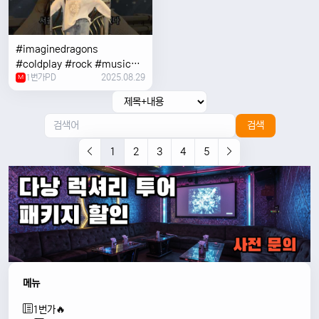
#imaginedragons
#coldplay #rock #music
1번가PD
2025.08.29
#concert
M
검색
1
2
3
4
5
메뉴
1번가🔥