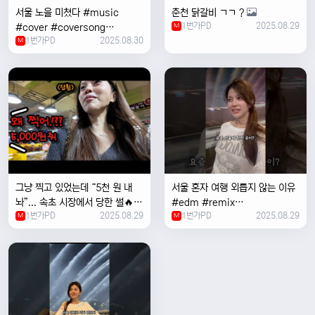
서울 노을 미쳤다 #music
춘천 닭갈비 ㄱㄱ ?
1번가PD
2025.08.29
#cover #coversong
M
1번가PD
2025.08.30
#singer #서울 #노을 #한국 #
M
한강
그냥 찍고 있었는데 “5천 원 내
서울 혼자 여행 외릅지 않는 이유
놔”... 속초 시장에서 당한 썰🔥
#edm #remix
1번가PD
2025.08.29
1번가PD
2025.08.29
M
#electronicmusic #singer
M
#newmusic #music #여행
#trending