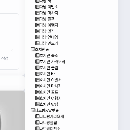
다낭 바
다낭 이발소
다낭 마사지
다낭 골프
다낭 여행지
다낭 맛집
다낭 안내양
다낭 렌트카
호치민🔥
호치민 숙소
작성
호치민 가라오케
호치민 클럽
호치민 바
호치민 이발소
호치민 마사지
호치민 골프
호치민 여행지
호치민 맛집
나트랑&달랏🔥
나트랑가라오케
나트랑클럽
나트랑이발소