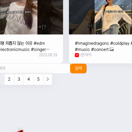
여행 외릅지 않는 이유 #edm
#imaginedragons #coldplay 
lectronicmusic #singer
#music #concert
2025.08.29
1번가PD
c #music #여행 #trending
M
검색
1
2
3
4
5