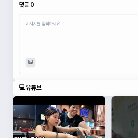
댓글 0
💻유튜브