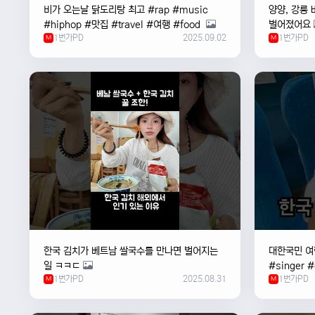
비가 오는날 ￼닭도리탕 최고 #rap #music
양양, 강릉 
#hiphop #맛집 #travel #여행 #food ￼
벌어졌어요
1번가PD
2025.09.02
1번가PD
M
M
한국 김치가 베트남 쌀국수를 만나면 벌어지는
대한국민 여행
일 ㅋㅋㄷ
#singer 
1번가PD
2025.08.31
1번가PD
M
#한국
M