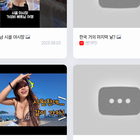
남 시골 야시장
한국 거의 마지막 날?
2025.09.03
1번가PD
M