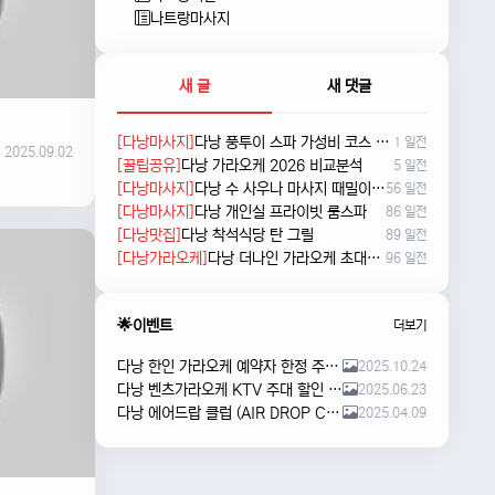
나트랑마사지
새 글
새 댓글
[다낭마사지]
다낭 풍투이 스파 가성비 코스 새로 나왔네요
1 일전
2025.09.02
[꿀팁공유]
다낭 가라오케 2026 비교분석
5 일전
[다낭마사지]
다낭 수 사우나 마사지 때밀이 및 누루 예약방법
56 일전
[다낭마사지]
다낭 개인실 프라이빗 룸스파
86 일전
[다낭맛집]
다낭 착석식당 탄 그릴
89 일전
[다낭가라오케]
다낭 더나인 가라오케 초대형 신상 karaoke
96 일전
🌟이벤트
더보기
다낭 한인 가라오케 예약자 한정 주류 이벤트 안내
2025.10.24
다낭 벤츠가라오케 KTV 주대 할인 해피아워 이벤트
2025.06.23
다낭 에어드랍 클럽 (AIR DROP CLUB) 오픈 이벤트!!
2025.04.09