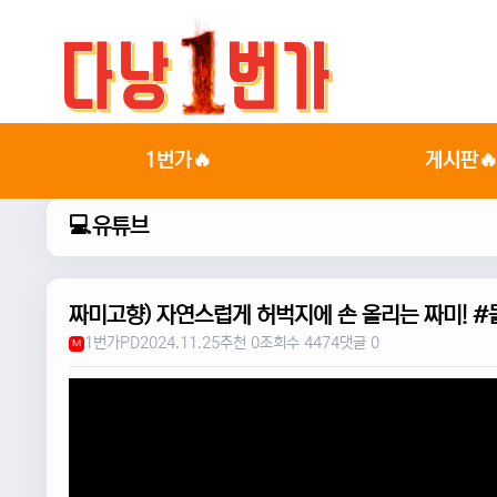
1번가🔥
게시판
💻유튜브
짜미고향) 자연스럽게 허벅지에 손 올리는 짜미! 
1번가PD
2024.11.25
추천 0
조회수 4474
댓글 0
M