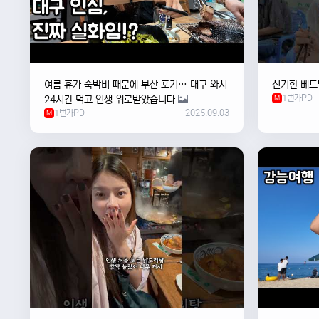
여름 휴가 숙박비 때문에 부산 포기… 대구 와서
신기한 베트
1번가PD
24시간 먹고 인생 위로받았습니다
M
1번가PD
2025.09.03
M