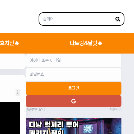
호치민🔥
나트랑&달랏🔥
로그인
비밀번호 찾기
회원가입