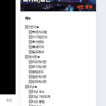
메뉴
1번가🔥
📢공지사항
🙇‍♂️가입인사
🌟이벤트
💟패키지
💻유튜브
게시판🔥
자유게시판
후기게시판
꿀팁공유
질문게시판
유머게시판
다낭🔥
다낭 숙소
다낭 가라오케
추천
다낭 클럽