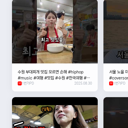
수원 부대찌개 맛집 모르면 손해 #hiphop
서울 노을 미
#music #여행 #맛집 #수원 #한국여행 #베
#coverso
1번가PD
2025.08.30
1번가PD
트남여자 #혼자여행
M
#한강
M