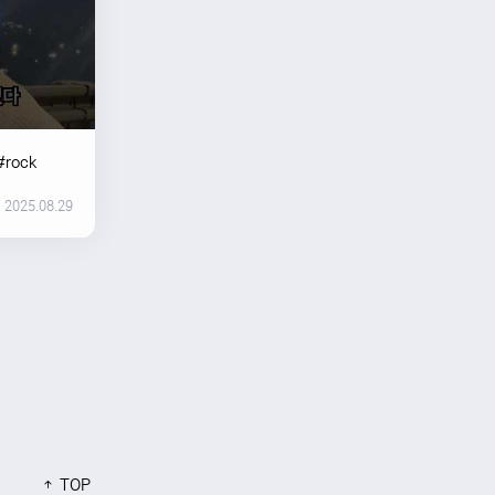
#rock
2025.08.29
TOP