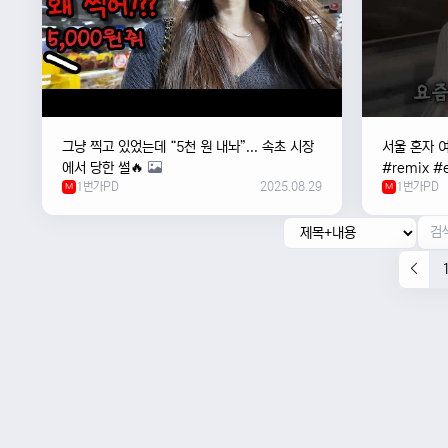
그냥 찍고 있었는데 “5천 원 내놔”... 속초 시장
서울 혼자 
에서 당한 썰🔥
#remix #e
1번가PD
2025.08.29
1번가PD
M
#newmusi
M