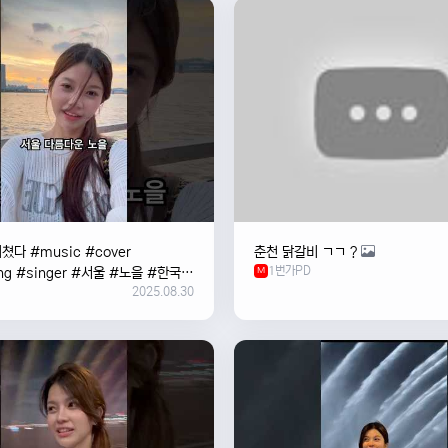
쳤다 #music #cover
춘천 닭갈비 ㄱㄱ ?
1번가PD
ng #singer #서울 #노을 #한국
M
2025.08.30