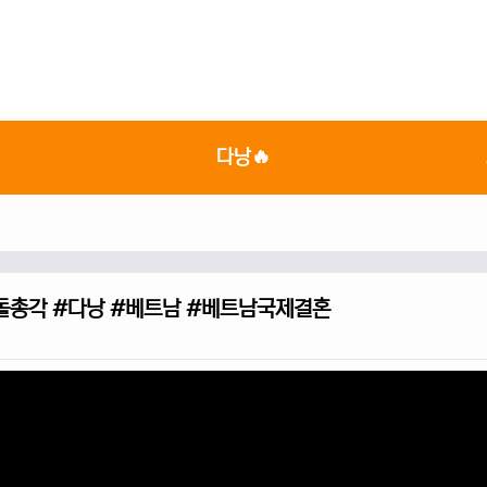

다낭🔥
#돌총각 #다낭 #베트남 #베트남국제결혼