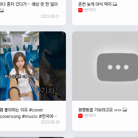
바다 혼자 갔다가… 예상 못 한 일이
춘천 늦게 야식 먹자
1번가PD
M
2025.09.01
 좋아하는 이유 #cover
광명동굴 가보려고요 ㅠㅠ
1번가PD
#coversong #music #한국여행
M
2025.08.30