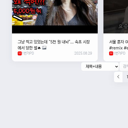
그냥 찍고 있었는데 “5천 원 내놔”... 속초 시장
서울 혼자 
에서 당한 썰🔥
#remix #e
1번가PD
2025.08.29
1번가PD
M
#newmusi
M