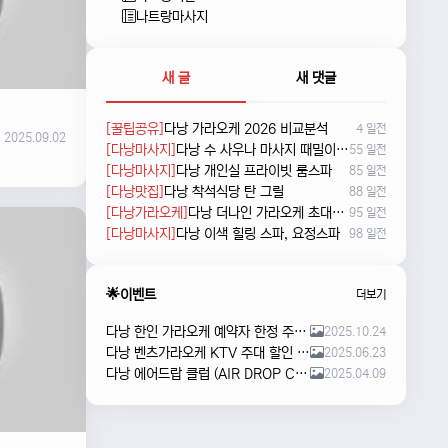
나트랑마사지
새 글
새 댓글
[꿀팁공유]
다낭 가라오케 2026 비교분석
4 일전
2025.09.02
[다낭마사지]
다낭 수 사우나 마사지 때밀이 및 누루 예약방법
55 일전
[다낭마사지]
다낭 개인실 프라이빗 룸스파
85 일전
[다낭맛집]
다낭 착석식당 탄 그릴
88 일전
[다낭가라오케]
다낭 더나인 가라오케 초대형 신상 karaoke
95 일전
[다낭마사지]
다낭 이색 힐링 스파, 요정스파
98 일전
🌟이벤트
더보기
다낭 한인 가라오케 예약자 한정 주류 이벤트 안내
2025.10.24
다낭 벤츠가라오케 KTV 주대 할인 해피아워 이벤트
2025.06.23
다낭 에어드랍 클럽 (AIR DROP CLUB) 오픈 이벤트!!
2025.04.09