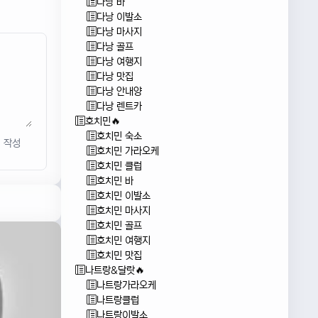
다낭 바
다낭 이발소
다낭 마사지
다낭 골프
다낭 여행지
다낭 맛집
다낭 안내양
다낭 렌트카
호치민🔥
호치민 숙소
작성
호치민 가라오케
호치민 클럽
호치민 바
호치민 이발소
호치민 마사지
호치민 골프
호치민 여행지
호치민 맛집
나트랑&달랏🔥
나트랑가라오케
나트랑클럽
나트랑이발소