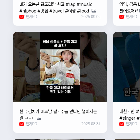
비가 오는날 ￼닭도리탕 최고 #rap #music
양양, 강릉 
#hiphop #맛집 #travel #여행 #food ￼
벌어졌어요
1번가PD
2025.09.02
1번가PD
M
M
한국 김치가 베트남 쌀국수를 만나면 벌어지는
대한국민 여행
일 ㅋㅋㄷ
#singer 
1번가PD
2025.08.31
1번가PD
M
#한국
M