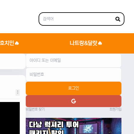
호치민🔥
나트랑&달랏🔥
로그인
비밀번호 찾기
회원가입