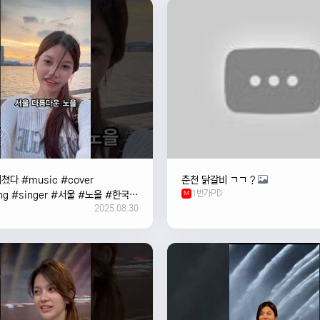
쳤다 #music #cover
춘천 닭갈비 ㄱㄱ ?
1번가PD
ng #singer #서울 #노을 #한국
M
2025.08.30