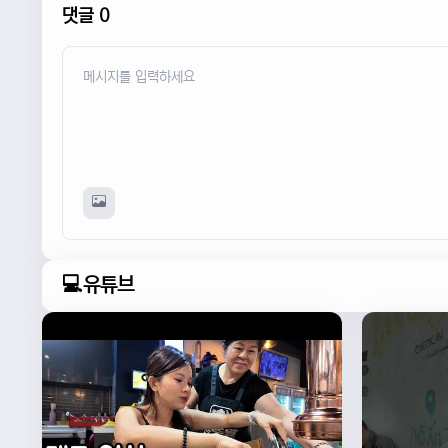
댓글 0
💻유튜브