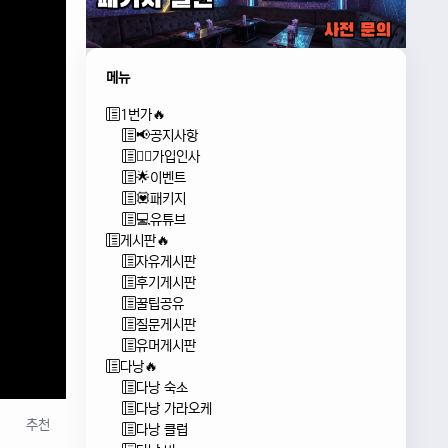
메뉴
1번가🔥
📢공지사항
🙇‍♂️가입인사
🌟이벤트
💟패키지
💻유튜브
게시판🔥
자유게시판
후기게시판
꿀팁공유
질문게시판
유머게시판
다낭🔥
다낭 숙소
다낭 가라오케
추천
다낭 클럽