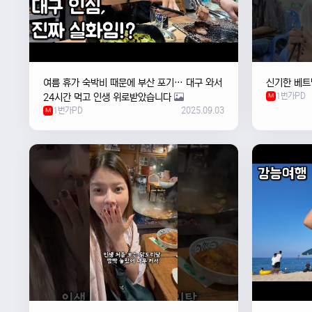
여름 휴가 숙박비 때문에 부산 포기… 대구 와서
신기한 베트
1번가PD
24시간 먹고 인생 위로받았습니다
M
1번가PD
2025.09.03
M