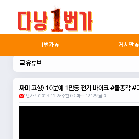
1번가🔥
게시판
💻유튜브
짜미 고향) 10분에 1만동 전기 바이크 #돌총각 
1번가PD
2024.11.25
추천 0
조회수 4242
댓글 0
M