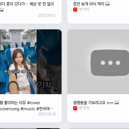
바다 혼자 갔다가… 예상 못 한 일이
춘천 늦게 야식 먹자
1번가PD
M
2025.09.01
 좋아하는 이유 #cover
광명동굴 가보려고요 ㅠㅠ
1번가PD
#coversong #music #한국여행
M
2025.08.30