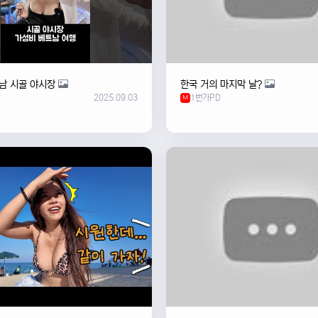
남 시골 야시장
한국 거의 마지막 날?
2025.09.03
1번가PD
M