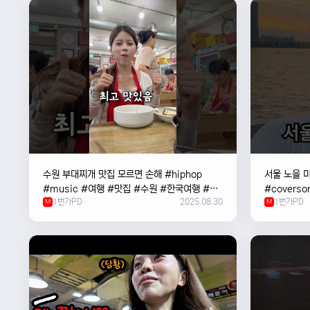
수원 부대찌개 맛집 모르면 손해 #hiphop
서울 노을 미
#music #여행 #맛집 #수원 #한국여행 #베
#coverso
1번가PD
2025.08.30
1번가PD
트남여자 #혼자여행
M
#한강
M