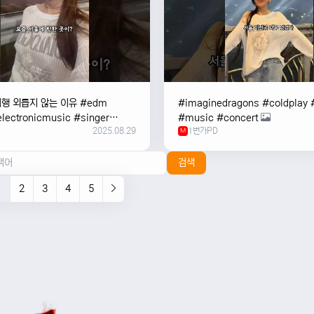
여행 외릅지 않는 이유 #edm
#imaginedragons #coldplay 
lectronicmusic #singer
#music #concert
2025.08.29
1번가PD
c #music #여행 #trending
M
검색
1
2
3
4
5