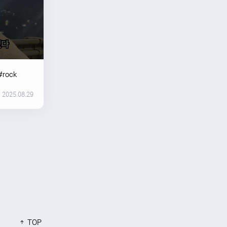
#rock
2025.08.29
TOP