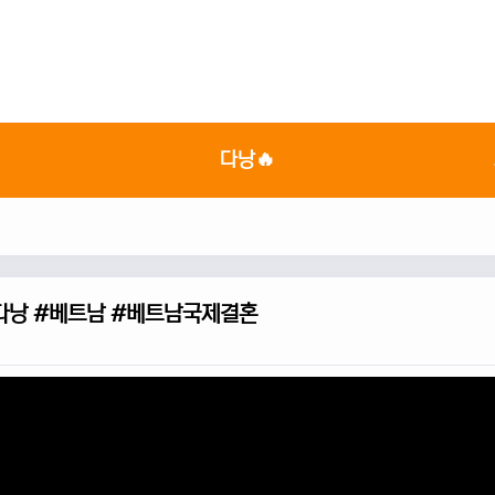

다낭🔥
#다낭 #베트남 #베트남국제결혼