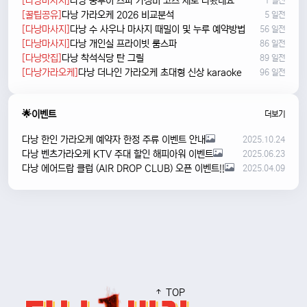
[다낭마사지]
다낭 풍투이 스파 가성비 코스 새로 나왔네요
1 일전
[꿀팁공유]
다낭 가라오케 2026 비교분석
5 일전
[다낭마사지]
다낭 수 사우나 마사지 때밀이 및 누루 예약방법
56 일전
[다낭마사지]
다낭 개인실 프라이빗 룸스파
86 일전
[다낭맛집]
다낭 착석식당 탄 그릴
89 일전
[다낭가라오케]
다낭 더나인 가라오케 초대형 신상 karaoke
96 일전
🌟이벤트
더보기
다낭 한인 가라오케 예약자 한정 주류 이벤트 안내
2025.10.24
다낭 벤츠가라오케 KTV 주대 할인 해피아워 이벤트
2025.06.23
다낭 에어드랍 클럽 (AIR DROP CLUB) 오픈 이벤트!!
2025.04.09
TOP