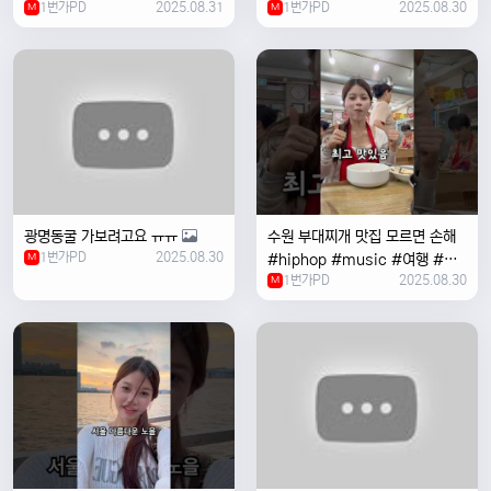
1번가PD
2025.08.31
1번가PD
2025.08.30
M
#coversong #music #한국
M
여행 #한국
광명동굴 가보려고요 ㅠㅠ
수원 부대찌개 맛집 모르면 손해
1번가PD
2025.08.30
M
#hiphop #music #여행 #맛
1번가PD
2025.08.30
집 #수원 #한국여행 #베트남여
M
자 #혼자여행