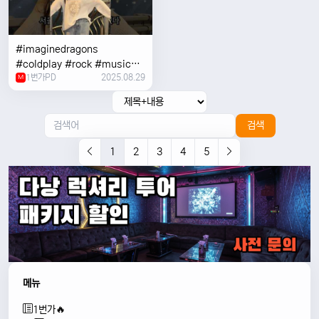
#imaginedragons
#coldplay #rock #music
1번가PD
2025.08.29
#concert
M
검색
1
2
3
4
5
메뉴
1번가🔥