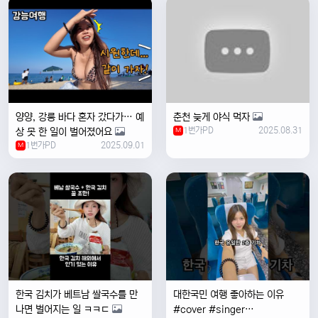
양양, 강릉 바다 혼자 갔다가… 예
춘천 늦게 야식 먹자
1번가PD
2025.08.31
상 못 한 일이 벌어졌어요
M
1번가PD
2025.09.01
M
한국 김치가 베트남 쌀국수를 만
대한국민 여행 좋아하는 이유
나면 벌어지는 일 ㅋㅋㄷ
#cover #singer