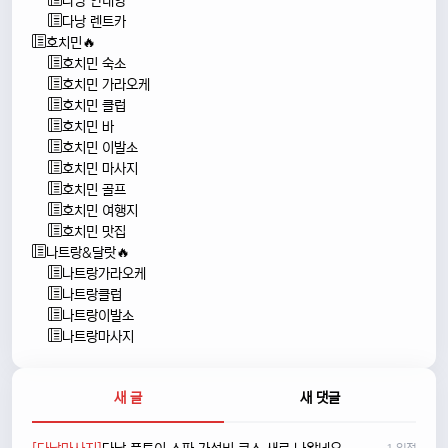
다낭 안내양
다낭 렌트카
호치민🔥
호치민 숙소
호치민 가라오케
호치민 클럽
호치민 바
호치민 이발소
호치민 마사지
호치민 골프
호치민 여행지
호치민 맛집
나트랑&달랏🔥
나트랑가라오케
나트랑클럽
나트랑이발소
나트랑마사지
새 글
새 댓글