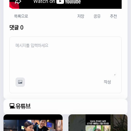
목록으로
저장
공유
추천
댓글 0
작성
💻유튜브