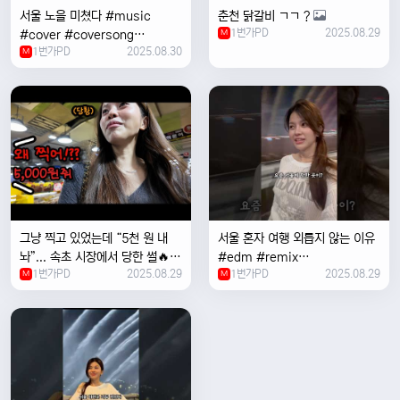
서울 노을 미쳤다 #music
춘천 닭갈비 ㄱㄱ ?
1번가PD
2025.08.29
#cover #coversong
M
1번가PD
2025.08.30
#singer #서울 #노을 #한국 #
M
한강
그냥 찍고 있었는데 “5천 원 내
서울 혼자 여행 외릅지 않는 이유
놔”... 속초 시장에서 당한 썰🔥
#edm #remix
1번가PD
2025.08.29
1번가PD
2025.08.29
M
#electronicmusic #singer
M
#newmusic #music #여행
#trending