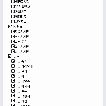
📢공지사항
🙇‍♂️가입인사
🌟이벤트
💟패키지
💻유튜브
게시판🔥
자유게시판
후기게시판
꿀팁공유
질문게시판
유머게시판
다낭🔥
다낭 숙소
다낭 가라오케
다낭 클럽
다낭 바
다낭 이발소
다낭 마사지
다낭 골프
다낭 여행지
다낭 맛집