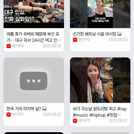
여름 휴가 숙박비 때문에 부산 포
신기한 베트남 시골 야시장
1번가PD
2025.09.03
기… 대구 와서 24시간 먹고 인생
M
1번가PD
2025.09.03
위로받았습니다
M
한국 거의 마지막 날?
비가 오는날 ￼닭도리탕 최고 #rap
1번가PD
2025.09.02
M
#music #hiphop #맛집
1번가PD
2025.09.02
#travel #여행 #food ￼
M