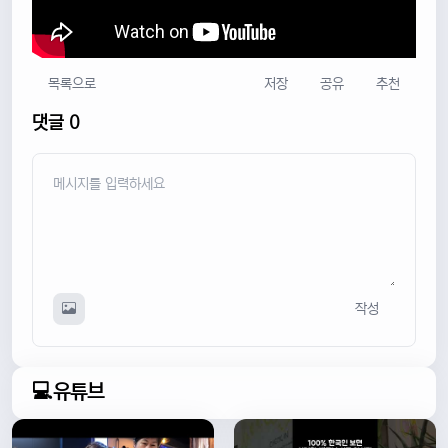
목록으로
저장
공유
추천
댓글 0
작성
💻유튜브