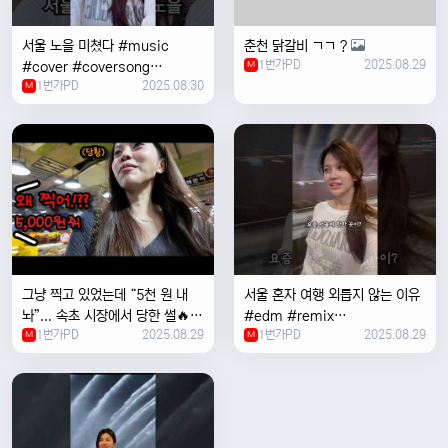
서울 노을 미쳤다 #music
춘천 닭갈비 ㄱㄱ ?
1번가PD
2025.08.29
#cover #coversong
M
1번가PD
2025.08.30
#singer #서울 #노을 #한국 #
M
한강
그냥 찍고 있었는데 “5천 원 내
서울 혼자 여행 외릅지 않는 이유
놔”... 속초 시장에서 당한 썰🔥
#edm #remix
1번가PD
2025.08.29
1번가PD
2025.08.29
M
#electronicmusic #singer
M
#newmusic #music #여행
#trending