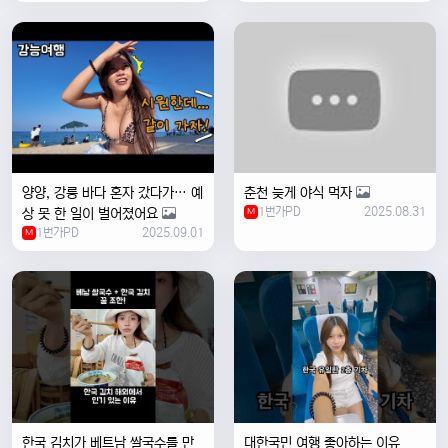
양양, 강릉 바다 혼자 갔다가… 예
춘천 늦게 야식 먹자
1번가PD
2025.08.31
상 못 한 일이 벌어졌어요
M
1번가PD
2025.09.01
M
한국 김치가 베트남 쌀국수를 만
대한국민 여행 좋아하는 이유