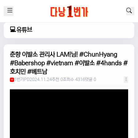
💻유튜브
춘향 이발소 관리사 LAM!님! #ChunHyang
#Babershop #vietnam #이발소 #4hands #
호치민 #베트남
1번가PD
2024.11.24
추천 0
조회수 4316
댓글 0
M