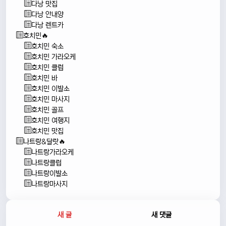
다낭 맛집
다낭 안내양
다낭 렌트카
호치민🔥
호치민 숙소
호치민 가라오케
호치민 클럽
호치민 바
호치민 이발소
호치민 마사지
호치민 골프
호치민 여행지
호치민 맛집
나트랑&달랏🔥
나트랑가라오케
나트랑클럽
나트랑이발소
나트랑마사지
새 글
새 댓글