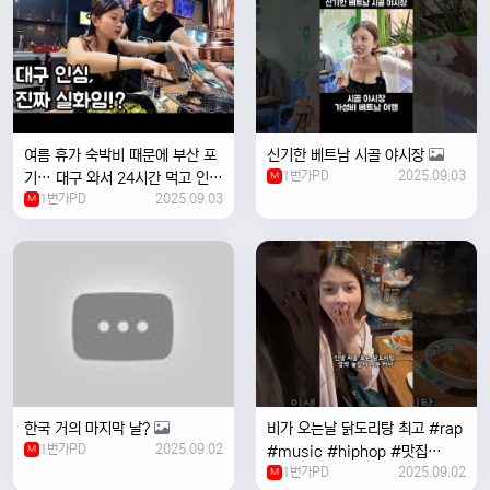
여름 휴가 숙박비 때문에 부산 포
신기한 베트남 시골 야시장
1번가PD
2025.09.03
기… 대구 와서 24시간 먹고 인생
M
1번가PD
2025.09.03
위로받았습니다
M
한국 거의 마지막 날?
비가 오는날 ￼닭도리탕 최고 #rap
1번가PD
2025.09.02
M
#music #hiphop #맛집
1번가PD
2025.09.02
#travel #여행 #food ￼
M