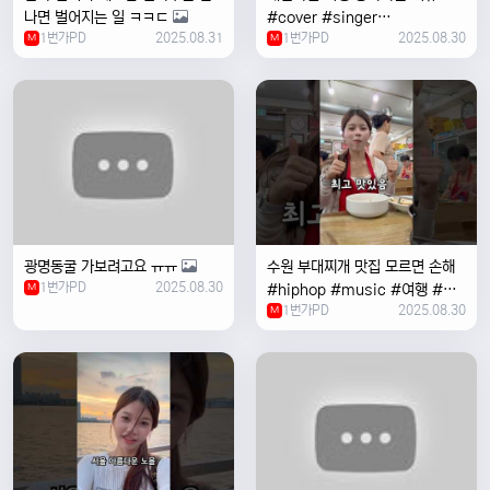
나면 벌어지는 일 ㅋㅋㄷ
#cover #singer
1번가PD
2025.08.31
1번가PD
2025.08.30
M
#coversong #music #한국
M
여행 #한국
광명동굴 가보려고요 ㅠㅠ
수원 부대찌개 맛집 모르면 손해
1번가PD
2025.08.30
M
#hiphop #music #여행 #맛
1번가PD
2025.08.30
집 #수원 #한국여행 #베트남여
M
자 #혼자여행