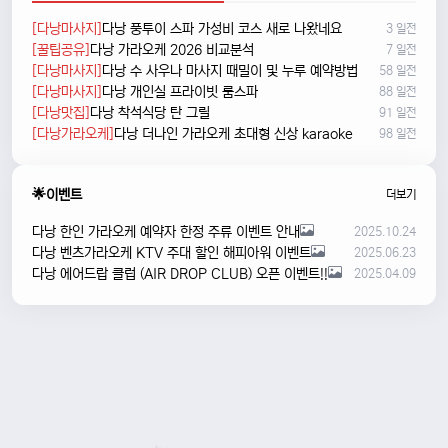
[다낭마사지]
다낭 풍투이 스파 가성비 코스 새로 나왔네요
3 일전
[꿀팁공유]
다낭 가라오케 2026 비교분석
7 일전
[다낭마사지]
다낭 수 사우나 마사지 때밀이 및 누루 예약방법
58 일전
[다낭마사지]
다낭 개인실 프라이빗 룸스파
88 일전
[다낭맛집]
다낭 착석식당 탄 그릴
91 일전
[다낭가라오케]
다낭 더나인 가라오케 초대형 신상 karaoke
98 일전
🌟이벤트
더보기
다낭 한인 가라오케 예약자 한정 주류 이벤트 안내
2025.10.24
다낭 벤츠가라오케 KTV 주대 할인 해피아워 이벤트
2025.06.23
다낭 에어드랍 클럽 (AIR DROP CLUB) 오픈 이벤트!!
2025.04.09