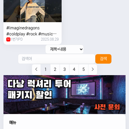
#imaginedragons
#coldplay #rock #music
1번가PD
2025.08.29
#concert
M
검색
1
2
3
4
5
메뉴