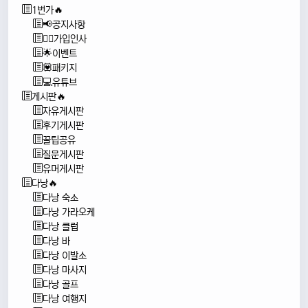
1번가🔥
📢공지사항
🙇‍♂️가입인사
🌟이벤트
💟패키지
💻유튜브
게시판🔥
자유게시판
후기게시판
꿀팁공유
질문게시판
유머게시판
다낭🔥
다낭 숙소
다낭 가라오케
다낭 클럽
다낭 바
다낭 이발소
다낭 마사지
다낭 골프
다낭 여행지