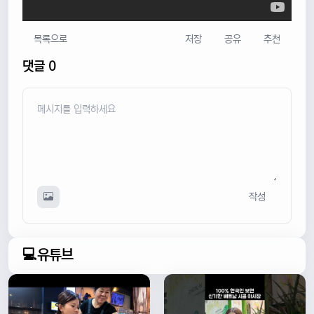
목록으로
저장
공유
추천
댓글 0
작성
💻유튜브