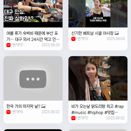
여름 휴가 숙박비 때문에 부산 포
신기한 베트남 시골 야시장
1번가PD
2025.09.03
기… 대구 와서 24시간 먹고 인생
M
1번가PD
2025.09.03
위로받았습니다
M
한국 거의 마지막 날?
비가 오는날 ￼닭도리탕 최고 #rap
1번가PD
2025.09.02
M
#music #hiphop #맛집
1번가PD
2025.09.02
#travel #여행 #food ￼
M