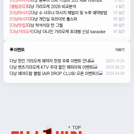
[다낭마사지]
다낭 풍투이 스파 가성비 코스 새로 나왔네요
57분전
[꿀팁공유]
다낭 가라오케 2026 비교분석
4 일전
[다낭마사지]
다낭 수 사우나 마사지 때밀이 및 누루 예약방법
55 일전
[다낭마사지]
다낭 개인실 프라이빗 룸스파
85 일전
[다낭맛집]
다낭 착석식당 탄 그릴
88 일전
[다낭가라오케]
다낭 더나인 가라오케 초대형 신상 karaoke
95 일전
🌟이벤트
더보기
다낭 한인 가라오케 예약자 한정 주류 이벤트 안내
2025.10.24
다낭 벤츠가라오케 KTV 주대 할인 해피아워 이벤트
2025.06.23
다낭 에어드랍 클럽 (AIR DROP CLUB) 오픈 이벤트!!
2025.04.09
TOP