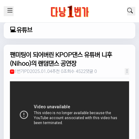
💻유튜브
팬미팅이 되어버린 KPOP댄스 유튜버 니후
(Nihoo)의 랜덤댄스 공연장
1번가PD
2025.01.04
추천 0
조회수 4522
댓글 0
M