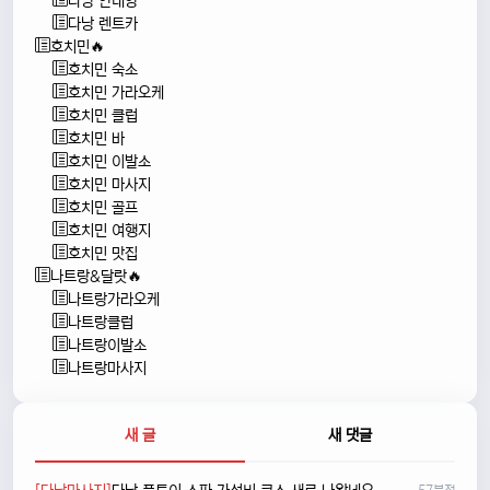
다낭 안내양
다낭 렌트카
호치민🔥
호치민 숙소
호치민 가라오케
호치민 클럽
호치민 바
호치민 이발소
호치민 마사지
호치민 골프
호치민 여행지
호치민 맛집
나트랑&달랏🔥
나트랑가라오케
나트랑클럽
나트랑이발소
나트랑마사지
새 글
새 댓글