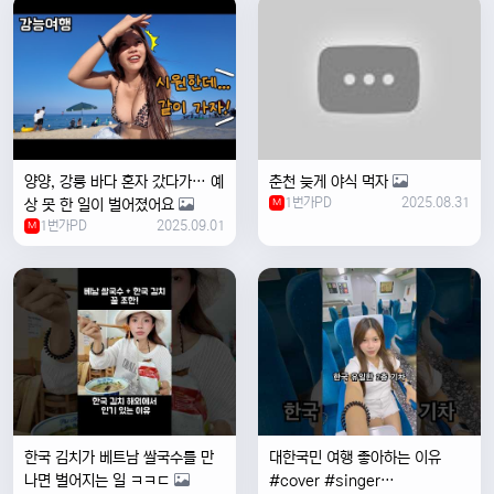
양양, 강릉 바다 혼자 갔다가… 예
춘천 늦게 야식 먹자
1번가PD
2025.08.31
상 못 한 일이 벌어졌어요
M
1번가PD
2025.09.01
M
한국 김치가 베트남 쌀국수를 만
대한국민 여행 좋아하는 이유
나면 벌어지는 일 ㅋㅋㄷ
#cover #singer