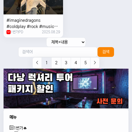
#imaginedragons
#coldplay #rock #music
1번가PD
2025.08.29
#concert
M
검색
1
2
3
4
5
메뉴
1번가🔥