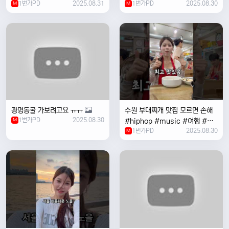
1번가PD
2025.08.31
1번가PD
2025.08.30
M
#coversong #music #한국
M
여행 #한국
광명동굴 가보려고요 ㅠㅠ
수원 부대찌개 맛집 모르면 손해
1번가PD
2025.08.30
M
#hiphop #music #여행 #맛
1번가PD
2025.08.30
집 #수원 #한국여행 #베트남여
M
자 #혼자여행