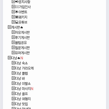
📢공지사항
🙇‍♂️가입인사
🌟이벤트
💟패키지
💻유튜브
게시판🔥
자유게시판
후기게시판
꿀팁공유
질문게시판
유머게시판
다낭🔥
N
다낭 숙소
다낭 가라오케
다낭 클럽
다낭 바
다낭 이발소
다낭 마사지
N
다낭 골프
다낭 여행지
다낭 맛집