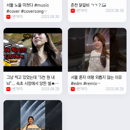
서울 노을 미쳤다 #music
춘천 닭갈비 ㄱㄱ ?
1번가PD
2025.08.29
#cover #coversong
M
1번가PD
2025.08.30
#singer #서울 #노을 #한국 #
M
한강
그냥 찍고 있었는데 “5천 원 내
서울 혼자 여행 외릅지 않는 이유
놔”... 속초 시장에서 당한 썰🔥
#edm #remix
1번가PD
2025.08.29
1번가PD
2025.08.29
M
#electronicmusic #singer
M
#newmusic #music #여행
#trending