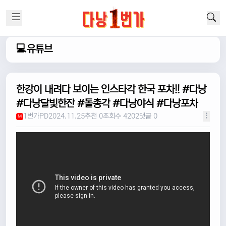
💻유튜브
한강이 내려다 보이는 인스타각 한국 포차!! #다낭
#다낭달빛한잔 #돌총각 #다낭야식 #다낭포차
1번가PD
2024.11.25
추천 0
조회수 4202
댓글 0
M