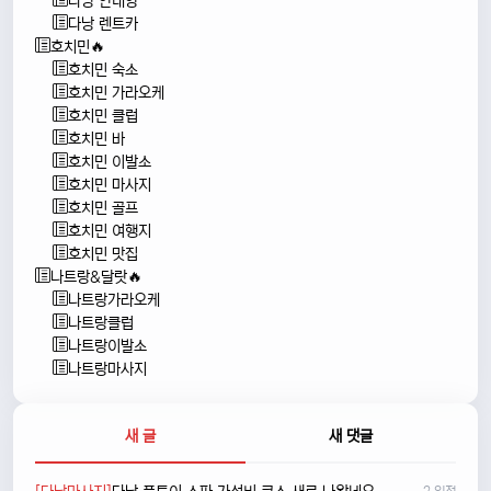
다낭 안내양
다낭 렌트카
호치민🔥
호치민 숙소
호치민 가라오케
호치민 클럽
호치민 바
호치민 이발소
호치민 마사지
호치민 골프
호치민 여행지
호치민 맛집
나트랑&달랏🔥
나트랑가라오케
나트랑클럽
나트랑이발소
나트랑마사지
새 글
새 댓글