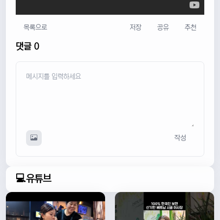
목록으로
저장
공유
추천
댓글 0
작성
💻유튜브