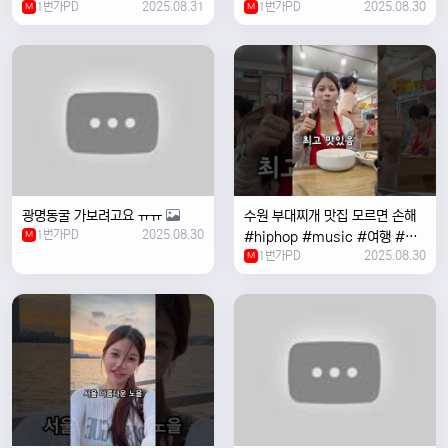
1번가PD
2025.08.31
1번가PD
2025.08.30
M
#coversong #music #한국
M
여행 #한국
광명동굴 가보려고요 ㅠㅠ
수원 부대찌개 맛집 모르면 손해
1번가PD
2025.08.30
M
#hiphop #music #여행 #맛
1번가PD
2025.08.30
집 #수원 #한국여행 #베트남여
M
자 #혼자여행