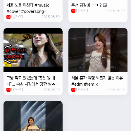
서울 노을 미쳤다 #music
춘천 닭갈비 ㄱㄱ ?
1번가PD
2025.08.29
#cover #coversong
M
1번가PD
2025.08.30
#singer #서울 #노을 #한국 #
M
한강
그냥 찍고 있었는데 “5천 원 내
서울 혼자 여행 외릅지 않는 이유
놔”... 속초 시장에서 당한 썰🔥
#edm #remix
1번가PD
2025.08.29
1번가PD
2025.08.29
M
#electronicmusic #singer
M
#newmusic #music #여행
#trending