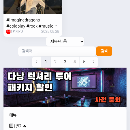
#imaginedragons
#coldplay #rock #music
1번가PD
2025.08.29
#concert
M
검색
1
2
3
4
5
메뉴
1번가🔥