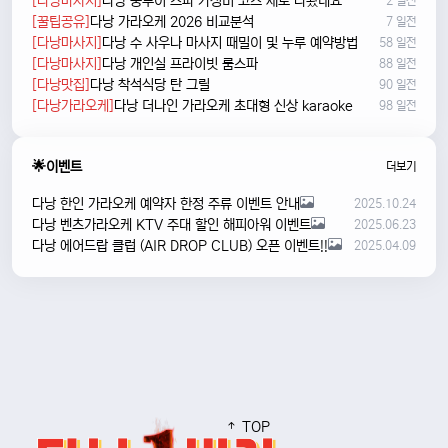
[다낭마사지]
다낭 풍투이 스파 가성비 코스 새로 나왔네요
2 일전
[꿀팁공유]
다낭 가라오케 2026 비교분석
7 일전
[다낭마사지]
다낭 수 사우나 마사지 때밀이 및 누루 예약방법
58 일전
[다낭마사지]
다낭 개인실 프라이빗 룸스파
88 일전
[다낭맛집]
다낭 착석식당 탄 그릴
90 일전
[다낭가라오케]
다낭 더나인 가라오케 초대형 신상 karaoke
98 일전
🌟이벤트
더보기
다낭 한인 가라오케 예약자 한정 주류 이벤트 안내
2025.10.24
다낭 벤츠가라오케 KTV 주대 할인 해피아워 이벤트
2025.06.23
다낭 에어드랍 클럽 (AIR DROP CLUB) 오픈 이벤트!!
2025.04.09
TOP