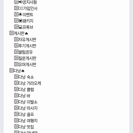
📢공지사항
🙇‍♂️가입인사
🌟이벤트
💟패키지
💻유튜브
게시판🔥
자유게시판
후기게시판
꿀팁공유
질문게시판
유머게시판
다낭🔥
다낭 숙소
다낭 가라오케
다낭 클럽
다낭 바
다낭 이발소
다낭 마사지
다낭 골프
다낭 여행지
다낭 맛집