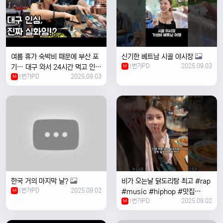
여름 휴가 숙박비 때문에 부산 포
신기한 베트남 시골 야시장
1번가PD
2025.09.03
기… 대구 와서 24시간 먹고 인생
M
1번가PD
2025.09.03
위로받았습니다
M
한국 거의 마지막 날?
비가 오는날 ￼닭도리탕 최고 #rap
1번가PD
2025.09.02
M
#music #hiphop #맛집
1번가PD
2025.09.02
#travel #여행 #food ￼
M