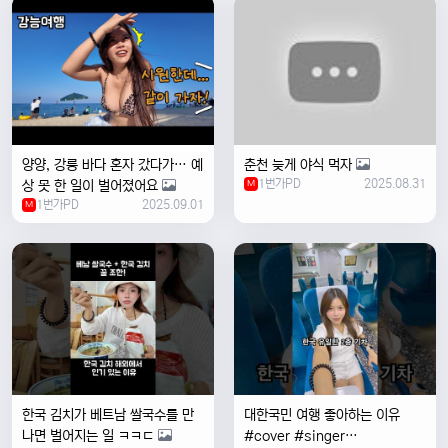
양양, 강릉 바다 혼자 갔다가… 예
춘천 늦게 야식 먹자
1번가PD
2025.08.31
상 못 한 일이 벌어졌어요
M
1번가PD
2025.09.01
M
한국 김치가 베트남 쌀국수를 만
대한국민 여행 좋아하는 이유
나면 벌어지는 일 ㅋㅋㄷ
#cover #singer