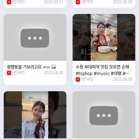
1번가PD
2025.08.31
1번가PD
2025.08.30
M
#coversong #music #한국
M
여행 #한국
광명동굴 가보려고요 ㅠㅠ
수원 부대찌개 맛집 모르면 손해
1번가PD
2025.08.30
M
#hiphop #music #여행 #맛
1번가PD
2025.08.30
집 #수원 #한국여행 #베트남여
M
자 #혼자여행