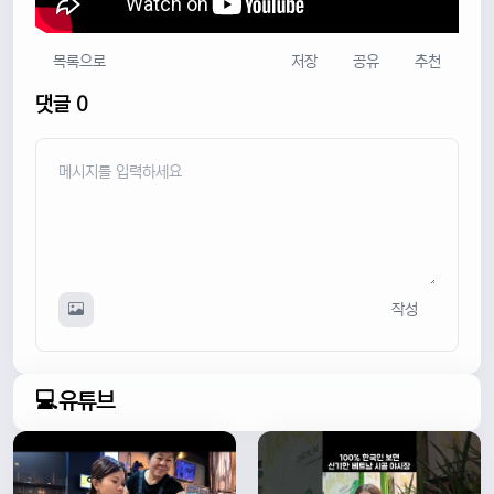
목록으로
저장
공유
추천
댓글 0
작성
💻유튜브